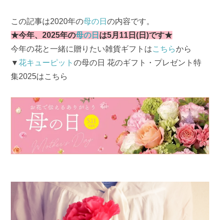
この記事は2020年の
母の日
の内容です。
★今年、2025年の
母の日
は5月11日(日)です★
今年の花と一緒に贈りたい雑貨ギフトは
こちら
から
▼
花キューピット
の母の日 花のギフト・プレゼント特
集2025はこちら