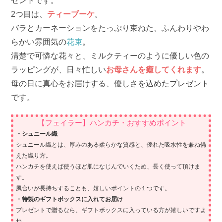
ゼントです。
2つ目は、
ティーブーケ
。
バラとカーネーションをたっぷり束ねた、ふんわりやわ
らかい雰囲気の
花束
。
清楚で可憐な花々と、ミルクティーのように優しい色の
ラッピングが、日々忙しい
お母さんを癒してくれます
。
母の日に真心をお届けする、優しさを込めたプレゼント
です。
【フェイラー】ハンカチ・おすすめポイント
・シュニール織
シュニール織とは、厚みのある柔らかな質感と、優れた吸水性を兼ね備
えた織り方。
ハンカチを使えば使うほど肌になじんでいくため、長く使って頂けま
す。
風合いが長持ちすることも、嬉しいポイントの１つです。
・特製のギフトボックスに入れてお届け
プレゼントで贈るなら、ギフトボックスに入っている方が嬉しいですよ
ね。