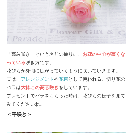
「高芯咲き」という名前の通りに、
お花の中心が高くな
っている
咲き方です。
花びらが外側に広がっていくように咲いていきます。
実は、
アレンジメント
や
花束
として使われる、切り花の
バラは
大体この高芯咲き
をしています。
プレゼントでバラをもらった時は、花びらの様子を見て
みてくださいね。
＜平咲き＞