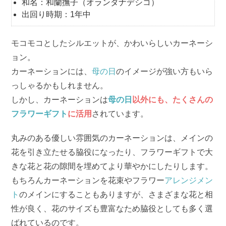
和名：和蘭撫子（オランダナデシコ）
出回り時期：1年中
モコモコとしたシルエットが、かわいらしいカーネーシ
ョン。
カーネーションには、
母の日
のイメージが強い方もいら
っしゃるかもしれません。
しかし、カーネーションは
母の日
以外にも、たくさんの
フラワーギフト
に活用
されています。
丸みのある優しい雰囲気のカーネーションは、メインの
花を引き立たせる脇役になったり、フラワーギフトで大
きな花と花の隙間を埋めてより華やかにしたりします。
もちろんカーネーションを花束やフラワー
アレンジメン
ト
のメインにすることもありますが、さまざまな花と相
性が良く、花のサイズも豊富なため脇役としても多く選
ばれているのです。