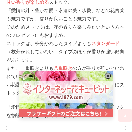
甘い香りが楽しめる
ストック。
「愛情の絆・豊かな愛・永遠の美・求愛」などの花言葉
も魅力ですが、香りが良いことも魅力です。
そのためストックは、花の香りを楽しみたいという方へ
のプレゼントにもおすすめ。
ストックは、枝分かれしたタイプよりも
スタンダード
（枝分かれしていない）タイプのほうが香りが強い傾向
があります。
また、一重咲きよりも
八重咲き
の方が香りが強いといわ
れています。
お花屋さんでストックを見かけた際や、プレゼントにス
トックを選ぶ際は参考にしてください。
「愛情の絆」という花言葉は、少し悲しいロマンチック
▲
な物語が由来といわれています。