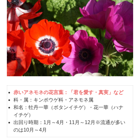
赤いアネモネの花言葉：「君を愛す・真実」など
科・属：キンポウゲ科・アネモネ属
和名：牡丹一華（ボタンイチゲ）・花一華（ハナ
イチゲ）
出回り時期：1月～4月・11月～12月※流通が多い
のは10月～4月