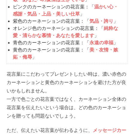
ピンクのカーネーションの花言葉：「
温かい心・
感謝・気品・上品・美しい仕草
」
紫色のカーネーションの花言葉：「
気品・誇り
」
オレンジ色のカーネーションの花言葉：「
純粋な
愛・清らかな慕情・あなたを愛します
」
青色のカーネーションの花言葉：「
永遠の幸福
」
黄色のカーネーションの花言葉：「
美・友情・嫉
妬・侮辱
」
花言葉にこだわってプレゼントしたい時は、濃い赤色の
カーネーションと黄色のカーネーションを避けた方が良
いかもしれません。
一方で色ごとの花言葉ではなく、カーネーション全体の
花言葉を伝えたいという場合は、どの色のカーネーショ
ンを贈っても問題ないでしょう。
ただ、伝えたい花言葉が伝わるように、
メッセージカー