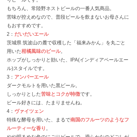
もちろん、常陸野ネストビールの一番人気商品。
苦味が控えめなので、普段ビールを飲まないお母さんに
もおすすめです。
2：
だいだいエール
茨城県 筑波山の麓で収穫した「福来みかん」を丸ごと
用いた
柑橘風味のビール
。
ホップがしっかりと効いた、IPA(インディアペールエー
ル)スタイルです。
3：
アンバーエール
ダークモルトを用いた黒ビール。
しっかりとした
苦味とコクが特徴
です。
ビール好きには、たまりませんね。
4：
ヴァイツェン
特殊な酵母を用いた、まるで
南国のフルーツのようなフ
ルーティーな香り
。
やや明るめな色のにごりビールで、滑らかなのどごしが