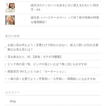
誕生日のメッセージを送るときに使えるかわいい顔文
字・AA
誕生色（バースデーカラー）って何？色や性格の特徴
を徹底解説！
最近の投稿
お盆に花を供えよう｜定番だけで終わらせない、故人に想いが伝わる素
敵なお供え花とは？
花を創るひと。#1 【産地：モテギ洋蘭園】
ピンク色の花一覧。ピンクの花といえば？推し活にもおすすめ
開架宣言 Vol.3_いとうみく『カーネーション』
＜春の花＞を愛でよう｜卒業祝い・入学祝い・退職祝いにもおすすめ
カテゴリー
blog