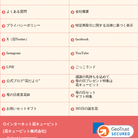
元・暑中見舞い 花のギフト特集
敬老の日におくる花ギフト・プレ
ゼント特集
敬老の日におくる花ギフト・プレゼント特集
敬老の日
よくある質問
会社概要
花のおすすめランキング
敬老の日 花鉢植えのギフト・プレゼント
特集
敬老の日 花とセットギフト・プレゼント特集
敬老の日の花
プライバシーポリシー
特定商取引に関する法律に基づく表示
全てのギフト一覧
キャンペーン
映画『ウォーターガーディアン
ズ』コラボキャンペーン
「きょう誕生日なんです」キャンペーン
X（旧Twitter）
facebook
誕生日の花を探す
誕生日フラワーギフト
誕生日フラワーギフ
ト
誕生日フラワーギフト商品一覧
バラ
ユリ
トルコキキョウ
Instagram
YouTube
8月の誕生花(トルコキキョウ)
9月の誕生花(リンドウ)
誕生日セッ
トギフト
キャンペーン
「きょう誕生日なんです」キャンペーン
LINE
ごっこランド
用途から探す
お祝いの花特集
当日配達特急便
お祝い商品一覧
感謝の気持ちを込めて、
お祝い
開店・開業祝い
新築・引っ越し祝い
退職祝い
結婚記
公式ブログ“花だより”
母の日プレゼント特集は
花キューピット
念日
結婚祝い
出産祝い
退院祝い・快気祝い
還暦祝い・長寿祝
い
プチギフト
ペットのお祝いフラワー
お中元・暑中見舞い
敬
母の日セット
母の日産直花鉢
ギフト特集
老の日
お供え・お悔やみの花
当日配達特急便 お供え
お供え・
お悔やみ商品一覧
お供え・お悔やみの花
四十九日法要以降に贈る
お祝いセットギフト
365日の誕生花
花
通夜・葬儀に贈る花
お供え お花とセットギフト
お供え プリ
ザーブドフラワー
ペットのお供えフラワー
お盆（新盆・初盆）
インターネット花キューピット
その他
お祝い返し
お見舞い
お取り寄せギフト
ビジネス用
ご
[
花キューピット株式会社
]
スタイ
自宅用
観葉植物
ミディ胡蝶蘭
プリザーブドフラワー