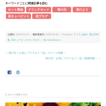
キーワードごとに関連記事を読む
セット商品
ドリンクセット
母の日
花だより
花キューピット
花ブログ
公開日:
2020-04-15
｜
最終更新日:
2025-02-05
｜ Posted in
アイテム紹介
,
母の日特
集
,
花キューピットのこだわり
｜
No Comments »
＜ 母の日！お花にプラスもう一品～スイーツ特集～
母の日！お花にプラスもう一品～雑貨特集～ ＞
ひまわり特集2026