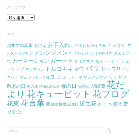
アーカイブ
ア
ー
カ
タグ
イ
お手入れ
おすすめ記事
アジサイ
お供え
お盆
かすみ草
ア
ブ
お正月
アレンジメント
カスミソ
ルストロメリア
アレンジメントの作り方
ガーベラ
カーネーション
チュ
ウ
クリスマス
スイートピー
バラ
トルコキキョウ
ヒマワリ
ーリップ
デンファレ
ピン
ユリ
リンドウ
マム
ユーストマ
リシアンサス
クバラ
メッセージ例
花だ
母の日
胡蝶蘭
敬老の日
父の日
春の花
植物の記念日
より
花キューピット
花ブログ
花言葉
花束
誕生花
飾
鉢植え
菊
観葉植物
誕生日
赤バラ
りかた