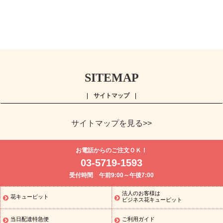
SITEMAP
サイトマップ
サイトマップを見る>>
よく贈られる花
お祝い
誕生日フラワーギフト特集
8月の誕
お電話からのご注文ＯＫ！
生花(トルコキキョウ)
開店・開業祝い
退職祝い
結婚記念日
お
03-5719-1593
供え・お悔やみ
お供え・お悔やみの花
四十九日法要以降に贈る花
受付時間 午前9:00～午後7:00
通夜・葬儀に贈る花
胡蝶蘭・花鉢
プリザーブドフラワー
季節
のイベント
ひまわり ギフト・プレゼント特集
お盆 花（新盆・初
法人のお客様は
花キューピット
季節のイベント
盆）
お盆 花（新盆・初盆）
お盆 花（新盆・
ビジネス花キューピット
初盆）
お盆・お供え 花とセットギフト
お盆・お供え プリザーブ
当日配達特急便
ご利用ガイド
ドフラワー
ひまわり ギフト・プレゼント特集
夏の花贈り・お中