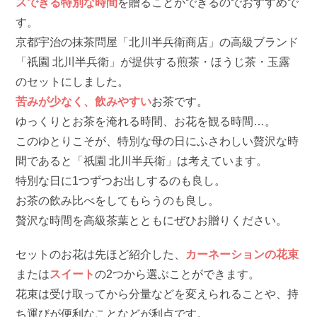
スできる特別な時間
を贈ることができるのでおすすめで
す。
京都宇治の抹茶問屋「北川半兵衛商店」の高級ブランド
「祇園 北川半兵衛」が提供する煎茶・ほうじ茶・玉露
のセットにしました。
苦みが少なく、飲みやすい
お茶です。
ゆっくりとお茶を淹れる時間、お花を観る時間…。
このゆとりこそが、特別な母の日にふさわしい贅沢な時
間であると「祇園 北川半兵衛」は考えています。
特別な日に1つずつお出しするのも良し。
お茶の飲み比べをしてもらうのも良し。
贅沢な時間を高級茶葉とともにぜひお贈りください。
セットのお花は先ほど紹介した、
カーネーションの花束
または
スイート
の2つから選ぶことができます。
花束は受け取ってから分量などを変えられることや、持
ち運びが便利なことなどが利点です。