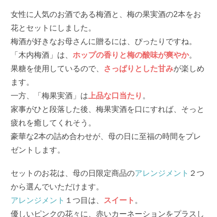
女性に人気のお酒である梅酒と、梅の果実酒の2本をお
花とセットにしました。
梅酒が好きなお母さんに贈るには、ぴったりですね。
「木内梅酒」は、
ホップの香りと梅の酸味が爽やか
。
果糖を使用しているので、
さっぱりとした甘み
が楽しめ
ます。
一方、「梅果実酒」は
上品な口当たり
。
家事がひと段落した後、梅果実酒を口にすれば、そっと
疲れを癒してくれそう。
豪華な2本の詰め合わせが、母の日に至福の時間をプレ
ゼントします。
セットのお花は、母の日限定商品の
アレンジメント
２つ
から選んでいただけます。
アレンジメント
１つ目は、
スイート
。
優しいピンクの花々に、赤いカーネーションをプラスし