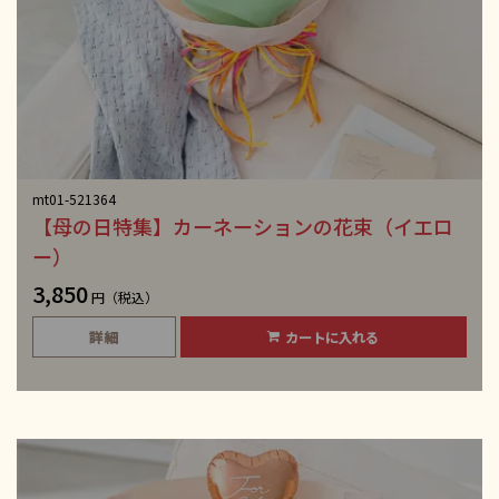
mt01-521364
【母の日特集】カーネーションの花束（イエロ
ー）
3,850
円（税込）
詳細
カートに入れる