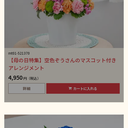
mt01-521370
【母の日特集】空色ぞうさんのマスコット付き
アレンジメント
4,950
円（税込）
詳細
カートに入れる