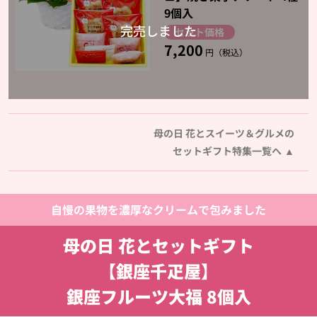
9個入
セット価格
7,200
円（税込）
母の日 花とスイーツ＆グルメの
セットギフト特集一覧へ
自慢の果物を濃厚なクリームで包みました
母の日 花とセットギフト
【銀座千疋屋】
銀座フルーツ大福 8個入