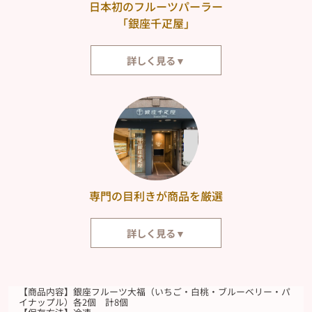
日本初のフルーツパーラー
「銀座千疋屋」
詳しく見る▼
その時期に最も美味しい旬の果物を味わう喜び。それを身近なものにしたの
が、日本で初めてフルーツパーラーを開業した「銀座千疋屋」です。今もな
お伝統を守りながら、果物の新しい楽しみ方やスイーツといった、オリジナ
ルの味を提供し続けています。
専門の目利きが商品を厳選
詳しく見る▼
「銀座千疋屋」は、千疋屋総本店から暖簾分けを許され、明治27年（1894
年）に創業いたしました。「数を求めず、質を尊ぶ」という創業当時からの
想いを今も脈々と受け継ぎ、触感と味覚をもとに専門の目利きが一点一点商
【商品内容】銀座フルーツ大福（いちご・白桃・ブルーベリー・パ
品を厳選しています。
イナップル）各2個 計8個