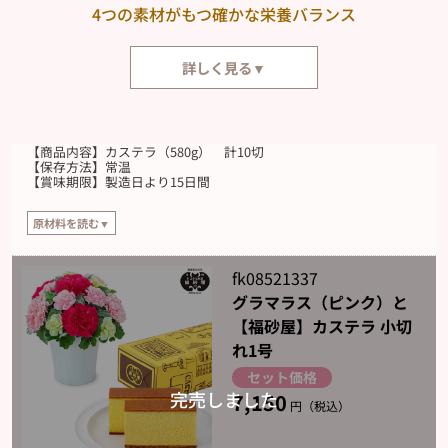
4つの素材がもつ確かな栄養バランス
詳しく見る▼
カステラは、食べることの原点といえるような「卵」「小麦粉」「砂糖」
「水飴」で構成されたシンプルなお菓子。運動の際に効率よく栄養補給がで
きる食品としても知られています。4つの素材がもつ確かな栄養バランスと
【商品内容】カステラ（580g） 計10切
豊かな味わいは、大切な人へのプレゼントにぴったりです。
【保存方法】常温
【賞味期限】製造日より15日間
原材料を読む▼
【原材料】
鶏卵（国産）、砂糖、小麦粉、水あめ
fk08521337
グラマラス（ピンク）と
【福砂屋】カステラ 小切
れ1号
セット価格
7,150
円（税込）