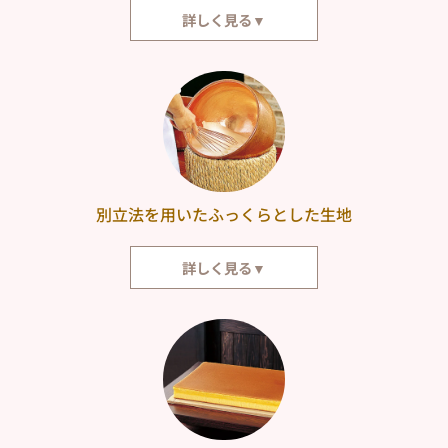
詳しく見る▼
カステラ本家福砂屋は、寛永元年（1624年）の創業以来、その手づくりの
古法を変えることなく守っています。古きを尊び新しきを創造する事を旨と
して、創業の心への原点回帰の一方、創意工夫を支えにして時をつないでま
いりました。
別立法を用いたふっくらとした生地
詳しく見る▼
福砂屋では、ひとりの職人がカステラづくりの最後まで責任をもって仕上げ
ています。卵の手割りに始まり、泡立て、混合、攪拌、焼き上げまでおこな
っております。卵の泡立ては「別立法」。別立法とは、まず白身を十分に泡
立て、その後に黄身とザラメ糖を加えてさらに攪拌する製法です。手立ての
泡の良さから、ふっくらとしたカステラが生まれます。