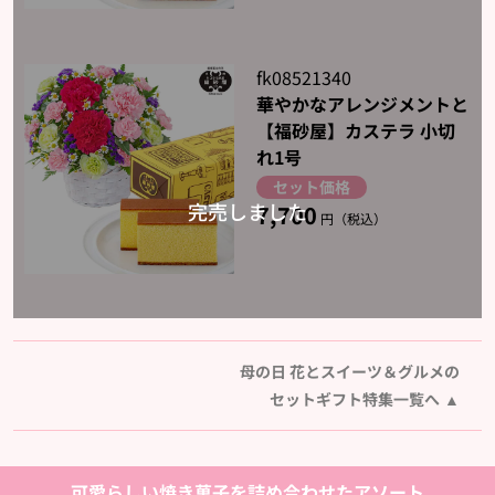
fk08521340
華やかなアレンジメントと
【福砂屋】カステラ 小切
れ1号
セット価格
7,700
円（税込）
母の日 花とスイーツ＆グルメの
セットギフト特集一覧へ
可愛らしい焼き菓子を詰め合わせたアソート