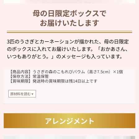
母の日限定ボックスで
お届けいたします
3匹のうさぎとカーネーションが描かれた、母の日限定
のボックスに入れてお届けいたします。「おかあさん、
いつもありがとう。」のメッセージも入っています。
【商品内容】うさぎの森のこもれびバウム（高さ7.5cm）×1個
【保存方法】常温保管
【賞味期限】発送時の賞味期限は残14日以上です
原材料を読む▼
【原材料】
全卵（国内製造）、砂糖、乳等を主要原料とする食品、マーガリン、ショート
ニング、小麦粉、アイシング（水あめ、砂糖、デキストリン、その他）、バタ
ー、洋酒、食用乳化油脂、アーモンドプードル、食塩/加工でん粉、トレハロー
アレンジメント
ス、乳化剤、膨張剤、ソルビット、香料、増粘剤（タマリンドシードガム）、
着色料（カロテン）、（一部に小麦・卵・乳成分・大豆・アーモンドを含む）