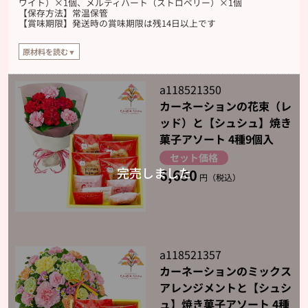
ワイト）×1個、メルティハート（ストロベリー）×1個
【保存方法】常温保管
【賞味期限】発送時の賞味期限は残14日以上です
原材料を読む▼
【原材料】
ポム・ママン：りんごプレザーブ（国内製造）、小麦粉、マーガリン、フラワー
a118521350
ペースト、全卵、砂糖、りんごソース、洋酒、食塩、桂皮末、本みりん/ゲル化
カーネーションの花束（レ
剤（加工でん粉）、加工でん粉、乳化剤、酸味料、香料、着色料（ベニバナ
黄、カロテン）、（一部に小麦・卵・乳成分・大豆・りんごを含む）
ッド）と【シュシュ】焼き
菓子アソート 4種9個入
Coro：準チョコレート（国内製造）、ビスケット、苺顆粒/乳化剤、酸味料、着
色料（カラメル）、香料、膨張剤、（一部に小麦・乳成分・大豆を含む）
セット価格
6,650
メルティハート（ホワイト）：油脂加工食品（国内製造）、マーガリン、小麦
円（税込）
粉、脱脂粉乳、コーンスターチ/乳化剤、酸化防止剤（V.E、チャ抽出物、酵素処
理ルチン、V.C）、香料、着色料（パーム油カロチン）、（一部に小麦・乳成
分・大豆を含む）
メルティハート（ストロベリー）：マーガリン（国内製造）、小麦粉、油脂加
工食品、チョコレート、脱脂粉乳、コーンスターチ/乳化剤、酸化防止剤（V.E、
V.C、抽出V.E、チャ抽出物、酵素処理ルチン、ローズマリー抽出物）、香料、着
a118521357
色料（パーム油カロチン、紅麹）、（一部に小麦・乳成分・大豆を含む）
カーネーションのミックス
アレンジメントと【シュシ
ュ】焼き菓子アソート 4種