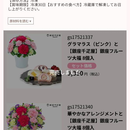
【保存方法】冷凍
【賞味期限】冷凍30日【おすすめの食べ方】冷蔵庫で解凍してお召
し上がりください。
原材料を読む▼
【原材料】
ブルーベリー：砂糖（国内製造）、もち米粉、ブルーベリー、クリーム、粉あ
gs17521337
め/甘味料（トレハロース）、加工でん粉、増粘剤（CMC-Na）、着色料（アン
グラマラス（ピンク）と
トシアニン）、酵素、（一部に乳成分・大豆を含む）
【銀座千疋屋】銀座フルー
いちご：砂糖（国内製造）、いちご、もち米粉、クリーム、粉あめ/甘味料（ト
ツ大福 8個入
レハロース）、加工でん粉、増粘剤（CMC-Na）、着色料（紅麹）、酵素、（一
部に乳成分・大豆を含む）
セット価格
9,350
白桃：砂糖（国内製造）、もち米粉、白桃シロップ漬け、クリーム、粉あめ/甘
円（税込）
味料（トレハロース）、加工でん粉、pH調整剤、増粘剤（CMC-Na）、酵素、
着色料（クルクミン）、（一部に乳成分・大豆・ももを含む）
パイナップル：砂糖（国内製造）、もち米粉、パインシロップ漬け、クリー
ム、粉あめ/甘味料（トレハロース）、加工でん粉、pH調整剤、増粘剤（CMC-
Na）、酵素、着色料（クルクミン）、（一部に乳成分・大豆を含む）
gs17521340
華やかなアレンジメントと
【銀座千疋屋】銀座フルー
ツ大福 8個入