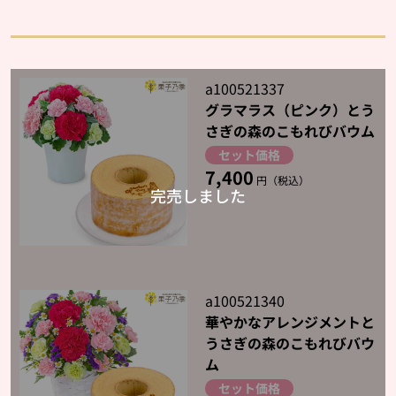
a100521337
グラマラス（ピンク）とう
さぎの森のこもれびバウム
セット価格
7,400
円（税込）
a100521340
華やかなアレンジメントと
うさぎの森のこもれびバウ
ム
セット価格