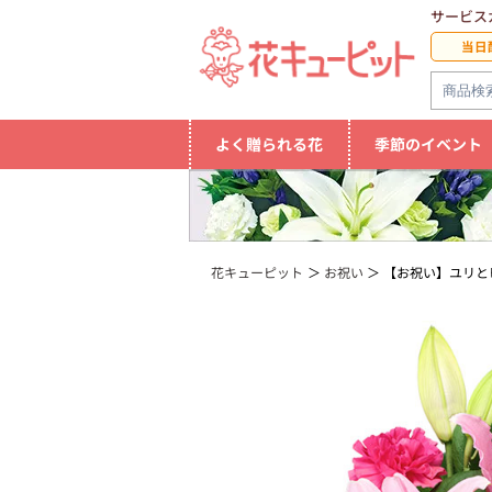
サービス
当日
よく贈られる花
季節のイベント
花キューピット
お祝い
【お祝い】ユリと