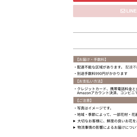
住所を知らない
【お届け・手数料】
配達不能な区域があります。
配達不
別途手数料990円がかかります
【お支払い方法】
クレジットカード、携帯電話料金と
Amazonアカウント決済、コンビ
【ご注意】
写真はイメージです。
地域・季節によって、一部花材・花
大切なお客様に、鮮度の良いお花を
物流事情の影響によるお届けについ