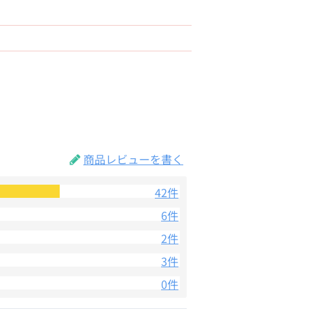
商品レビューを書く
42件
6件
2件
3件
0件