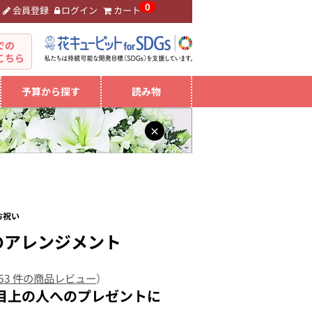
0
会員登録
ログイン
カート
。
での
こちら
予算から探す
読み物
×
お祝い
のアレンジメント
53 件の商品レビュー
）
目上の人へのプレゼントに