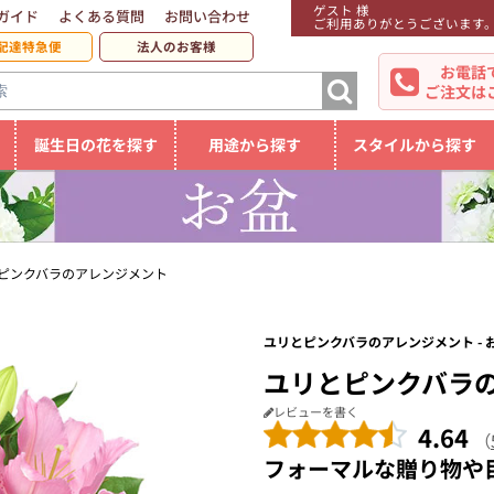
ゲスト 様
ガイド
よくある質問
お問い合わせ
ご利用ありがとうございます
配達特急便
法人のお客様
お電話
ご注文は
誕生日の花を探す
用途から探す
スタイルから探す
ピンクバラのアレンジメント
ユリとピンクバラのアレンジメント - 
ユリとピンクバラ
レビューを書く
4.64
（
フォーマルな贈り物や