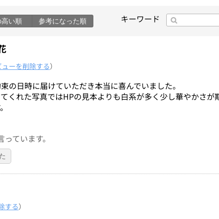
キーワード
の高い順
参考になった順
花
ビューを削除する
）
約束の日時に届けていただき本当に喜んでいました。
てくれた写真ではHPの見本よりも白系が多く少し華やかさが
す。
言っています。
た
除する
）