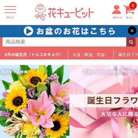
0
メニュー
マイページ
カート
×
8月の誕生花（トルコキキョウ）
お盆（新盆・初盆）
誕生日フ
花キューピットの誕生日フラワーギフト