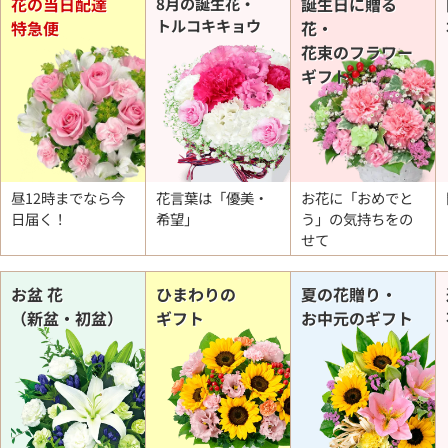
花の当日配達
8月の誕生花・
誕生日に贈る
トルコキキョウ
特急便
花・
花束のフラワー
ギフト
昼12時までなら今
花言葉は「優美・
お花に「おめでと
日届く！
希望」
う」の
気持ちをの
せて
お盆 花
ひまわりの
夏の花贈り・
（新盆・初盆）
ギフト
お中元のギフト