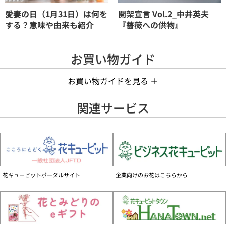
愛妻の日（1月31日）は何を
開架宣言 Vol.2_中井英夫
する？意味や由来も紹介
『薔薇への供物』
お買い物ガイド
お買い物ガイドを見る ＋
手数料について
関連サービス
お花代の他に、商品1件ごとに手数料990円（税込）がかかります。
お支払いについて
■個人のお客様
クレジットカード、GMO後払い、携帯電話会社決済、Amazon Pay、コンビニ前
払い、でのお支払いがご利用いただけます。
商品によって支払い方法が異なります。
花キューピットポータルサイト
企業向けのお花はこちらから
詳しくはご購入ガイドをご覧ください
お届けの事前確認について
お届け先へ事前に在宅確認の連絡をする場合があります。
なお、連絡がつかない場合は、ご指定の日時にお届けができない場合がございま