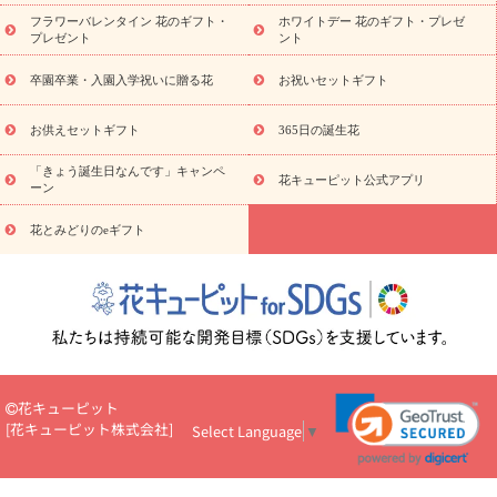
の青色胡蝶蘭
観葉植物
観葉植物
産直多肉植物
プリザーブ
フラワーバレンタイン 花のギフト・
ホワイトデー 花のギフト・プレゼ
ドフラワー
お祝い
お供え・お悔やみ
花とセットギフト
セ
プレゼント
ント
ミオーダー
プチギフト（hanamore -ハナモア-）
花とみどりの
eギフト
花キューピットのeGfit
カラー
ピンク
イエローオ
卒園卒業・入園入学祝いに贈る花
お祝いセットギフト
予
レンジ
レッド
お花の種類
バラ
ユリ
トルコキキョウ
算から探す
お祝い
お祝い・
3000円～
お祝い・
4000円～
お供えセットギフト
365日の誕生花
お祝い・
5000円～
お祝い・
7000円～
お祝い・
10000円～
「きょう誕生日なんです」キャンペ
お供え・お悔やみ
お供え・お悔やみ・
3000円～
お供え・お
花キューピット公式アプリ
ーン
悔やみ・
5000円～
お供え・お悔やみ・
7000円～
お供え・お悔
読み物
やみ・
10000円～
花とみどりのeギフト
注目されている記事
365日の誕生花カレンダー
開店・開業祝
いのマナー
定年退職祝いのマナー
お祝いを贈るときのマナー・
ルール
花キューピットのお祝いコラム一覧
誕生日のお花を「色
彩心理学」で選ぶ方法
結婚祝いの予算相場
出産祝いお役立ち情
報
転職祝いのマナー基礎知識
ペットのお祝いワンポイントアド
バイス
スタンド花（フラスタ）のマナー
お見舞いのマナーとル
ール
新築引っ越し祝いコラム
お祝い花のマナー総まとめ
職
花キューピット
場上司や先輩へ贈るお祝い花の正解は？
開店祝いの花 選び方ガイ
[
花キューピット株式会社
]
Select Language
▼
ド（早見表あり）
お供えを贈るときのマナー・ルール
花キューピットのお供え・
お悔やみ・仏花コラム一覧
花キューピットの仏花のルール・マナ