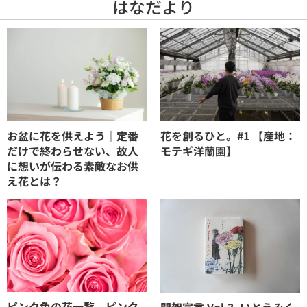
はなだより
お盆に花を供えよう｜定番
花を創るひと。#1 【産地：
だけで終わらせない、故人
モテギ洋蘭園】
に想いが伝わる素敵なお供
え花とは？
ピンク色の花一覧。ピンク
開架宣言 Vol.3_いとうみく