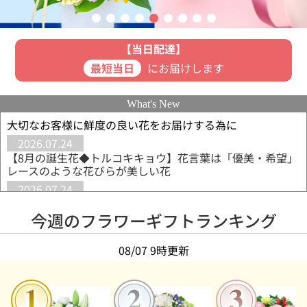
【当日配達】
最短当日
にお届けします
What's New
大切なお客様に鮮度の良い花をお届けする為に
2026.07.24
【8月の誕生花◆トルコキキョウ】花言葉は「優美・希望」
レースのような花びらが美しい花
2026.07.24
【敬老の日◆9月21日】長寿を願うリンドウがおすすめ
◆「元気でいてね」を込めて贈るギフト
今週のフラワーギフトランキング
2026.07.07
【新ブランド】hanamore -ハナモア-◆もっと素直に、も
08/07 9時更新
っと自由に、もっとあなたらしい花贈り。
2026.06.15
【ひまわり特集】夏を代表する花をご予算から選べます◆