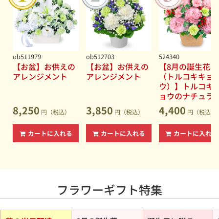
男性・女性を問わず喜ばれるギフト
2026.06.15
【夏の花贈り特集】誕生日プレゼントやお中元・暑中見舞
いに◆暑い夏でも長持ちしやすい花
2026.06.15
【お盆（新盆・初盆）】故人への想いを込めたお供えの花
ob511979
ob512703
524340
◆花キューピットなら地域の慣習にも対応
【お盆】お供えの
【お盆】お供えの
【8月の誕生花
アレンジメント
アレンジメント
（トルコキキョ
2026.06.04
ウ）】トルコキ
【セミオーダー】あなただけの特別なフラワーギフトをデ
ョウのナチュラ
ザインしましょう
なアレンジメン
8,250
3,850
4,400
円（税込）
円（税込）
円（税込）
カートに入れる
カートに入れる
カートに入れる
フラワーギフト特集