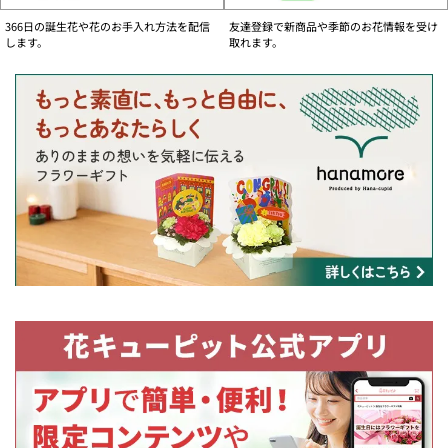
お問い合わせフォーム
366日の誕生花や花のお手入れ方法を配信
友達登録で新商品や季節のお花情報を受け
ご注文内容の変更、キャンセル及び各種お問い合わせがオンライン上でお手続き
します。
取れます。
いただけます。
【個人のお客様】
国内用・お問い合わせフォームへ
海外用・お問い合わせフォームへ
【法人のお客様】
国内用・お問い合わせフォームへ
物流事情の影響によるお届けについて
・一部の商品において、商品内容の変更をさせていただきお届けする場合がござ
います。ご注文いただきましたお花の色合いに合わせた花店のおすすめ商品をお
届けいたします。
・一部の地域でお届け日の変更のお願いをする場合がございます。
・今後の状況によりお届けの内容に変更が発生する可能性がございます。
何卒ご理解いただきますようお願い申し上げます。
大切なお客様に鮮度の良いお花をお届けする為に
より良い鮮度のお花をお届けするために、お客様のご理解・ご協力をお願いいた
します。