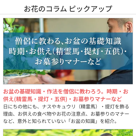
お花のコラム ピックアップ
お盆の基礎知識・作法を僧侶に教わろう。時期・お
供え(精霊馬・提灯・五供)・お墓参りマナーなど
日にちの他にも、ナスやキュウリ（精霊馬）・提灯を飾る
理由、お供えの食べ物やお花の注意点、お墓参りのマナー
など、意外と知られていない「お盆の知識」を紹介。