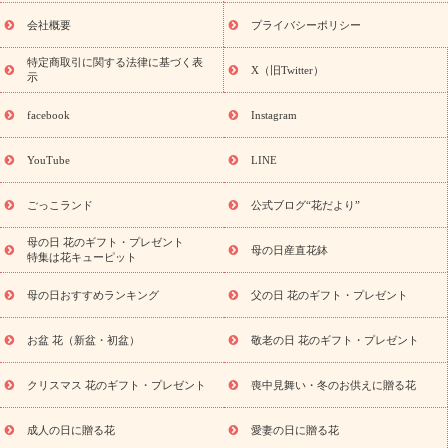
花ギフト・プレゼント特集
敬老の日 花のおすすめランキング
敬
老の日 花鉢植えのギフト・プレゼント特集
敬老の日 花とセットギ
会社概要
プライバシーポリシー
フト・プレゼント特集
敬老の日の花 全てのギフト一覧
キャン
誕生日の花を
特定商取引に関する法律に基づく表
ペーン
「きょう誕生日なんです」キャンペーン
X（旧Twitter）
示
探す
誕生日フラワーギフト
誕生日フラワーギフト特集
誕生
日フラワーギフト商品一覧
バラ
ユリ
トルコキキョウ
8月の
facebook
Instagram
誕生花(トルコキキョウ)
9月の誕生花(リンドウ)
誕生日セット
ギフト
キャンペーン
「きょう誕生日なんです」キャンペーン
YouTube
LINE
用途から探す
お祝いの花特集
当日配達特急便
お祝い商品
一覧
お祝い
開店・開業祝い
新築・引っ越し祝い
退職祝い
ごっこランド
公式ブログ“花だより”
結婚記念日
結婚祝い
出産祝い
退院祝い・快気祝い
還暦
祝い・長寿祝い
プチギフト
ペットのお祝いフラワー
お中
母の日 花のギフト・プレゼント
母の日産直花鉢
特集は花キューピット
元・暑中見舞い
敬老の日
お供え・お悔やみ
当日配達特急便
お供え
お供え・お悔やみ商品一覧
お供え・お悔やみの花
四
母の日おすすめランキング
父の日 花のギフト・プレゼント
十九日法要以降に贈る花
通夜・葬儀に贈る花
お供え お花とセッ
トギフト
お供え プリザーブドフラワー
ペットのお供えフラワー
お盆 花（新盆・初盆）
敬老の日 花のギフト・プレゼント
お盆（新盆・初盆）
その他
お祝い返し
お見舞い
お取り
寄せギフト
ビジネス用
ご自宅用
観葉植物
ミディ胡蝶蘭
クリスマス 花のギフト・プレゼント
喪中見舞い・冬のお供えに贈る花
スタイルから探す
プリザーブドフラワー
アレンジメント
花束
スタンド花
お祝い
お供え・お悔やみ
胡蝶蘭
胡蝶
成人の日に贈る花
愛妻の日に贈る花
蘭・花鉢
ミディ胡蝶蘭・お祝い
ミディ胡蝶蘭・お供え
世界初