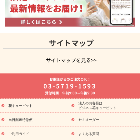
サイトマップ
サイトマップを見る>>
よく贈られる花
お祝いの花特集
誕生日フラワーギフト特集
お電話からのご注文ＯＫ！
8月の誕生花(トルコキキョウ)
開店・開業祝い
退職祝い
結
03-5719-1593
婚記念日
お供え・お悔やみ
お供え・お悔やみの花
四十九日
受付時間 午前9:00～午後5:30
法要以降に贈る花
通夜・葬儀に贈る花
胡蝶蘭・花鉢
プリザ
ーブドフラワー
季節のイベント
ひまわり ギフト・プレゼント
法人のお客様は
季節のイベント
花キューピット
特集
お盆 花（新盆・初盆）
お盆 花（新
ビジネス花キューピット
盆・初盆）
お盆 花（新盆・初盆）
お盆・お供え 花とセットギ
フト
お盆・お供え プリザーブドフラワー
ひまわり ギフト・プ
当日配達特急便
セミオーダー
レゼント特集
夏の花贈り・お中元・暑中見舞い 花のギフト特集
敬老の日におくる花ギフト・プレゼント特集
敬老の日におくる
ご利用ガイド
よくある質問