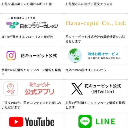
す。
お花を選ぶ楽しみも贈れるギフト券
お花屋さんに直接ご注文できます
商品配送可能地域について
離島など一部の地域を除く、日本国内のみです。
配達不能地域一覧はこちら
お届け日について
JFTDが運営するフローリスト養成校
花キューピット株式会社の最新情報をお知
お支払い方法、商品によりお届日が異なりますので、ご注意ください。
お届け日
らせします
詳細はこちら
営業時間と注文の取り扱いについて
24時間ご注文を承ります。営業時間は、年末年始除く、9:30～17:30です。
【当日扱い】 9:30～17:00ご注文分
季節のお花情報やキャンペーン情報を発信
海外へのお届けはこちらから
【翌日扱い】 17:00以降ご注文分
中
ご注意ください
花キューピット商品は花キューピット加盟店・花キューピットのみで販売してお
ります。花キューピット商品をご購入の際はご留意ください。
詳しくはこちら（PDF：116KB）
ご注文のほか、限定コンテンツをお楽しみ
お花の豆知識や、キャンペーン情報を発信
いただけます
します
セキュリティーについて
花キューピットでは安心してご利用いただけるようSSL方式による暗号化を採用
しております。