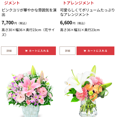
ジメント
トアレンジメント
ピンクユリが華やかな雰囲気を演
可愛らしくてボリュームたっぷり
出
なアレンジメント
7,700
6,600
円（税込）
円（税込）
高さ30×幅36×奥行23cm（花サイ
高さ36×幅31×奥行23cm
ズ）
詳細
詳細
カートに入れる
カートに入れる