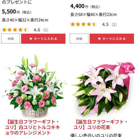
のプレゼントに
4,400
円（税込）
5,500
円（税込）
長さ68×幅40×奥行23cm
高さ40×幅32×奥行24cm
4.5
（2）
4.6
（5）
詳細
詳細
カートに入れる
カートに入れる
【誕生日フラワーギフト・
【誕生日フラワーギフト・
ユリ】白ユリとトルコキキ
ユリ】ユリの花束
ョウのアレンジメント
優しい色合いのユリの花束