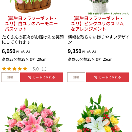
【誕生日フラワーギフト・
【誕生日フラワーギフト・
ユリ】白ユリのハーモニー
ユリ】ピンクユリのスリム
バスケット
なアレンジメント
たくさんの花々がお届け先を笑顔
横幅を取らない飾りやすいデザイ
にしてくれます
ン
6,050
9,350
円（税込）
円（税込）
高さ28×幅29×奥行20cm
高さ65×幅25×奥行25cm
5.0
（1）
詳細
詳細
カートに入れる
カートに入れる