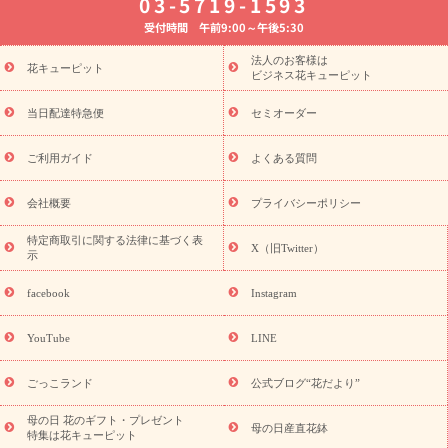
03-5719-1593
婚記念日
お供え・お悔やみ
お供え・お悔やみの花
四十九日
受付時間 午前9:00～午後5:30
法要以降に贈る花
通夜・葬儀に贈る花
胡蝶蘭・花鉢
プリザ
ーブドフラワー
季節のイベント
ひまわり ギフト・プレゼント
法人のお客様は
季節のイベント
花キューピット
特集
お盆 花（新盆・初盆）
お盆 花（新
ビジネス花キューピット
盆・初盆）
お盆 花（新盆・初盆）
お盆・お供え 花とセットギ
フト
お盆・お供え プリザーブドフラワー
ひまわり ギフト・プ
当日配達特急便
セミオーダー
レゼント特集
夏の花贈り・お中元・暑中見舞い 花のギフト特集
敬老の日におくる花ギフト・プレゼント特集
敬老の日におくる
ご利用ガイド
よくある質問
花ギフト・プレゼント特集
敬老の日 花のおすすめランキング
敬
老の日 花鉢植えのギフト・プレゼント特集
敬老の日 花とセットギ
会社概要
プライバシーポリシー
フト・プレゼント特集
敬老の日の花 全てのギフト一覧
キャン
ペーン
映画『ウォーターガーディアンズ』コラボキャンペーン
特定商取引に関する法律に基づく表
X（旧Twitter）
示
誕生日の花を探す
「きょう誕生日なんです」キャンペーン
誕生日フラワーギフト
誕生日フラワーギフト特集
誕生日フラワ
facebook
Instagram
ーギフト商品一覧
バラ
ユリ
トルコキキョウ
8月の誕生花
(トルコキキョウ)
9月の誕生花(リンドウ)
誕生日セットギフト
YouTube
LINE
用途か
キャンペーン
「きょう誕生日なんです」キャンペーン
ら探す
お祝いの花特集
当日配達特急便
お祝い商品一覧
お
ごっこランド
公式ブログ“花だより”
祝い
開店・開業祝い
新築・引っ越し祝い
退職祝い
結婚記
念日
結婚祝い
出産祝い
退院祝い・快気祝い
還暦祝い・長
母の日 花のギフト・プレゼント
母の日産直花鉢
特集は花キューピット
寿祝い
プチギフト
ペットのお祝いフラワー
お中元・暑中見