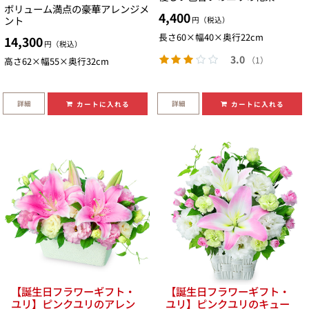
ボリューム満点の豪華アレンジメ
4,400
ント
円（税込）
長さ60×幅40×奥行22cm
14,300
円（税込）
3.0
（1）
高さ62×幅55×奥行32cm
詳細
詳細
カートに入れる
カートに入れる
【誕生日フラワーギフト・
【誕生日フラワーギフト・
ユリ】ピンクユリのアレン
ユリ】ピンクユリのキュー