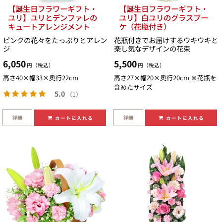
【誕生日フラワーギフト・
【誕生日フラワーギフト・
ユリ】ユリとデンファレの
ユリ】白ユリのグラスブー
キュートアレンジメント
ケ（花瓶付き）
ピンクの花々をたっぷりとアレン
花瓶付きでお届けするウキウキと
ジ
楽し気なデザインの花束
6,050
5,500
円（税込）
円（税込）
高さ40×幅33×奥行22cm
高さ27×幅20×奥行20cm ※花瓶を
含めたサイズ
5.0
（1）
詳細
詳細
カートに入れる
カートに入れる