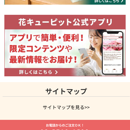
サイトマップ
サイトマップを見る>>
よく贈られる花
お祝いの花特集
誕生日フラワーギフト特集
お電話からのご注文ＯＫ！
8月の誕生花(トルコキキョウ)
開店・開業祝い
退職祝い
結