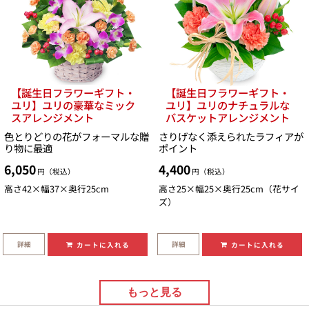
【誕生日フラワーギフト・
【誕生日フラワーギフト・
ユリ】ユリの豪華なミック
ユリ】ユリのナチュラルな
スアレンジメント
バスケットアレンジメント
色とりどりの花がフォーマルな贈
さりげなく添えられたラフィアが
り物に最適
ポイント
6,050
4,400
円（税込）
円（税込）
高さ42×幅37×奥行25cm
高さ25×幅25×奥行25cm（花サイ
ズ）
詳細
詳細
カートに入れる
カートに入れる
もっと見る