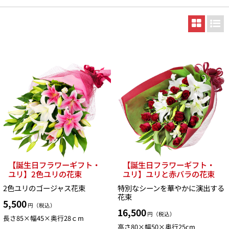
【誕生日フラワーギフト・
【誕生日フラワーギフト・
ユリ】2色ユリの花束
ユリ】ユリと赤バラの花束
2色ユリのゴージャス花束
特別なシーンを華やかに演出する
花束
5,500
円（税込）
16,500
円（税込）
長さ85×幅45×奥行28ｃm
高さ80×幅50×奥行25cm