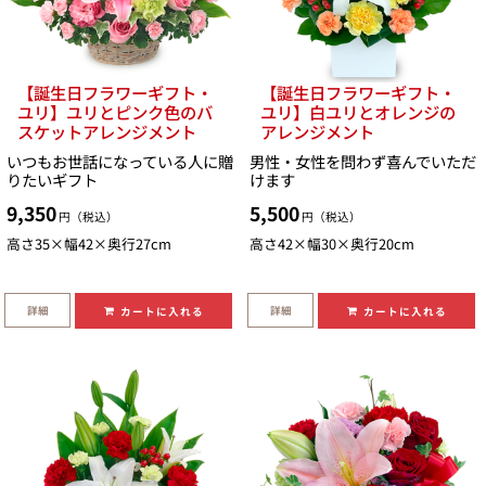
【誕生日フラワーギフト・
【誕生日フラワーギフト・
ユリ】ユリとピンク色のバ
ユリ】白ユリとオレンジの
スケットアレンジメント
アレンジメント
いつもお世話になっている人に贈
男性・女性を問わず喜んでいただ
りたいギフト
けます
9,350
5,500
円（税込）
円（税込）
高さ35×幅42×奥行27cm
高さ42×幅30×奥行20cm
詳細
詳細
カートに入れる
カートに入れる