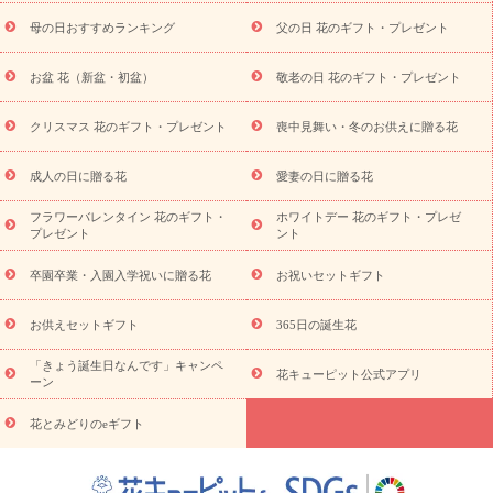
舞い
敬老の日
お供え・お悔やみ
当日配達特急便 お供え
お
母の日おすすめランキング
父の日 花のギフト・プレゼント
供え・お悔やみ商品一覧
お供え・お悔やみの花
四十九日法要以
降に贈る花
通夜・葬儀に贈る花
お供え お花とセットギフト
お盆 花（新盆・初盆）
敬老の日 花のギフト・プレゼント
お供え プリザーブドフラワー
ペットのお供えフラワー
お盆（新
盆・初盆）
その他
お祝い返し
お見舞い
お取り寄せギフト
ビジネス用
ご自宅用
観葉植物
ミディ胡蝶蘭
プリザーブ
クリスマス 花のギフト・プレゼント
喪中見舞い・冬のお供えに贈る花
スタイルから探す
ドフラワー
アレンジメント
花束
スタ
ンド花
お祝い
お供え・お悔やみ
胡蝶蘭
胡蝶蘭・花鉢
ミ
成人の日に贈る花
愛妻の日に贈る花
ディ胡蝶蘭・お祝い
ミディ胡蝶蘭・お供え
世界初の青色胡蝶蘭
フラワーバレンタイン 花のギフト・
ホワイトデー 花のギフト・プレゼ
観葉植物
観葉植物
産直多肉植物
プリザーブドフラワー
プレゼント
ント
お祝い
お供え・お悔やみ
花とセットギフト
セミオーダー
プチギフト（hanamore -ハナモア-）
花とみどりのeギフト
花
卒園卒業・入園入学祝いに贈る花
お祝いセットギフト
キューピットのeGfit
カラー
ピンク
イエローオレンジ
レッ
予算から探す
ド
お花の種類
バラ
ユリ
トルコキキョウ
お供えセットギフト
365日の誕生花
お祝い
お祝い・
3000円～
お祝い・
4000円～
お祝い・
5000円～
お祝い・
7000円～
お祝い・
10000円～
お供え・お
「きょう誕生日なんです」キャンペ
花キューピット公式アプリ
ーン
悔やみ
お供え・お悔やみ・
3000円～
お供え・お悔やみ・
5000
円～
お供え・お悔やみ・
7000円～
お供え・お悔やみ・
10000
花とみどりのeギフト
読み物
円～
注目されている記事
365日の誕生花カレンダー
開店・開業祝
いのマナー
定年退職祝いのマナー
お祝いを贈るときのマナー・