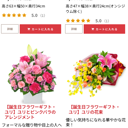
高さ63×幅50×奥行34cm
高さ47×幅38×奥行24cm(オンシジ
ウム除く)
5.0
（1）
5.0
（1）
詳細
詳細
カートに入れる
カートに入れる
【誕生日フラワーギフト・
【誕生日フラワーギフト・
ユリ】ユリとピンクバラの
ユリ】ユリの花束
アレンジメント
優しい気持ちになれる華やかな花
束！
フォーマルな贈り物や目上の人へ