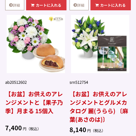
詳細
詳細
カートに入れる
カートに入れる
ab20512602
srn512754
【お盆】お供えのアレ
【お盆】お供えのアレ
ンジメントと【果子乃
ンジメントとグルメカ
季】月まる 15個入
タログ 麗(うらら) 〔麻
葉(あさのは)〕
7,400
8,140
円（税込）
円（税込）