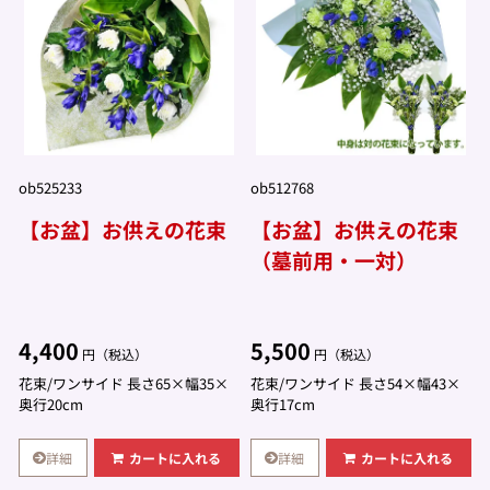
ob525233
ob512768
【お盆】お供えの花束
【お盆】お供えの花束
（墓前用・一対）
4,400
5,500
円（税込）
円（税込）
花束/ワンサイド 長さ65×幅35×
花束/ワンサイド 長さ54×幅43×
奥行20cm
奥行17cm
詳細
詳細
カートに入れる
カートに入れる