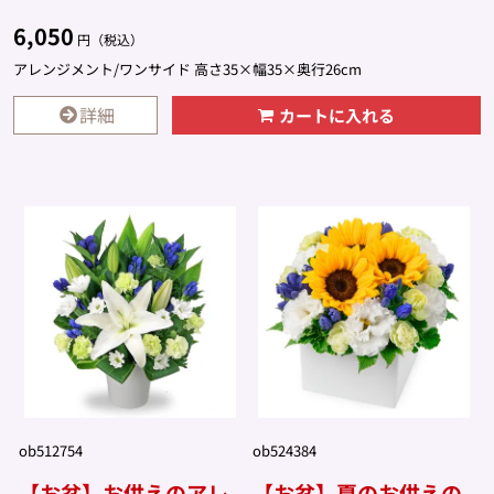
6,050
円（税込）
アレンジメント/ワンサイド 高さ35×幅35×奥行26cm
詳細
カートに入れる
ob512754
ob524384
【お盆】お供えのアレ
【お盆】夏のお供えの