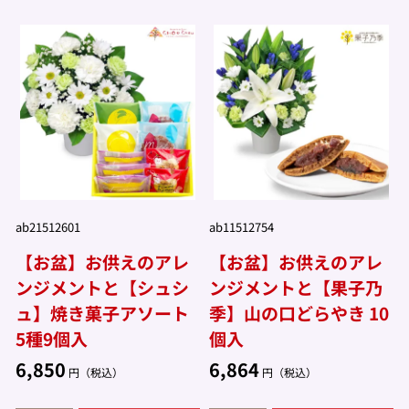
ab21512601
ab11512754
【お盆】お供えのアレ
【お盆】お供えのアレ
ンジメントと【シュシ
ンジメントと【果子乃
ュ】焼き菓子アソート
季】山の口どらやき 10
5種9個入
個入
6,850
6,864
円（税込）
円（税込）