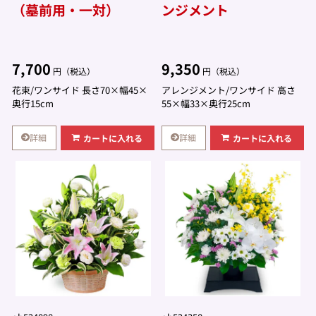
（墓前用・一対）
ンジメント
7,700
9,350
円（税込）
円（税込）
花束/ワンサイド 長さ70×幅45×
アレンジメント/ワンサイド 高さ
奥行15cm
55×幅33×奥行25cm
詳細
詳細
カートに入れる
カートに入れる