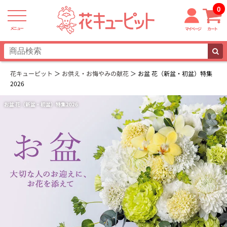
0
メニュー
マイページ
カート
花キューピット
お供え・お悔やみの献花
お盆 花（新盆・初盆）特集
2026
お盆 花（新盆・初盆）特集2026