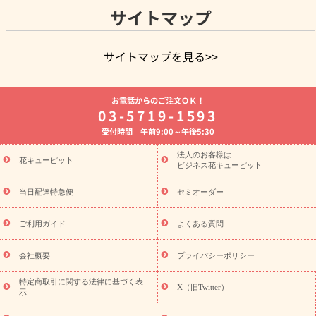
サイトマップ
サイトマップを見る>>
よく贈られる花
お祝いの花特集
誕生日フラワーギフト特集
お電話からのご注文ＯＫ！
8月の誕生花(トルコキキョウ)
開店・開業祝い
退職祝い
結
03-5719-1593
婚記念日
お供え・お悔やみ
お供え・お悔やみの花
四十九日
受付時間 午前9:00～午後5:30
法要以降に贈る花
通夜・葬儀に贈る花
胡蝶蘭・花鉢
プリザ
ーブドフラワー
季節のイベント
ひまわり ギフト・プレゼント
法人のお客様は
季節のイベント
花キューピット
特集
お盆 花（新盆・初盆）
お盆 花（新
ビジネス花キューピット
盆・初盆）
お盆 花（新盆・初盆）
お盆・お供え 花とセットギ
フト
お盆・お供え プリザーブドフラワー
ひまわり ギフト・プ
当日配達特急便
セミオーダー
レゼント特集
夏の花贈り・お中元・暑中見舞い 花のギフト特集
敬老の日におくる花ギフト・プレゼント特集
敬老の日におくる
ご利用ガイド
よくある質問
花ギフト・プレゼント特集
敬老の日 花のおすすめランキング
敬
老の日 花鉢植えのギフト・プレゼント特集
敬老の日 花とセットギ
会社概要
プライバシーポリシー
フト・プレゼント特集
敬老の日の花 全てのギフト一覧
キャン
誕生日の花を
特定商取引に関する法律に基づく表
ペーン
「きょう誕生日なんです」キャンペーン
X（旧Twitter）
示
探す
誕生日フラワーギフト
誕生日フラワーギフト特集
誕生