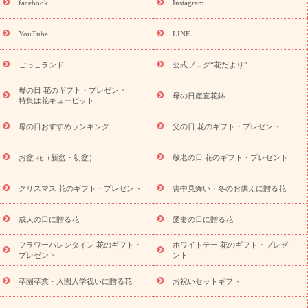
日フラワーギフト商品一覧
バラ
ユリ
トルコキキョウ
8月の
facebook
Instagram
誕生花(トルコキキョウ)
9月の誕生花(リンドウ)
誕生日セット
ギフト
キャンペーン
「きょう誕生日なんです」キャンペーン
YouTube
LINE
用途から探す
お祝いの花特集
当日配達特急便
お祝い商品
一覧
お祝い
開店・開業祝い
新築・引っ越し祝い
退職祝い
ごっこランド
公式ブログ“花だより”
結婚記念日
結婚祝い
出産祝い
退院祝い・快気祝い
還暦
祝い・長寿祝い
プチギフト
ペットのお祝いフラワー
お中
母の日 花のギフト・プレゼント
母の日産直花鉢
特集は花キューピット
元・暑中見舞い
敬老の日
お供え・お悔やみ
当日配達特急便
お供え
お供え・お悔やみ商品一覧
お供え・お悔やみの花
四
母の日おすすめランキング
父の日 花のギフト・プレゼント
十九日法要以降に贈る花
通夜・葬儀に贈る花
お供え お花とセッ
トギフト
お供え プリザーブドフラワー
ペットのお供えフラワー
お盆 花（新盆・初盆）
敬老の日 花のギフト・プレゼント
お盆（新盆・初盆）
その他
お祝い返し
お見舞い
お取り
寄せギフト
ビジネス用
ご自宅用
観葉植物
ミディ胡蝶蘭
クリスマス 花のギフト・プレゼント
喪中見舞い・冬のお供えに贈る花
スタイルから探す
プリザーブドフラワー
アレンジメント
花束
スタンド花
お祝い
お供え・お悔やみ
胡蝶蘭
胡蝶
成人の日に贈る花
愛妻の日に贈る花
蘭・花鉢
ミディ胡蝶蘭・お祝い
ミディ胡蝶蘭・お供え
世界初
の青色胡蝶蘭
観葉植物
観葉植物
産直多肉植物
プリザーブ
フラワーバレンタイン 花のギフト・
ホワイトデー 花のギフト・プレゼ
ドフラワー
お祝い
お供え・お悔やみ
花とセットギフト
セ
プレゼント
ント
ミオーダー
プチギフト（hanamore -ハナモア-）
花とみどりの
eギフト
花キューピットのeGfit
カラー
ピンク
イエローオ
卒園卒業・入園入学祝いに贈る花
お祝いセットギフト
予
レンジ
レッド
お花の種類
バラ
ユリ
トルコキキョウ