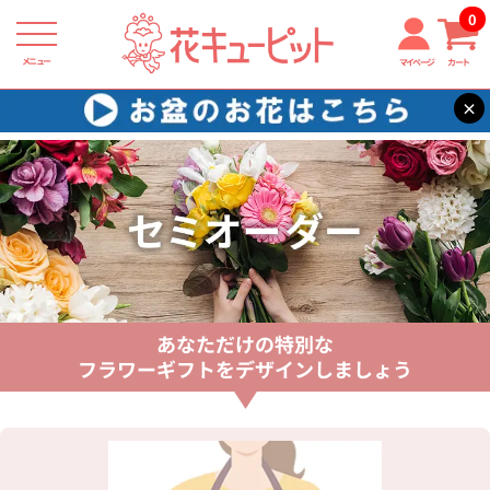
0
メニュー
マイページ
カート
×
花キューピット
おまかせ
あなただけの特別な
フラワーギフトをデザインしましょう