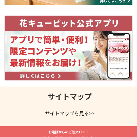
サイトマップ
サイトマップを見る>>
よく贈られる花
お祝いの花特集
誕生日フラワーギフト特集
お電話からのご注文ＯＫ！
8月の誕生花(トルコキキョウ)
開店・開業祝い
退職祝い
結