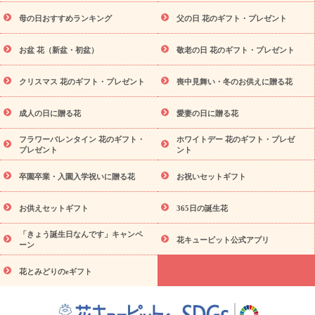
舞い
敬老の日
お供え・お悔やみ
当日配達特急便 お供え
お
母の日おすすめランキング
父の日 花のギフト・プレゼント
供え・お悔やみ商品一覧
お供え・お悔やみの花
四十九日法要以
降に贈る花
通夜・葬儀に贈る花
お供え お花とセットギフト
お盆 花（新盆・初盆）
敬老の日 花のギフト・プレゼント
お供え プリザーブドフラワー
ペットのお供えフラワー
お盆（新
盆・初盆）
その他
お祝い返し
お見舞い
お取り寄せギフト
ビジネス用
ご自宅用
観葉植物
ミディ胡蝶蘭
プリザーブ
クリスマス 花のギフト・プレゼント
喪中見舞い・冬のお供えに贈る花
スタイルから探す
ドフラワー
アレンジメント
花束
スタ
ンド花
お祝い
お供え・お悔やみ
胡蝶蘭
胡蝶蘭・花鉢
ミ
成人の日に贈る花
愛妻の日に贈る花
ディ胡蝶蘭・お祝い
ミディ胡蝶蘭・お供え
世界初の青色胡蝶蘭
フラワーバレンタイン 花のギフト・
ホワイトデー 花のギフト・プレゼ
観葉植物
観葉植物
産直多肉植物
プリザーブドフラワー
プレゼント
ント
お祝い
お供え・お悔やみ
花とセットギフト
セミオーダー
プチギフト（hanamore -ハナモア-）
花とみどりのeギフト
卒園卒業・入園入学祝いに贈る花
お祝いセットギフト
花キューピットのeGfit
カラー
ピンク
イエローオレンジ
予算か
レッド
お花の種類
バラ
ユリ
トルコキキョウ
お供えセットギフト
365日の誕生花
ら探す
お祝い
お祝い・
3000円～
お祝い・
4000円～
お祝
「きょう誕生日なんです」キャンペ
い・
5000円～
お祝い・
7000円～
お祝い・
10000円～
お供
花キューピット公式アプリ
ーン
え・お悔やみ
お供え・お悔やみ・
3000円～
お供え・お悔や
み・
5000円～
お供え・お悔やみ・
7000円～
お供え・お悔や
花とみどりのeギフト
読み物
み・
10000円～
注目されている記事
365日の誕生花カレンダー
開店・開業祝
いのマナー
定年退職祝いのマナー
お祝いを贈るときのマナ