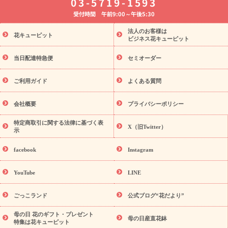
03-5719-1593
婚記念日
お供え・お悔やみ
お供え・お悔やみの花
四十九日
受付時間 午前9:00～午後5:30
法要以降に贈る花
通夜・葬儀に贈る花
胡蝶蘭・花鉢
プリザ
ーブドフラワー
季節のイベント
ひまわり ギフト・プレゼント
法人のお客様は
季節のイベント
花キューピット
特集
お盆 花（新盆・初盆）
お盆 花（新
ビジネス花キューピット
盆・初盆）
お盆 花（新盆・初盆）
お盆・お供え 花とセットギ
フト
お盆・お供え プリザーブドフラワー
ひまわり ギフト・プ
当日配達特急便
セミオーダー
レゼント特集
夏の花贈り・お中元・暑中見舞い 花のギフト特集
敬老の日におくる花ギフト・プレゼント特集
敬老の日におくる
ご利用ガイド
よくある質問
花ギフト・プレゼント特集
敬老の日 花のおすすめランキング
敬
老の日 花鉢植えのギフト・プレゼント特集
敬老の日 花とセットギ
会社概要
プライバシーポリシー
フト・プレゼント特集
敬老の日の花 全てのギフト一覧
キャン
ペーン
映画『ウォーターガーディアンズ』コラボキャンペーン
特定商取引に関する法律に基づく表
X（旧Twitter）
示
誕生日の花を探す
「きょう誕生日なんです」キャンペーン
誕生日フラワーギフト
誕生日フラワーギフト特集
誕生日フラワ
facebook
Instagram
ーギフト商品一覧
バラ
ユリ
トルコキキョウ
8月の誕生花
(トルコキキョウ)
9月の誕生花(リンドウ)
誕生日セットギフト
YouTube
LINE
用途か
キャンペーン
「きょう誕生日なんです」キャンペーン
ら探す
お祝いの花特集
当日配達特急便
お祝い商品一覧
お
ごっこランド
公式ブログ“花だより”
祝い
開店・開業祝い
新築・引っ越し祝い
退職祝い
結婚記
念日
結婚祝い
出産祝い
退院祝い・快気祝い
還暦祝い・長
母の日 花のギフト・プレゼント
母の日産直花鉢
特集は花キューピット
寿祝い
プチギフト
ペットのお祝いフラワー
お中元・暑中見