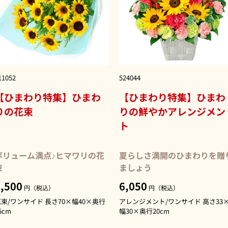
11052
524044
【ひまわり特集】ひまわ
【ひまわり特集】ひまわ
りの花束
りの鮮やかアレンジメン
ト
ボリューム満点♪ヒマワリの花
夏らしさ満開のひまわりを贈
束
ましょう
,500
6,050
円（税込）
円（税込）
束/ワンサイド 長さ70×幅40×奥行
アレンジメント/ワンサイド 高さ33
5cm
幅30×奥行20cm