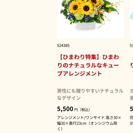
524385
5
【ひまわり特集】ひまわ
りのナチュラルなキュー
ブアレンジメント
男性にも贈りやすいナチュラル
なデザイン
5,500
5
円（税込）
アレンジメント/ワンサイド 高さ30×
花
幅30×奥行23cm（オンシジウム除
3
く）