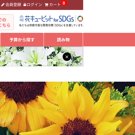
0
会員登録
ログイン
カート
。
での
こちら
予算から探す
読み物
×