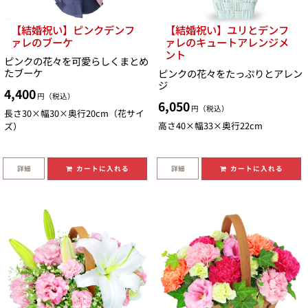
【結婚祝い】ピンクデンフ
【結婚祝い】ユリとデンフ
ァレのブーケ
ァレのキュートアレンジメ
ント
ピンクの花々を可愛らしくまとめ
たブーケ
ピンクの花々をたっぷりとアレン
ジ
4,400
円（税込）
6,050
円（税込）
長さ30×幅30×奥行20cm（花サイ
高さ40×幅33×奥行22cm
ズ）
詳細
詳細
カートに入れる
カートに入れる