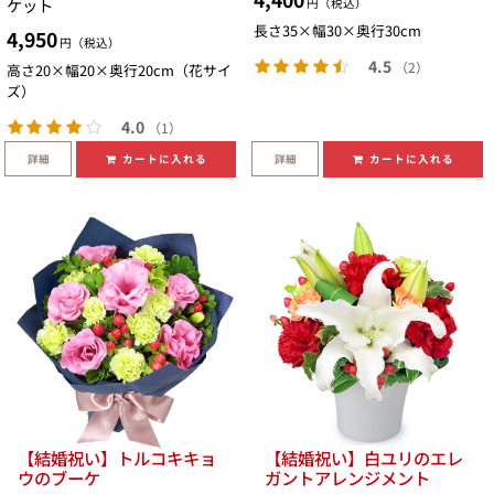
ケット
円（税込）
長さ35×幅30×奥行30cm
4,950
円（税込）
4.5
（2）
高さ20×幅20×奥行20cm（花サイ
ズ）
4.0
（1）
詳細
詳細
カートに入れる
カートに入れる
【結婚祝い】トルコキキョ
【結婚祝い】白ユリのエレ
ウのブーケ
ガントアレンジメント