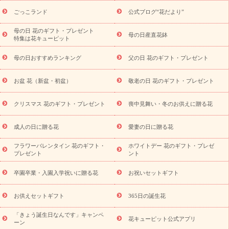
ら探す
お祝いの花特集
当日配達特急便
お祝い商品一覧
お
ごっこランド
公式ブログ“花だより”
祝い
開店・開業祝い
新築・引っ越し祝い
退職祝い
結婚記
念日
結婚祝い
出産祝い
退院祝い・快気祝い
還暦祝い・長
母の日 花のギフト・プレゼント
母の日産直花鉢
特集は花キューピット
寿祝い
プチギフト
ペットのお祝いフラワー
お中元・暑中見
舞い
敬老の日
お供え・お悔やみ
当日配達特急便 お供え
お
母の日おすすめランキング
父の日 花のギフト・プレゼント
供え・お悔やみ商品一覧
お供え・お悔やみの花
四十九日法要以
降に贈る花
通夜・葬儀に贈る花
お供え お花とセットギフト
お盆 花（新盆・初盆）
敬老の日 花のギフト・プレゼント
お供え プリザーブドフラワー
ペットのお供えフラワー
お盆（新
盆・初盆）
その他
お祝い返し
お見舞い
お取り寄せギフト
ビジネス用
ご自宅用
観葉植物
ミディ胡蝶蘭
プリザーブ
クリスマス 花のギフト・プレゼント
喪中見舞い・冬のお供えに贈る花
スタイルから探す
ドフラワー
アレンジメント
花束
スタ
ンド花
お祝い
お供え・お悔やみ
胡蝶蘭
胡蝶蘭・花鉢
ミ
成人の日に贈る花
愛妻の日に贈る花
ディ胡蝶蘭・お祝い
ミディ胡蝶蘭・お供え
世界初の青色胡蝶蘭
フラワーバレンタイン 花のギフト・
ホワイトデー 花のギフト・プレゼ
観葉植物
観葉植物
産直多肉植物
プリザーブドフラワー
プレゼント
ント
お祝い
お供え・お悔やみ
花とセットギフト
セミオーダー
プチギフト（hanamore -ハナモア-）
花とみどりのeギフト
花
卒園卒業・入園入学祝いに贈る花
お祝いセットギフト
キューピットのeGfit
カラー
ピンク
イエローオレンジ
レッ
予算から探す
ド
お花の種類
バラ
ユリ
トルコキキョウ
お供えセットギフト
365日の誕生花
お祝い
お祝い・
3000円～
お祝い・
4000円～
お祝い・
5000円～
お祝い・
7000円～
お祝い・
10000円～
お供え・お
「きょう誕生日なんです」キャンペ
花キューピット公式アプリ
ーン
悔やみ
お供え・お悔やみ・
3000円～
お供え・お悔やみ・
5000