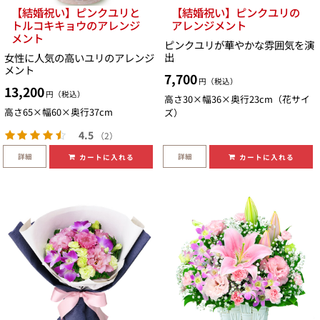
【結婚祝い】ピンクユリと
【結婚祝い】ピンクユリの
トルコキキョウのアレンジ
アレンジメント
メント
ピンクユリが華やかな雰囲気を演
出
女性に人気の高いユリのアレンジ
メント
7,700
円（税込）
13,200
円（税込）
高さ30×幅36×奥行23cm（花サイ
高さ65×幅60×奥行37cm
ズ）
4.5
（2）
詳細
詳細
カートに入れる
カートに入れる