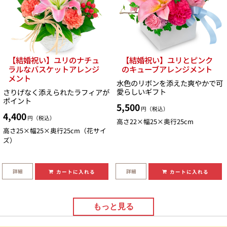
【結婚祝い】ユリのナチュ
【結婚祝い】ユリとピンク
ラルなバスケットアレンジ
のキューブアレンジメント
メント
水色のリボンを添えた爽やかで可
愛らしいギフト
さりげなく添えられたラフィアが
ポイント
5,500
円（税込）
4,400
円（税込）
高さ22×幅25×奥行25cm
高さ25×幅25×奥行25cm（花サイ
ズ）
詳細
詳細
カートに入れる
カートに入れる
もっと見る