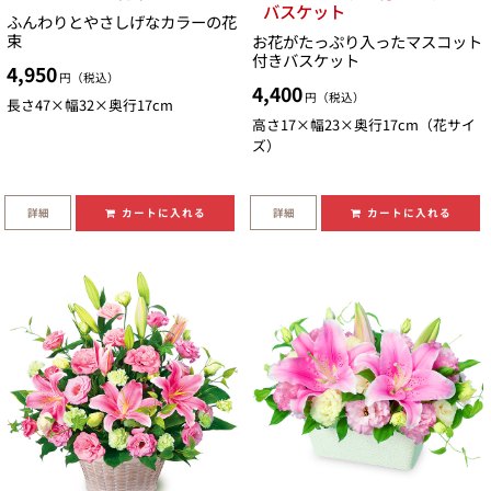
バスケット
ふんわりとやさしげなカラーの花
束
お花がたっぷり入ったマスコット
付きバスケット
4,950
円（税込）
4,400
円（税込）
長さ47×幅32×奥行17cm
高さ17×幅23×奥行17cm（花サイ
ズ）
詳細
詳細
カートに入れる
カートに入れる