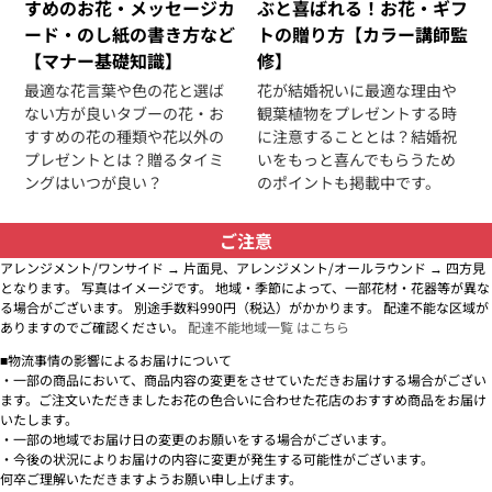
すめのお花・メッセージカ
ぶと喜ばれる！お花・ギフ
ード・のし紙の書き方など
トの贈り方【カラー講師監
【マナー基礎知識】
修】
最適な花言葉や色の花と選ば
花が結婚祝いに最適な理由や
ない方が良いタブーの花・お
観葉植物をプレゼントする時
すすめの花の種類や花以外の
に注意することとは？結婚祝
プレゼントとは？贈るタイミ
いをもっと喜んでもらうため
ングはいつが良い？
のポイントも掲載中です。
ご注意
アレンジメント/ワンサイド → 片面見、アレンジメント/オールラウンド → 四方見
となります。 写真はイメージです。 地域・季節によって、一部花材・花器等が異な
る場合がございます。 別途手数料990円（税込）がかかります。 配達不能な区域が
ありますのでご確認ください。
配達不能地域一覧 はこちら
■物流事情の影響によるお届けについて
・一部の商品において、商品内容の変更をさせていただきお届けする場合がござい
ます。ご注文いただきましたお花の色合いに合わせた花店のおすすめ商品をお届け
いたします。
・一部の地域でお届け日の変更のお願いをする場合がございます。
・今後の状況によりお届けの内容に変更が発生する可能性がございます。
何卒ご理解いただきますようお願い申し上げます。