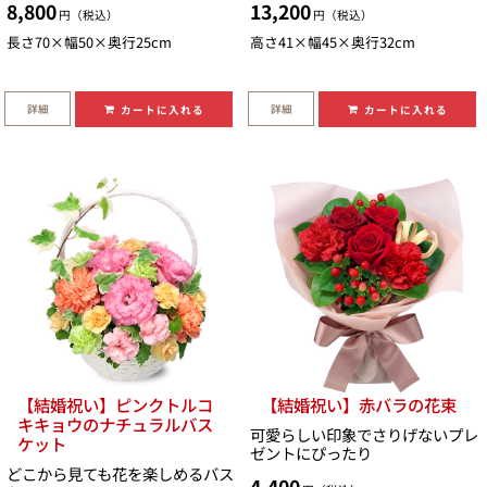
8,800
13,200
円（税込）
円（税込）
長さ70×幅50×奥行25cm
高さ41×幅45×奥行32cm
詳細
詳細
カートに入れる
カートに入れる
【結婚祝い】ピンクトルコ
【結婚祝い】赤バラの花束
キキョウのナチュラルバス
可愛らしい印象でさりげないプレ
ケット
ゼントにぴったり
どこから見ても花を楽しめるバス
4,400