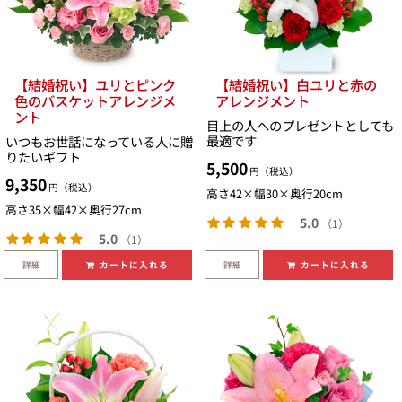
【結婚祝い】ユリとピンク
【結婚祝い】白ユリと赤の
色のバスケットアレンジメ
アレンジメント
ント
目上の人へのプレゼントとしても
最適です
いつもお世話になっている人に贈
りたいギフト
5,500
円（税込）
9,350
円（税込）
高さ42×幅30×奥行20cm
高さ35×幅42×奥行27cm
5.0
（1）
5.0
（1）
詳細
詳細
カートに入れる
カートに入れる