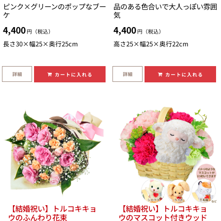
ピンク×グリーンのポップなブー
品のある色合いで大人っぽい雰囲
ケ
気
4,400
4,400
円（税込）
円（税込）
長さ30×幅25×奥行25cm
高さ25×幅25×奥行22cm
詳細
詳細
カートに入れる
カートに入れる
【結婚祝い】トルコキキョ
【結婚祝い】トルコキキョ
ウのふんわり花束
ウのマスコット付きウッド