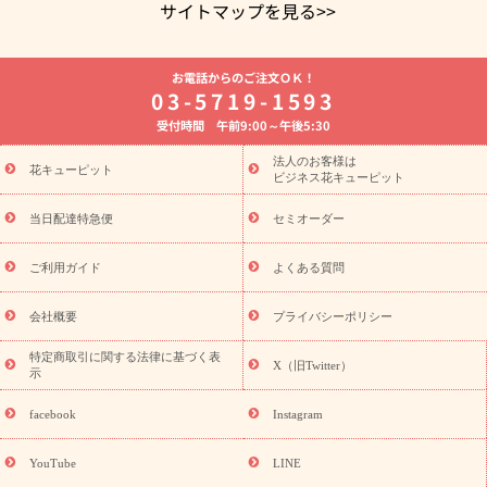
サイトマップを見る>>
よく贈られる花
お祝いの花特集
誕生日フラワーギフト特集
お電話からのご注文ＯＫ！
8月の誕生花(トルコキキョウ)
開店・開業祝い
退職祝い
結
03-5719-1593
婚記念日
お供え・お悔やみ
お供え・お悔やみの花
四十九日
受付時間 午前9:00～午後5:30
法要以降に贈る花
通夜・葬儀に贈る花
胡蝶蘭・花鉢
プリザ
ーブドフラワー
季節のイベント
ひまわり ギフト・プレゼント
法人のお客様は
季節のイベント
花キューピット
特集
お盆 花（新盆・初盆）
お盆 花（新
ビジネス花キューピット
盆・初盆）
お盆 花（新盆・初盆）
お盆・お供え 花とセットギ
フト
お盆・お供え プリザーブドフラワー
ひまわり ギフト・プ
当日配達特急便
セミオーダー
レゼント特集
夏の花贈り・お中元・暑中見舞い 花のギフト特集
敬老の日におくる花ギフト・プレゼント特集
敬老の日におくる
ご利用ガイド
よくある質問
花ギフト・プレゼント特集
敬老の日 花のおすすめランキング
敬
老の日 花鉢植えのギフト・プレゼント特集
敬老の日 花とセットギ
会社概要
プライバシーポリシー
フト・プレゼント特集
敬老の日の花 全てのギフト一覧
キャン
ペーン
映画『ウォーターガーディアンズ』コラボキャンペーン
特定商取引に関する法律に基づく表
X（旧Twitter）
示
誕生日の花を探す
「きょう誕生日なんです」キャンペーン
誕生日フラワーギフト
誕生日フラワーギフト特集
誕生日フラワ
facebook
Instagram
ーギフト商品一覧
バラ
ユリ
トルコキキョウ
8月の誕生花
(トルコキキョウ)
9月の誕生花(リンドウ)
誕生日セットギフト
YouTube
LINE
用途か
キャンペーン
「きょう誕生日なんです」キャンペーン