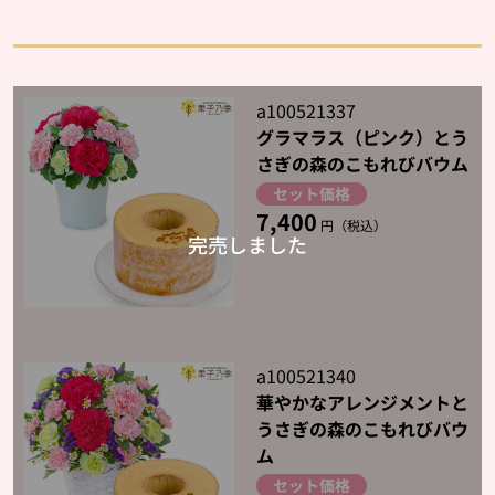
a100521337
グラマラス（ピンク）とう
さぎの森のこもれびバウム
セット価格
7,400
円（税込）
a100521340
華やかなアレンジメントと
うさぎの森のこもれびバウ
ム
セット価格