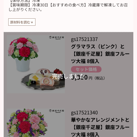
【保存方法】冷凍
【賞味期限】冷凍30日【おすすめの食べ方】冷蔵庫で解凍してお召
し上がりください。
原材料を読む▼
【原材料】
ブルーベリー：砂糖（国内製造）、もち米粉、ブルーベリー、クリーム、粉あ
gs17521337
め/甘味料（トレハロース）、加工でん粉、増粘剤（CMC-Na）、着色料（アン
グラマラス（ピンク）と
トシアニン）、酵素、（一部に乳成分・大豆を含む）
【銀座千疋屋】銀座フルー
いちご：砂糖（国内製造）、いちご、もち米粉、クリーム、粉あめ/甘味料（ト
ツ大福 8個入
レハロース）、加工でん粉、増粘剤（CMC-Na）、着色料（紅麹）、酵素、（一
部に乳成分・大豆を含む）
セット価格
9,350
白桃：砂糖（国内製造）、もち米粉、白桃シロップ漬け、クリーム、粉あめ/甘
円（税込）
味料（トレハロース）、加工でん粉、pH調整剤、増粘剤（CMC-Na）、酵素、
着色料（クルクミン）、（一部に乳成分・大豆・ももを含む）
パイナップル：砂糖（国内製造）、もち米粉、パインシロップ漬け、クリー
ム、粉あめ/甘味料（トレハロース）、加工でん粉、pH調整剤、増粘剤（CMC-
Na）、酵素、着色料（クルクミン）、（一部に乳成分・大豆を含む）
gs17521340
華やかなアレンジメントと
【銀座千疋屋】銀座フルー
ツ大福 8個入