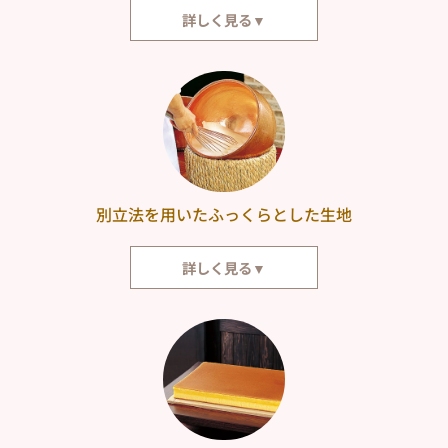
詳しく見る▼
カステラ本家福砂屋は、寛永元年（1624年）の創業以来、その手づくりの
古法を変えることなく守っています。古きを尊び新しきを創造する事を旨と
して、創業の心への原点回帰の一方、創意工夫を支えにして時をつないでま
いりました。
別立法を用いたふっくらとした生地
詳しく見る▼
福砂屋では、ひとりの職人がカステラづくりの最後まで責任をもって仕上げ
ています。卵の手割りに始まり、泡立て、混合、攪拌、焼き上げまでおこな
っております。卵の泡立ては「別立法」。別立法とは、まず白身を十分に泡
立て、その後に黄身とザラメ糖を加えてさらに攪拌する製法です。手立ての
泡の良さから、ふっくらとしたカステラが生まれます。