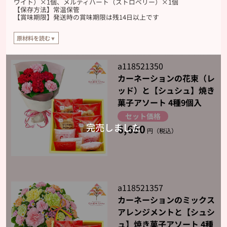
ワイト）×1個、メルティハート（ストロベリー）×1個
【保存方法】常温保管
【賞味期限】発送時の賞味期限は残14日以上です
原材料を読む▼
【原材料】
ポム・ママン：りんごプレザーブ（国内製造）、小麦粉、マーガリン、フラワー
a118521350
ペースト、全卵、砂糖、りんごソース、洋酒、食塩、桂皮末、本みりん/ゲル化
カーネーションの花束（レ
剤（加工でん粉）、加工でん粉、乳化剤、酸味料、香料、着色料（ベニバナ
黄、カロテン）、（一部に小麦・卵・乳成分・大豆・りんごを含む）
ッド）と【シュシュ】焼き
菓子アソート 4種9個入
Coro：準チョコレート（国内製造）、ビスケット、苺顆粒/乳化剤、酸味料、着
色料（カラメル）、香料、膨張剤、（一部に小麦・乳成分・大豆を含む）
セット価格
6,650
メルティハート（ホワイト）：油脂加工食品（国内製造）、マーガリン、小麦
円（税込）
粉、脱脂粉乳、コーンスターチ/乳化剤、酸化防止剤（V.E、チャ抽出物、酵素処
理ルチン、V.C）、香料、着色料（パーム油カロチン）、（一部に小麦・乳成
分・大豆を含む）
メルティハート（ストロベリー）：マーガリン（国内製造）、小麦粉、油脂加
工食品、チョコレート、脱脂粉乳、コーンスターチ/乳化剤、酸化防止剤（V.E、
V.C、抽出V.E、チャ抽出物、酵素処理ルチン、ローズマリー抽出物）、香料、着
a118521357
色料（パーム油カロチン、紅麹）、（一部に小麦・乳成分・大豆を含む）
カーネーションのミックス
アレンジメントと【シュシ
ュ】焼き菓子アソート 4種