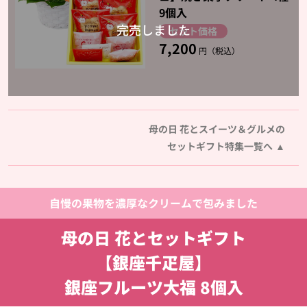
9個入
セット価格
7,200
円（税込）
母の日 花とスイーツ＆グルメの
セットギフト特集一覧へ
自慢の果物を濃厚なクリームで包みました
母の日 花とセットギフト
【銀座千疋屋】
銀座フルーツ大福 8個入