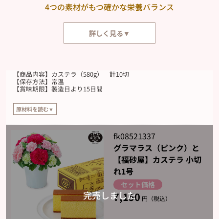
4つの素材がもつ確かな栄養バランス
詳しく見る▼
カステラは、食べることの原点といえるような「卵」「小麦粉」「砂糖」
「水飴」で構成されたシンプルなお菓子。運動の際に効率よく栄養補給がで
きる食品としても知られています。4つの素材がもつ確かな栄養バランスと
【商品内容】カステラ（580g） 計10切
豊かな味わいは、大切な人へのプレゼントにぴったりです。
【保存方法】常温
【賞味期限】製造日より15日間
原材料を読む▼
【原材料】
鶏卵（国産）、砂糖、小麦粉、水あめ
fk08521337
グラマラス（ピンク）と
【福砂屋】カステラ 小切
れ1号
セット価格
7,150
円（税込）