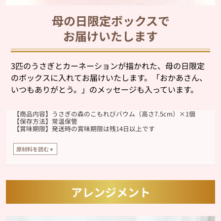
母の日限定ボックスで
お届けいたします
3匹のうさぎとカーネーションが描かれた、母の日限定
のボックスに入れてお届けいたします。「おかあさん、
いつもありがとう。」のメッセージも入っています。
【商品内容】うさぎの森のこもれびバウム（高さ7.5cm）×1個
【保存方法】常温保管
【賞味期限】発送時の賞味期限は残14日以上です
原材料を読む▼
【原材料】
全卵（国内製造）、砂糖、乳等を主要原料とする食品、マーガリン、ショート
ニング、小麦粉、アイシング（水あめ、砂糖、デキストリン、その他）、バタ
ー、洋酒、食用乳化油脂、アーモンドプードル、食塩/加工でん粉、トレハロー
アレンジメント
ス、乳化剤、膨張剤、ソルビット、香料、増粘剤（タマリンドシードガム）、
着色料（カロテン）、（一部に小麦・卵・乳成分・大豆・アーモンドを含む）