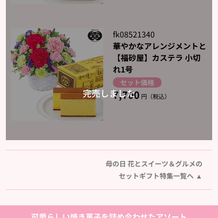
fk08521340
華やかなアレンジメントと
【福砂屋】カステラ 小切
れ1号
セット価格
7,700
円（税込）
母の日 花とスイーツ＆グルメの
セットギフト特集一覧へ
可愛らしい焼き菓子を詰め合わせたアソート