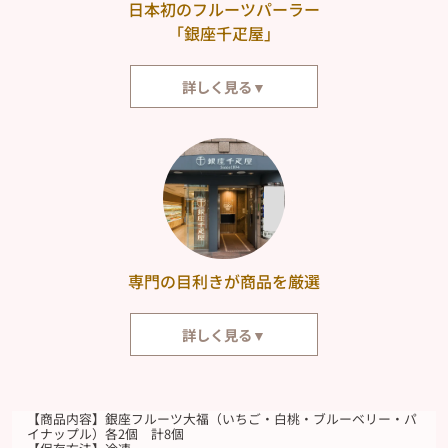
日本初のフルーツパーラー
「銀座千疋屋」
詳しく見る▼
その時期に最も美味しい旬の果物を味わう喜び。それを身近なものにしたの
が、日本で初めてフルーツパーラーを開業した「銀座千疋屋」です。今もな
お伝統を守りながら、果物の新しい楽しみ方やスイーツといった、オリジナ
ルの味を提供し続けています。
専門の目利きが商品を厳選
詳しく見る▼
「銀座千疋屋」は、千疋屋総本店から暖簾分けを許され、明治27年（1894
年）に創業いたしました。「数を求めず、質を尊ぶ」という創業当時からの
想いを今も脈々と受け継ぎ、触感と味覚をもとに専門の目利きが一点一点商
【商品内容】銀座フルーツ大福（いちご・白桃・ブルーベリー・パ
品を厳選しています。
イナップル）各2個 計8個