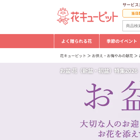
サービス
当日
よく贈られる花
季節のイベント
花キューピット
お供え・お悔やみの献花
お盆 花（新盆・初盆）特集2026