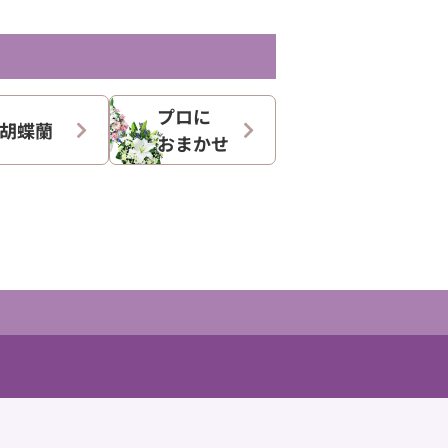
プロに
胡蝶蘭
おまかせ