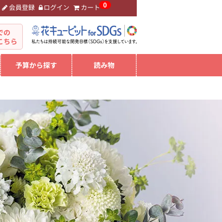
0
会員登録
ログイン
カート
。
での
こちら
予算から探す
読み物