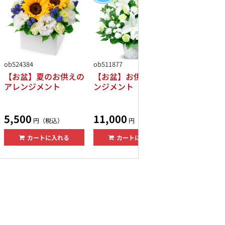
ob524384
ob511877
ob512754
【お盆】夏のお供えの
【お盆】お供えのアレ
【お盆】お
アレンジメント
ンジメント
ンジメント
5,500
11,000
4,400
円（税込）
円（税込）
円（
カートに入れる
カートに入れる
カート