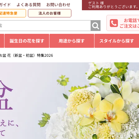
ゲスト 様
ガイド
よくある質問
お問い合わせ
ご利用ありがとうございます
配達特急便
法人のお客様
お電話
ご注文は
誕生日の花を探す
用途から探す
スタイルから探す
お盆 花（新盆・初盆）特集2026