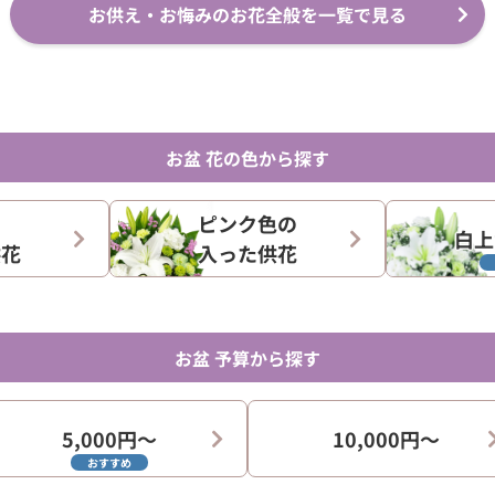
お供え・お悔みのお花全般を一覧で見る
お盆 花の色から探す
ピンク色の
白上
供花
入った供花
お盆 予算から探す
5,000円〜
10,000円〜
おすすめ