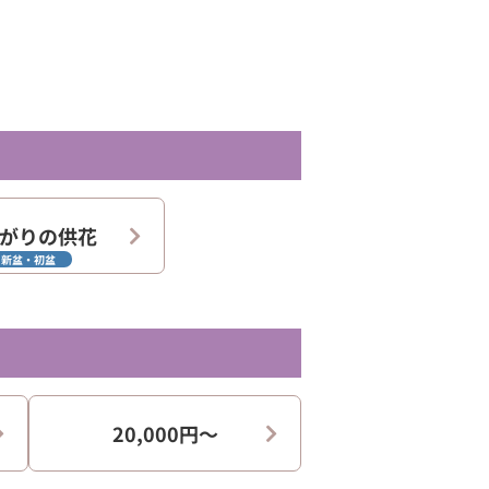
がりの供花
新盆・初盆
20,000円〜