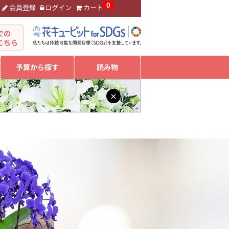
0
会員登録
ログイン
カート
。
での
こちら
予算から探す
読み物
×