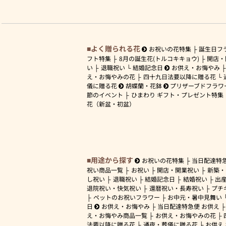
よく贈られる花
お祝いの花特集
誕生日フ
フト特集
8月の誕生花(トルコキキョウ)
開店・
い
退職祝い
結婚記念日
お供え・お悔やみ
え・お悔やみの花
四十九日法要以降に贈る花
儀に贈る花
胡蝶蘭・花鉢
プリザーブドフラワ
節のイベント
ひまわり ギフト・プレゼント特集
花（新盆・初盆）
用途から探す
お祝いの花特集
当日配達特
祝い商品一覧
お祝い
開店・開業祝い
新築・
し祝い
退職祝い
結婚記念日
結婚祝い
出
退院祝い・快気祝い
還暦祝い・長寿祝い
プチ
ペットのお祝いフラワー
お中元・暑中見舞い
日
お供え・お悔やみ
当日配達特急便 お供え
え・お悔やみ商品一覧
お供え・お悔やみの花
法要以降に贈る花
通夜・葬儀に贈る花
お供え