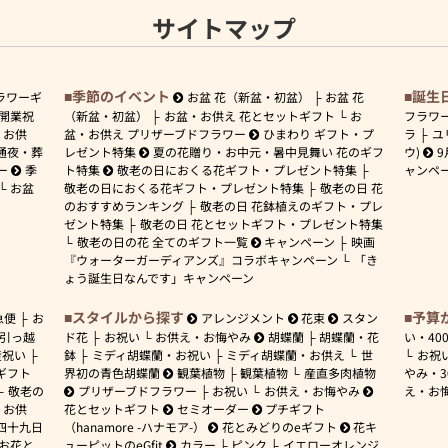
サイトマップ
季節のイベント
誕生
ラワーギ
お盆 花（新盆・初盆）
お盆 花
開業祝
（新盆・初盆）
お盆・お供え 花とセットギフト
お
フラワ
お供
盆・お供え プリザーブドフラワー
ひまわり ギフト・プ
ラ
ユ
通夜・葬
レゼント特集
夏の花贈り・お中元・暑中見舞い 花のギフ
ウ)
9
ー
季
ト特集
敬老の日におくる花ギフト・プレゼント特集
ャンペ
お盆
敬老の日におくる花ギフト・プレゼント特集
敬老の日 花
のおすすめランキング
敬老の日 花鉢植えのギフト・プレ
ゼント特集
敬老の日 花とセットギフト・プレゼント特集
敬老の日の花 全てのギフト一覧
キャンペーン
映画
『ウォーターガーディアンズ』コラボキャンペーン
「き
ょう誕生日なんです」キャンペーン
スタイルから探す
予算
急便
お
アレンジメント
花束
スタン
引っ越
ド花
お祝い
お供え・お悔やみ
胡蝶蘭
胡蝶蘭・花
い・
40
産祝い
鉢
ミディ胡蝶蘭・お祝い
ミディ胡蝶蘭・お供え
世
お祝
ギフト
界初の青色胡蝶蘭
観葉植物
観葉植物
産直多肉植物
やみ・
敬老の
プリザーブドフラワー
お祝い
お供え・お悔やみ
え・お
お供
花とセットギフト
セミオーダー
プチギフト
四十九日
（hanamore -ハナモア-）
花とみどりのeギフト
花キ
 お花と
ューピットのeGfit
カラー
ピンク
イエローオレンジ