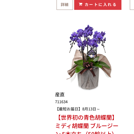
詳細
カートに入れる
産直
711634
【最短お届日】8月13日～
【世界初の青色胡蝶蘭】
ミディ胡蝶蘭 ブルージー
ン 5本立ち（50輪以上）