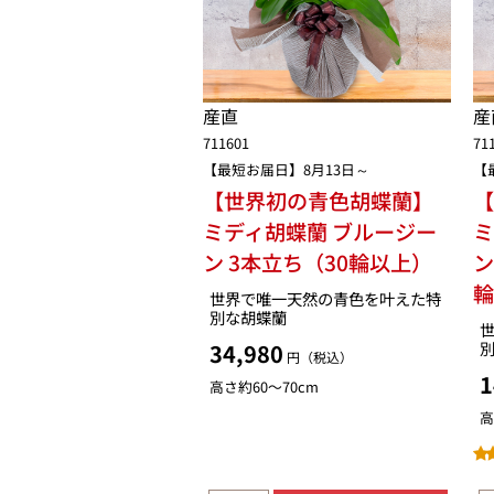
産直
産
711601
71
【最短お届日】8月13日～
【
【世界初の青色胡蝶蘭】
ミディ胡蝶蘭 ブルージー
ミ
ン 3本立ち（30輪以上）
ン
世界で唯一天然の青色を叶えた特
別な胡蝶蘭
34,980
円（税込）
1
高さ約60〜70cm
高