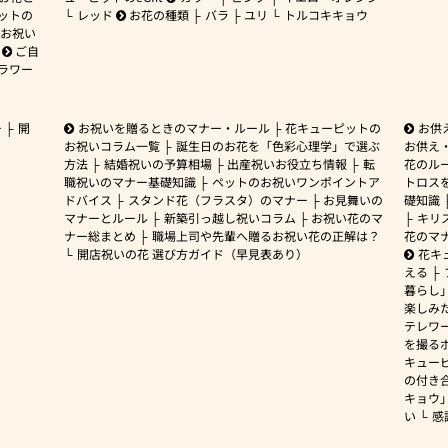
ットの
レッド
お花の種類
バラ
ユリ
トルコキキョウ
お祝い
ご自
ラワー
ー
開
お祝いを贈るときのマナー・ルール
花キューピットの
お供
お祝いコラム一覧
誕生日のお花を「色彩心理学」で選ぶ
お供え
方法
結婚祝いの予算相場
出産祝いお役立ち情報
転
花のルー
職祝いのマナー基礎知識
ペットのお祝いワンポイントア
トロス
ドバイス
スタンド花（フラスタ）のマナー
お見舞いの
礎知識
マナーとルール
新築引っ越し祝いコラム
お祝い花のマ
キリ
ナー総まとめ
職場上司や先輩へ贈るお祝い花の正解は？
花のマ
開店祝いの花 選び方ガイド（早見表あり）
花キ
える
暮らし
楽しみ
テレワ
を撮る
キュー
の付き
キョウ
い
感