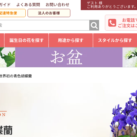
ゲスト 様
ガイド
よくある質問
お問い合わせ
ご利用ありがとうございます
配達特急便
法人のお客様
お電話
ご注文は
誕生日の花を探す
用途から探す
スタイルから探す
世界初の青色胡蝶蘭
蝶蘭