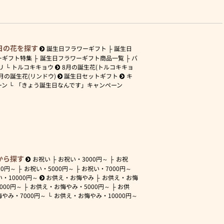
日の花を探す
誕生日フラワーギフト
誕生日
ーギフト特集
誕生日フラワーギフト商品一覧
バ
リ
トルコキキョウ
8月の誕生花(トルコキキョ
月の誕生花(リンドウ)
誕生日セットギフト
キ
ーン
「きょう誕生日なんです」キャンペーン
から探す
お祝い
お祝い・
3000円～
お祝
00円～
お祝い・
5000円～
お祝い・
7000円～
い・
10000円～
お供え・お悔やみ
お供え・お悔
3000円～
お供え・お悔やみ・
5000円～
お供
悔やみ・
7000円～
お供え・お悔やみ・
10000円～