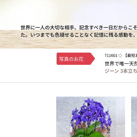
世界に一人の大切な相手、記念すべき一日だからこ
た。いつまでも色褪せることなく記憶に残る感動を
711601 ◇ 【
写真のお花
世界で唯一天
ジーン 3本立