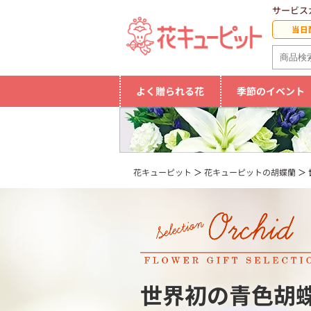
サービス
当日
よく贈られる花
季節のイベント
花キューピット
花キューピットの胡蝶蘭
世界初の青色胡