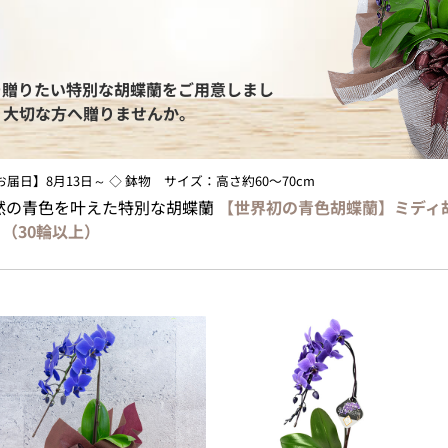
そ贈りたい特別な胡蝶蘭をご用意しまし
、大切な方へ贈りませんか。
最短お届日】8月13日～ ◇ 鉢物 サイズ：高さ約60〜70cm
然の青色を叶えた特別な胡蝶蘭
【世界初の青色胡蝶蘭】ミディ
ち（30輪以上）