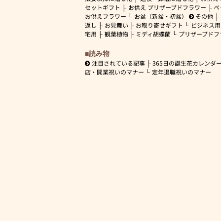
セットギフト
お供え プリザーブドフラワー
ペ
お供えフラワー
お盆（新盆・初盆）
その他
返し
お見舞い
お取り寄せギフト
ビジネス用
宅用
観葉植物
ミディ胡蝶蘭
プリザーブドフ
読み物
注目されている記事
365日の誕生花カレンダ
店・開業祝いのマナー
定年退職祝いのマナー