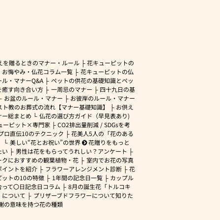
えを贈るときのマナー・ルール
花キューピットの
・お悔やみ・仏花コラム一覧
花キューピットの仏
ル・マナーQ&A
ペットの供花の基礎知識とペッ
を癒す向き合い方
一周忌のマナー
四十九日の基
お盆のルール・マナー
お彼岸のルール・マナー
スト教のお葬式の流れ【マナー基礎知識】
お供え
ナー総まとめ
仏花の選び方ガイド（早見表あり)
ューピット×専門家
CO2排出量削減 / SDGsを考
プロ直伝10のテクニック
花美人5人の「花のある
」
美しい“花とお祝い”の世界
花贈りをもっと
たい
男性は花をもらってうれしい？アンケート
ークにおすすめの観葉植物・花
室内でお花の写真
ポイントを紹介
フラワーアレンジメント診断
花
ピットの10の特徴
1年間の記念日一覧
カップル
合って〇日記念日コラム
8月の誕生花「トルコキ
」について
プリザーブドフラワーについて知りた
謝の意味を持つ花の種類