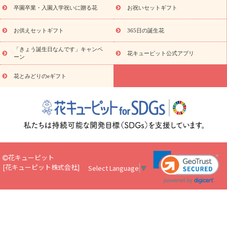
やみ
花とセットギフト
セミオーダー
プチギフト
卒園卒業・入園入学祝いに贈る花
お祝いセットギフト
（hanamore -ハナモア-）
花とみどりのeギフト
花キューピッ
トのeGfit
カラー
ピンク
イエローオレンジ
レッド
お花
お供えセットギフト
365日の誕生花
予算から探す
の種類
バラ
ユリ
トルコキキョウ
お祝
「きょう誕生日なんです」キャンペ
い
お祝い・
3000円～
お祝い・
4000円～
お祝い・
5000円～
花キューピット公式アプリ
ーン
お祝い・
7000円～
お祝い・
10000円～
お供え・お悔やみ
お供え・お悔やみ・
3000円～
お供え・お悔やみ・
5000円～
お
花とみどりのeギフト
読
供え・お悔やみ・
7000円～
お供え・お悔やみ・
10000円～
み物
注目されている記事
365日の誕生花カレンダー
開店・開業
祝いのマナー
定年退職祝いのマナー
お祝いを贈るときのマナ
ー・ルール
花キューピットのお祝いコラム一覧
誕生日のお花
を「色彩心理学」で選ぶ方法
結婚祝いの予算相場
出産祝いお
役立ち情報
転職祝いのマナー基礎知識
ペットのお祝いワンポ
花キューピット
イントアドバイス
スタンド花（フラスタ）のマナー
お見舞い
[
花キューピット株式会社
]
Select Language
▼
のマナーとルール
新築引っ越し祝いコラム
お祝い花のマナー
総まとめ
職場上司や先輩へ贈るお祝い花の正解は？
開店祝い
の花 選び方ガイド（早見表あり）
お供えを贈るときのマナー・ルール
花キューピットのお供え・
お悔やみ・仏花コラム一覧
花キューピットの仏花のルール・マナ
ーQ&A
ペットの供花の基礎知識とペットロスを癒す向き合い方