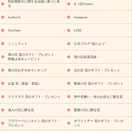
覧
キャンペーン
映画『ウォーターガーディアンズ』コラボキャ
特定商取引に関する法律に基づく表
X（旧Twitter）
示
誕生日の花
ンペーン
「きょう誕生日なんです」キャンペーン
を探す
誕生日フラワーギフト
誕生日フラワーギフト特集
facebook
Instagram
誕生日フラワーギフト商品一覧
バラ
ユリ
トルコキキョウ
8月の誕生花(トルコキキョウ)
9月の誕生花(リンドウ)
誕生日
YouTube
LINE
セットギフト
キャンペーン
「きょう誕生日なんです」キャン
用途から探す
ペーン
お祝いの花特集
当日配達特急便
お
ごっこランド
公式ブログ“花だより”
祝い商品一覧
お祝い
開店・開業祝い
新築・引っ越し祝い
退職祝い
結婚記念日
結婚祝い
出産祝い
退院祝い・快
母の日 花のギフト・プレゼント
母の日産直花鉢
特集は花キューピット
気祝い
還暦祝い・長寿祝い
プチギフト
ペットのお祝いフラ
ワー
お中元・暑中見舞い
敬老の日
お供え・お悔やみ
当
母の日おすすめランキング
父の日 花のギフト・プレゼント
日配達特急便 お供え
お供え・お悔やみ商品一覧
お供え・お悔
やみの花
四十九日法要以降に贈る花
通夜・葬儀に贈る花
お
お盆 花（新盆・初盆）
敬老の日 花のギフト・プレゼント
供え お花とセットギフト
お供え プリザーブドフラワー
ペット
のお供えフラワー
お盆（新盆・初盆）
その他
お祝い返し
お見舞い
お取り寄せギフト
ビジネス用
ご自宅用
観葉
クリスマス 花のギフト・プレゼント
喪中見舞い・冬のお供えに贈る花
スタイルから探
植物
ミディ胡蝶蘭
プリザーブドフラワー
す
成人の日に贈る花
愛妻の日に贈る花
アレンジメント
花束
スタンド花
お祝い
お供え・お
悔やみ
胡蝶蘭
胡蝶蘭・花鉢
ミディ胡蝶蘭・お祝い
ミデ
フラワーバレンタイン 花のギフト・
ホワイトデー 花のギフト・プレゼ
ィ胡蝶蘭・お供え
世界初の青色胡蝶蘭
観葉植物
観葉植物
プレゼント
ント
産直多肉植物
プリザーブドフラワー
お祝い
お供え・お悔