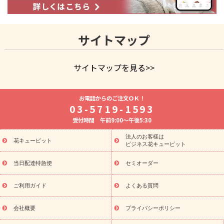
サイトマップ
サイトマップを見る>>
よく贈られる花
お祝いの花特集
誕生日フラワーギフト特
お電話からのご注文ＯＫ！
集
8月の誕生花(トルコキキョウ)
開店・開業祝い
退職祝い
03-5719-1593
結婚記念日
お供え・お悔やみ
お供え・お悔やみの花
四
受付時間 午前9:00～午後5:30
十九日法要以降に贈る花
通夜・葬儀に贈る花
胡蝶蘭・花鉢
プリザーブドフラワー
季節のイベント
ひまわり ギフト・プレ
法人のお客様は
季節のイベント
花キューピット
ゼント特集
お盆 花（新盆・初盆）
お盆 花
ビジネス花キューピット
（新盆・初盆）
お盆 花（新盆・初盆）
お盆・お供え 花とセッ
トギフト
お盆・お供え プリザーブドフラワー
ひまわり ギフ
当日配達特急便
セミオーダー
ト・プレゼント特集
夏の花贈り・お中元・暑中見舞い 花のギフト
特集
敬老の日におくる花ギフト・プレゼント特集
敬老の日に
ご利用ガイド
よくある質問
おくる花ギフト・プレゼント特集
敬老の日 花のおすすめランキ
ング
敬老の日 花鉢植えのギフト・プレゼント特集
敬老の日 花
会社概要
プライバシーポリシー
とセットギフト・プレゼント特集
敬老の日の花 全てのギフト一