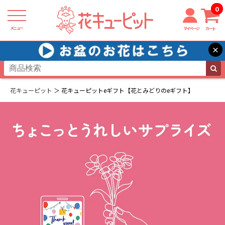
0
メニュー
マイページ
カート
×
花キューピット
花キューピットeギフト【花とみどりのeギフト】