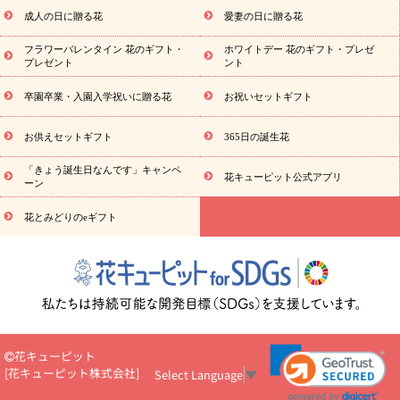
スタンド花
お祝い
お供え・お悔やみ
胡蝶蘭
胡蝶蘭・花鉢
ミディ胡蝶蘭・お祝い
ミディ胡蝶蘭・お供え
世界初の青色胡
成人の日に贈る花
愛妻の日に贈る花
蝶蘭
観葉植物
観葉植物
産直多肉植物
プリザーブドフラ
フラワーバレンタイン 花のギフト・
ホワイトデー 花のギフト・プレゼ
ワー
お祝い
お供え・お悔やみ
花とセットギフト
セミオー
プレゼント
ント
ダー
プチギフト（hanamore -ハナモア-）
花とみどりのeギフト
花キューピットのeGfit
カラー
ピンク
イエローオレンジ
卒園卒業・入園入学祝いに贈る花
お祝いセットギフト
予算
レッド
お花の種類
バラ
ユリ
トルコキキョウ
から探す
お祝い
お祝い・
3000円～
お祝い・
4000円～
お祝
お供えセットギフト
365日の誕生花
い・
5000円～
お祝い・
7000円～
お祝い・
10000円～
お供え・お
「きょう誕生日なんです」キャンペ
悔やみ
お供え・お悔やみ・
3000円～
お供え・お悔やみ・
5000円～
花キューピット公式アプリ
ーン
読
お供え・お悔やみ・
7000円～
お供え・お悔やみ・
10000円～
み物
花とみどりのeギフト
注目されている記事
365日の誕生花カレンダー
開店・開業祝
いのマナー
定年退職祝いのマナー
お祝いを贈るときのマナー・
ルール
花キューピットのお祝いコラム一覧
誕生日のお花を「色
彩心理学」で選ぶ方法
結婚祝いの予算相場
出産祝いお役立ち情
報
転職祝いのマナー基礎知識
ペットのお祝いワンポイントア
ドバイス
スタンド花（フラスタ）のマナー
お見舞いのマナーと
ルール
新築引っ越し祝いコラム
お祝い花のマナー総まとめ
花キューピット
職場上司や先輩へ贈るお祝い花の正解は？
開店祝いの花 選び方ガ
[
花キューピット株式会社
]
Select Language
▼
イド（早見表あり）