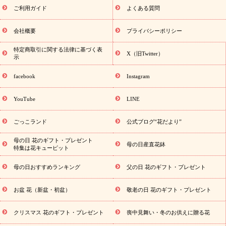
おくる花ギフト・プレゼント特集
敬老の日におくる花ギフト・プレ
ご利用ガイド
よくある質問
ゼント特集
敬老の日 花のおすすめランキング
敬老の日 花鉢植
えのギフト・プレゼント特集
敬老の日 花とセットギフト・プレゼ
会社概要
プライバシーポリシー
ント特集
敬老の日の花 全てのギフト一覧
キャンペーン
「き
誕生日の花を探す
特定商取引に関する法律に基づく表
ょう誕生日なんです」キャンペーン
誕生日
X（旧Twitter）
示
フラワーギフト
誕生日フラワーギフト特集
誕生日フラワーギ
フト商品一覧
バラ
ユリ
トルコキキョウ
8月の誕生花(ト
facebook
Instagram
ルコキキョウ)
9月の誕生花(リンドウ)
誕生日セットギフト
用途から
キャンペーン
「きょう誕生日なんです」キャンペーン
YouTube
LINE
探す
お祝いの花特集
当日配達特急便
お祝い商品一覧
お
祝い
開店・開業祝い
新築・引っ越し祝い
退職祝い
結婚記
ごっこランド
公式ブログ“花だより”
念日
結婚祝い
出産祝い
退院祝い・快気祝い
還暦祝い・長
寿祝い
プチギフト
ペットのお祝いフラワー
お中元・暑中見
母の日 花のギフト・プレゼント
母の日産直花鉢
特集は花キューピット
舞い
敬老の日
お供え・お悔やみ
当日配達特急便 お供え
お供え・お悔やみ商品一覧
お供え・お悔やみの花
四十九日法要
母の日おすすめランキング
父の日 花のギフト・プレゼント
以降に贈る花
通夜・葬儀に贈る花
お供え お花とセットギフト
お供え プリザーブドフラワー
ペットのお供えフラワー
お盆
お盆 花（新盆・初盆）
敬老の日 花のギフト・プレゼント
（新盆・初盆）
その他
お祝い返し
お見舞い
お取り寄せギフ
ト
ビジネス用
ご自宅用
観葉植物
ミディ胡蝶蘭
プリザ
スタイルから探す
クリスマス 花のギフト・プレゼント
喪中見舞い・冬のお供えに贈る花
ーブドフラワー
アレンジメント
花束