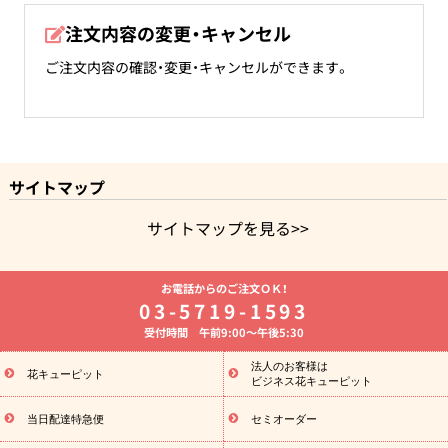
注文内容の変更・キャンセル
ご注文内容の確認・変更・キャンセルができます。
サイトマップ
サイトマップを見る>>
よく贈られる花
お祝いの花特集
誕生日フラワーギフト特
お電話からのご注文ＯＫ！
集
8月の誕生花(トルコキキョウ)
開店・開業祝い
退職祝い
03-5719-1593
結婚記念日
お供え・お悔やみ
お供え・お悔やみの花
四十
受付時間 午前9:00～午後5:30
九日法要以降に贈る花
通夜・葬儀に贈る花
胡蝶蘭・花鉢
プリ
ザーブドフラワー
季節のイベント
ひまわり ギフト・プレゼント
法人のお客様は
季節のイベント
花キューピット
特集
お盆 花（新盆・初盆）
お盆 花（新盆・初
ビジネス花キューピット
盆）
お盆 花（新盆・初盆）
お盆・お供え 花とセットギフト
お
盆・お供え プリザーブドフラワー
ひまわり ギフト・プレゼント特
当日配達特急便
セミオーダー
集
夏の花贈り・お中元・暑中見舞い 花のギフト特集
敬老の日に