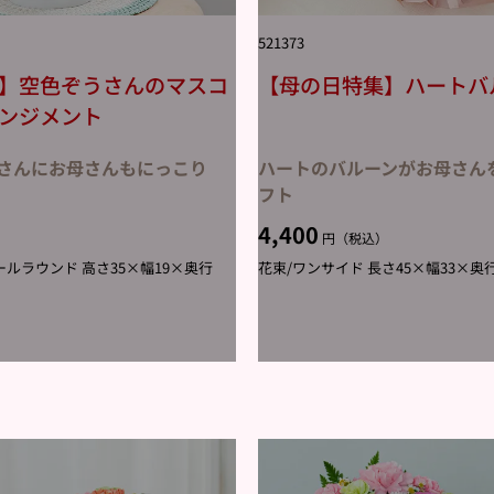
521373
】空色ぞうさんのマスコ
【母の日特集】ハートバ
ンジメント
さんにお母さんもにっこり
ハートのバルーンがお母さん
フト
4,400
）
円（税込）
ルラウンド 高さ35×幅19×奥行
花束/ワンサイド 長さ45×幅33×奥行