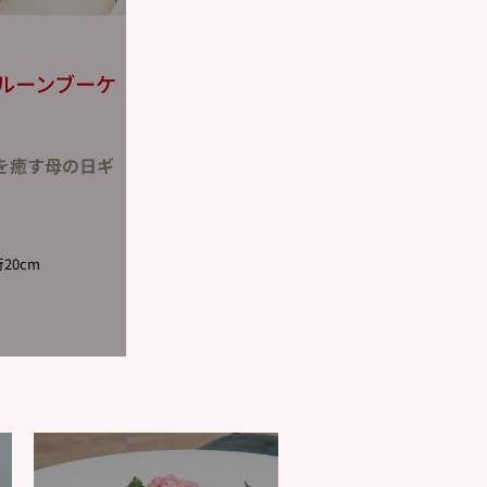
ルーンブーケ
を癒す母の日ギ
20cm