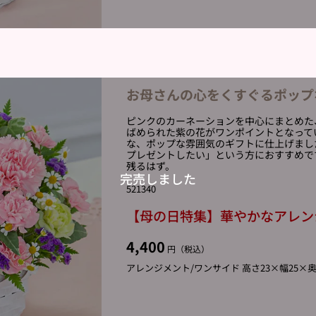
お母さんの心をくすぐるポップ
ピンクのカーネーションを中心にまとめた
ばめられた紫の花がワンポイントとなって
な、ポップな雰囲気のギフトに仕上げまし
プレゼントしたい」という方におすすめで
残るはず。
521340
【母の日特集】華やかなアレン
4,400
円（税込）
アレンジメント/ワンサイド 高さ23×幅25×奥