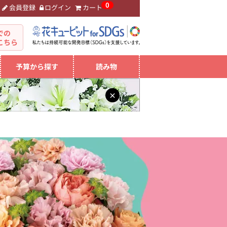
0
会員登録
ログイン
カート
。
での
こちら
予算から探す
読み物
×