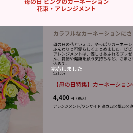
母の日 ピンクのカーネーション
花束・アレンジメント
カラフルなカーネーションにさ
母の日の花といえば、やっぱりカーネーシ
ふんわりと可愛らしくまとめました。ビビ
アレンジメントは、優しさあふれるプレゼ
ん、愛情や健康を願う気持ちなど、さまざ
込めて。
521357
【母の日特集】カーネーション
4,400
円（税込）
アレンジメント/ワンサイド 高さ23×幅25×奥