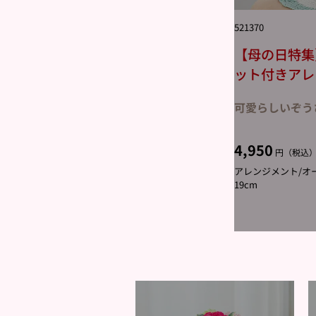
521370
【母の日特集
ット付きアレ
可愛らしいぞう
4,950
円（税込
アレンジメント/オー
19cm