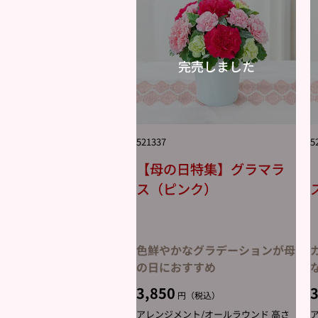
521337
5
【母の日特集】グラマラ
ス（ピンク）
色鮮やかなグラデーションが母
の日におすすめ
3,850
3
円（税込）
アレンジメント/オールラウンド 高さ