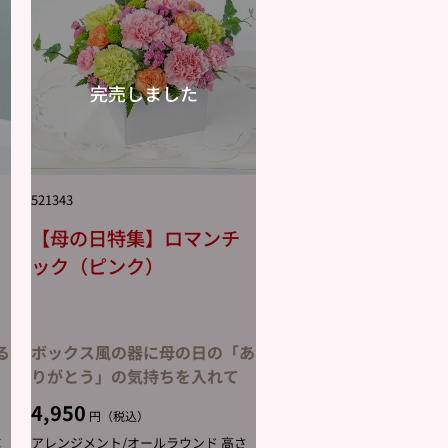
521343
【母の日特集】ロマンチ
ック（ピンク）
る
ボックス風の器に母の日の「あ
りがとう」の気持ちを入れて
4,950
円（税込）
×
アレンジメント/オールラウンド 高さ