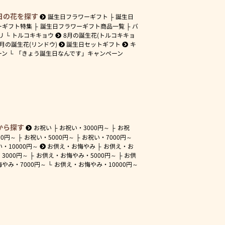
日の花を探す
誕生日フラワーギフト
誕生日
ーギフト特集
誕生日フラワーギフト商品一覧
バ
リ
トルコキキョウ
8月の誕生花(トルコキキョ
9月の誕生花(リンドウ)
誕生日セットギフト
キ
ーン
「きょう誕生日なんです」キャンペーン
から探す
お祝い
お祝い・
3000円～
お祝
00円～
お祝い・
5000円～
お祝い・
7000円～
い・
10000円～
お供え・お悔やみ
お供え・お
・
3000円～
お供え・お悔やみ・
5000円～
お供
悔やみ・
7000円～
お供え・お悔やみ・
10000円～