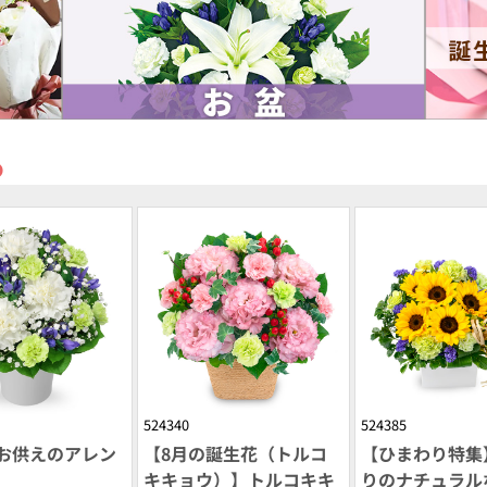
め
524340
524385
お供えのアレン
【8月の誕生花（トルコ
【ひまわり特集
キキョウ）】トルコキキ
りのナチュラル