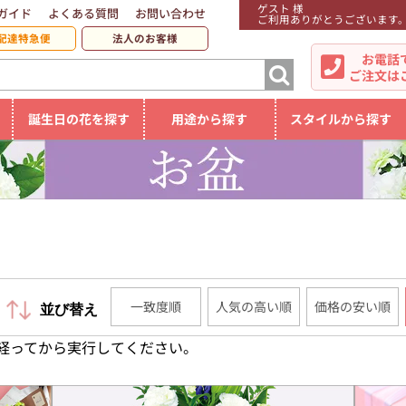
ゲスト 様
ガイド
よくある質問
お問い合わせ
ご利用ありがとうございます
配達特急便
法人のお客様
お電話
ご注文は
誕生日の花を探す
用途から探す
スタイルから探す
一致度順
人気の高い順
価格の安い順
並び替え
経ってから実行してください。