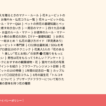
えを贈るときのマナー・ルール
花キューピットの
・お悔やみ・仏花コラム一覧
花キューピットの仏
ル・マナーQ&A
ペットの供花の基礎知識とペッ
を癒す向き合い方
一周忌のマナー
四十九日の基
お盆のルール・マナー
お彼岸のルール・マナー
スト教のお葬式の流れ【マナー基礎知識】
お供え
ナー総まとめ
仏花の選び方ガイド（早見表あり)
ューピット×専門家
CO2排出量削減 / SDGsを考
プロ直伝10のテクニック
花美人5人の「花のある
」
美しい“花とお祝い”の世界
花贈りをもっと
たい
男性は花をもらってうれしい？アンケート
ークにおすすめの観葉植物・花
室内でお花の写真
ポイントを紹介
フラワーアレンジメント診断
花
ピットの10の特徴
1年間の記念日一覧
カップル
合って〇日記念日コラム
8月の誕生花「トルコキ
」について
プリザーブドフラワーについて知りた
謝の意味を持つ花の種類
ライバシーポリシー