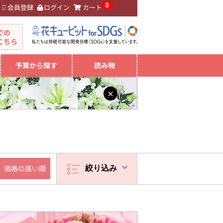
0
会員登録
ログイン
カート
。
での
こちら
予算から探す
読み物
×
価格の高い順
絞り込み