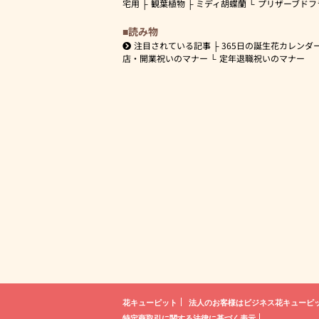
宅用
観葉植物
ミディ胡蝶蘭
プリザーブドフ
読み物
注目されている記事
365日の誕生花カレンダ
店・開業祝いのマナー
定年退職祝いのマナー
花キューピット
法人のお客様は
ビジネス花キューピ
特定商取引に関する法律に基づく表示