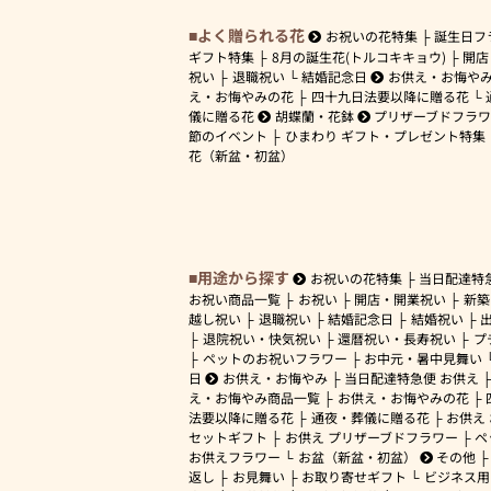
よく贈られる花
お祝いの花特集
誕生日フ
ギフト特集
8月の誕生花(トルコキキョウ)
開店
祝い
退職祝い
結婚記念日
お供え・お悔や
え・お悔やみの花
四十九日法要以降に贈る花
儀に贈る花
胡蝶蘭・花鉢
プリザーブドフラ
節のイベント
ひまわり ギフト・プレゼント特集
花（新盆・初盆）
用途から探す
お祝いの花特集
当日配達特
お祝い商品一覧
お祝い
開店・開業祝い
新築
越し祝い
退職祝い
結婚記念日
結婚祝い
退院祝い・快気祝い
還暦祝い・長寿祝い
プ
ペットのお祝いフラワー
お中元・暑中見舞い
日
お供え・お悔やみ
当日配達特急便 お供え
え・お悔やみ商品一覧
お供え・お悔やみの花
法要以降に贈る花
通夜・葬儀に贈る花
お供え
セットギフト
お供え プリザーブドフラワー
ペ
お供えフラワー
お盆（新盆・初盆）
その他
返し
お見舞い
お取り寄せギフト
ビジネス用