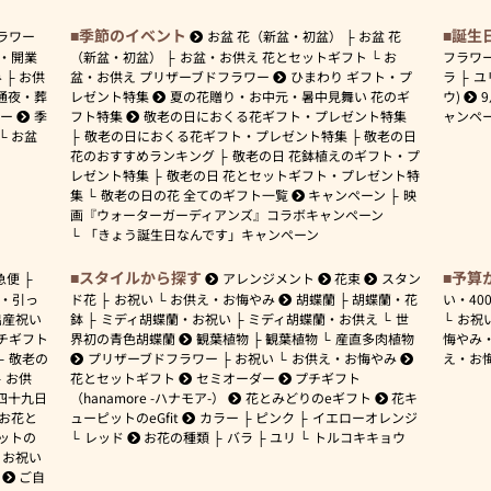
季節のイベント
誕生
ラワー
お盆 花（新盆・初盆）
お盆 花
・開業
（新盆・初盆）
お盆・お供え 花とセットギフト
お
フラワ
み
お供
盆・お供え プリザーブドフラワー
ひまわり ギフト・プ
ラ
ユ
通夜・葬
レゼント特集
夏の花贈り・お中元・暑中見舞い 花のギ
ウ)
ワー
季
フト特集
敬老の日におくる花ギフト・プレゼント特集
ャンペ
お盆
敬老の日におくる花ギフト・プレゼント特集
敬老の日
花のおすすめランキング
敬老の日 花鉢植えのギフト・プ
レゼント特集
敬老の日 花とセットギフト・プレゼント特
集
敬老の日の花 全てのギフト一覧
キャンペーン
映
画『ウォーターガーディアンズ』コラボキャンペーン
「きょう誕生日なんです」キャンペーン
スタイルから探す
予算
急便
アレンジメント
花束
スタン
・引っ
ド花
お祝い
お供え・お悔やみ
胡蝶蘭
胡蝶蘭・花
い・
40
出産祝い
鉢
ミディ胡蝶蘭・お祝い
ミディ胡蝶蘭・お供え
世
お祝
チギフト
界初の青色胡蝶蘭
観葉植物
観葉植物
産直多肉植物
悔やみ
敬老の
プリザーブドフラワー
お祝い
お供え・お悔やみ
え・お
お供
花とセットギフト
セミオーダー
プチギフト
四十九日
（hanamore -ハナモア-）
花とみどりのeギフト
花キ
 お花と
ューピットのeGfit
カラー
ピンク
イエローオレンジ
ットの
レッド
お花の種類
バラ
ユリ
トルコキキョウ
お祝い
ご自