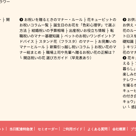
ラワー
ー
開
お祝いを贈るときのマナー・ルール
花キューピットの
お供
お祝いコラム一覧
誕生日のお花を「色彩心理学」で選ぶ
お供え
方法
結婚祝いの予算相場
出産祝いお役立ち情報
転
花のルー
職祝いのマナー基礎知識
ペットのお祝いワンポイントア
トロス
ドバイス
スタンド花（フラスタ）のマナー
お見舞いの
礎知識
マナーとルール
新築引っ越し祝いコラム
お祝い花のマ
キリ
ナー総まとめ
職場上司や先輩へ贈るお祝い花の正解は？
花のマ
開店祝いの花 選び方ガイド（早見表あり）
花キ
える
暮らし
楽しみ
テレワ
を撮る
キュー
の付き
キョウ
い
感
ット
当日配達特急便
セミオーダー
ご利用ガイド
よくある質問
会社概要
プ