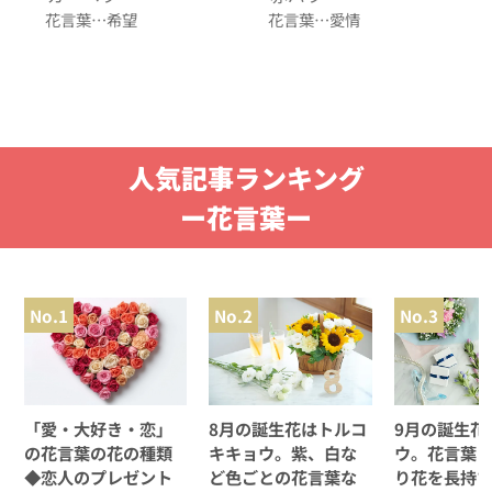
花言葉…希望
花言葉…愛情
人気記事ランキング
ー花言葉ー
No.1
No.2
No.3
「愛・大好き・恋」
8月の誕生花はトルコ
9月の誕生花
の花言葉の花の種類
キキョウ。紫、白な
ウ。花言葉
◆恋人のプレゼント
ど色ごとの花言葉な
り花を長持