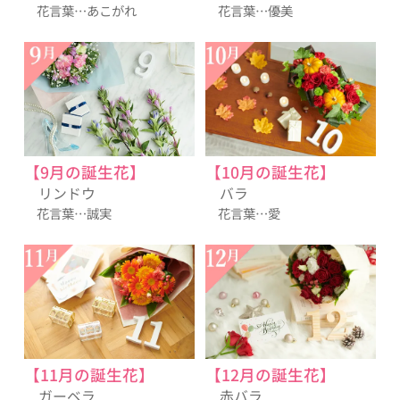
花言葉…あこがれ
花言葉…優美
【9月の誕生花】
【10月の誕生花】
リンドウ
バラ
花言葉…誠実
花言葉…愛
【11月の誕生花】
【12月の誕生花】
ガーベラ
赤バラ