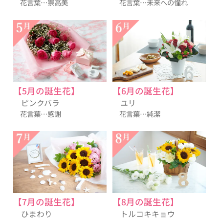
花言葉…崇高美
花言葉…未来への憧れ
【5月の誕生花】
【6月の誕生花】
ピンクバラ
ユリ
花言葉…感謝
花言葉…純潔
【7月の誕生花】
【8月の誕生花】
ひまわり
トルコキキョウ