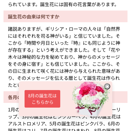
られています。誕生花には固有の花言葉があります。
誕生花の由来は何ですか
諸説ありますが、ギリシア・ローマの人々は「自然界
にはそれぞれを司る神がいる」と信じていました。そ
こから「時間や月日といった『時』にも同じように神
が存在する」という考えができました。そして「花や
木々は神秘的な力を秘めており、神からのメッセージ
をその身に宿す」とも信じていました。ここから、そ
の日に生まれて咲く花には神から与えられた意味があ
り、そのメッセージを伝える暦として誕生花は作られ
たといわれています。
8月の誕生花は
各月の誕生花が知りたいです
こちらから
1月の誕生花はスイートピー、2月の誕生花はチューリ
ップ、3月の誕生花はピンクガーベラ、4月の誕生花は
アルストロメリア、5月の誕生花はピンクバラ、6月の
誕生花はユリ、7月の誕生花はひまわり、8月の誕生花