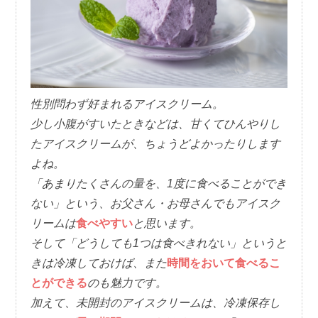
性別問わず好まれるアイスクリーム。
少し小腹がすいたときなどは、甘くてひんやりし
たアイスクリームが、ちょうどよかったりします
よね。
「あまりたくさんの量を、1度に食べることができ
ない」という、お父さん・お母さんでもアイスク
リームは
食べやすい
と思います。
そして「どうしても1つは食べきれない」というと
きは冷凍しておけば、また
時間をおいて食べるこ
とができる
のも魅力です。
加えて、未開封のアイスクリームは、冷凍保存し