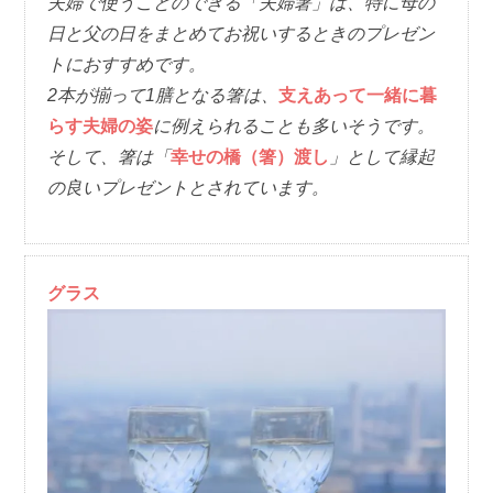
夫婦で使うことのできる「夫婦箸」は、特に母の
日と父の日をまとめてお祝いするときのプレゼン
トにおすすめです。
2本が揃って1膳となる箸は、
支えあって一緒に暮
らす夫婦の姿
に例えられることも多いそうです。
そして、箸は「
幸せの橋（箸）渡し
」として縁起
の良いプレゼントとされています。
グラス