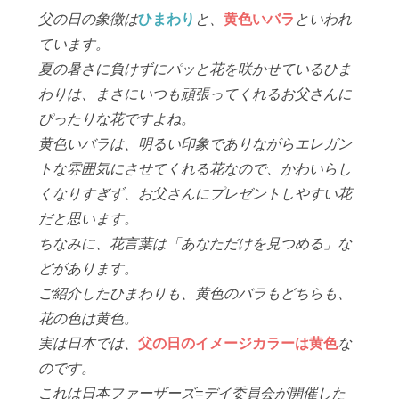
父の日の象徴は
ひまわり
と、
黄色いバラ
といわれ
ています。
夏の暑さに負けずにパッと花を咲かせているひま
わりは、まさにいつも頑張ってくれるお父さんに
ぴったりな花ですよね。
黄色いバラは、明るい印象でありながらエレガン
トな雰囲気にさせてくれる花なので、かわいらし
くなりすぎず、お父さんにプレゼントしやすい花
だと思います。
ちなみに、花言葉は「あなただけを見つめる」な
どがあります。
ご紹介したひまわりも、黄色のバラもどちらも、
花の色は黄色。
実は日本では、
父の日のイメージカラーは黄色
な
のです。
これは日本ファーザーズ=デイ委員会が開催した