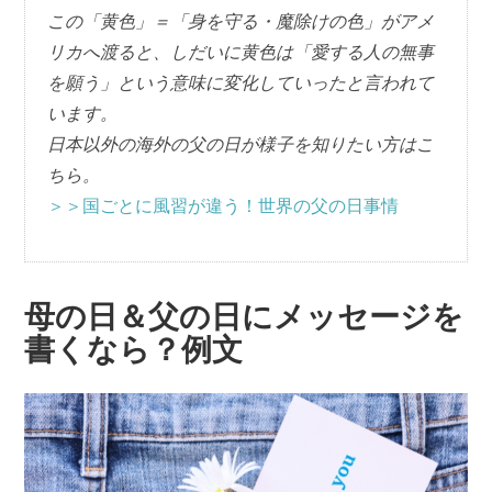
この「黄色」＝「身を守る・魔除けの色」がアメ
リカへ渡ると、しだいに黄色は「愛する人の無事
を願う」という意味に変化していったと言われて
います。
日本以外の海外の父の日が様子を知りたい方はこ
ちら。
＞＞国ごとに風習が違う！世界の父の日事情
母の日＆父の日にメッセージを
書くなら？例文