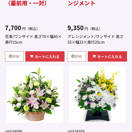
（墓前用・一対）
ンジメント
7,700
9,350
円（税込）
円（税込）
花束/ワンサイド 長さ70×幅45×
アレンジメント/ワンサイド 高さ
奥行15cm
55×幅33×奥行25cm
詳細
詳細
カートに入れる
カートに入れる
ob524098
ob524358