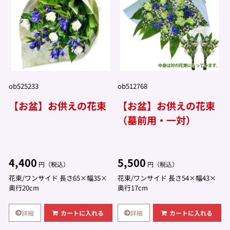
ob525233
ob512768
【お盆】お供えの花束
【お盆】お供えの花束
（墓前用・一対）
4,400
5,500
円（税込）
円（税込）
花束/ワンサイド 長さ65×幅35×
花束/ワンサイド 長さ54×幅43×
奥行20cm
奥行17cm
詳細
詳細
カートに入れる
カートに入れる