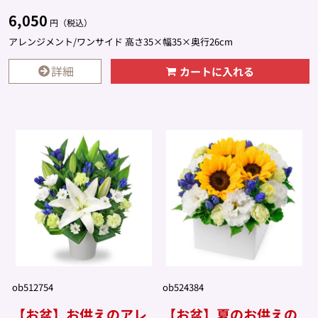
6,050
円（税込）
アレンジメント/ワンサイド 高さ35×幅35×奥行26cm
詳細
カートに入れる
ob512754
ob524384
【お盆】お供えのアレ
【お盆】夏のお供えの