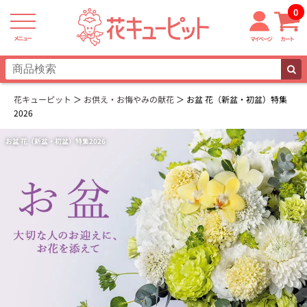
0
メニュー
マイページ
カート
花キューピット
お供え・お悔やみの献花
お盆 花（新盆・初盆）特集
2026
お盆 花（新盆・初盆）特集2026