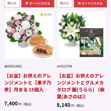
詳細
詳細
カートに入れる
カートに入れる
ab20512602
srn512754
【お盆】お供えのアレ
【お盆】お供えのアレ
ンジメントと【果子乃
ンジメントとグルメカ
季】月まる 15個入
タログ 麗(うらら) 〔麻
葉(あさのは)〕
7,400
8,140
円（税込）
円（税込）