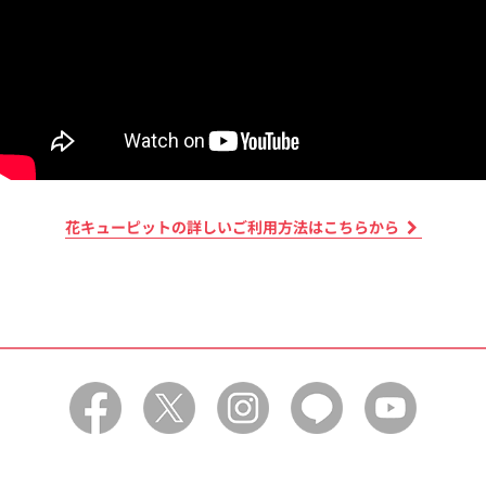
賞品の内容は変更となる場合がございます。あらかじめご
了承ください。
当サイトの利用によるいかなるトラブル・損害（直接、間
接の損害別を問わず）が発生したとしても花キューピット
（株）は一切の責任を負いかねます。あらかじめご了承く
ださい。
本キャンペーンにApple社は一切関与していません。
花キューピットの詳しいご利用方法はこちらから