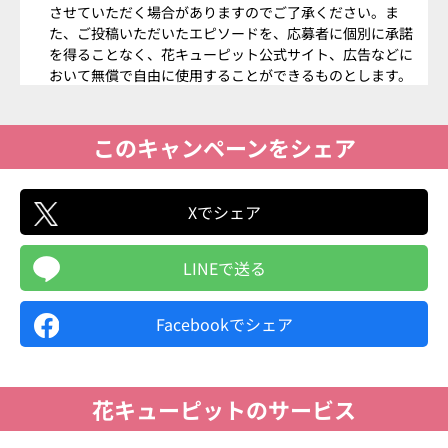
させていただく場合がありますのでご了承ください。ま
た、ご投稿いただいたエピソードを、応募者に個別に承諾
を得ることなく、花キューピット公式サイト、広告などに
おいて無償で自由に使用することができるものとします。
その際、いただいたエピソードをその主旨を変えない限り
で一部編集する場合がございます。
このキャンペーンをシェア
当選発表
厳正な抽選の上、当選者を決定いたします。当選された方の
Xでシェア
みに花キューピット公式アカウント「@i8791」よりX（旧
Twitter）のDM（ダイレクトメッセージ）にて当選通知をお
送りいたします。
LINEで送る
なお、X（旧Twitter）のDM（ダイレクトメッセージ）によ
るご連絡は弊社からの送信専用となっております。誠に恐れ
Facebookでシェア
入りますがご返信はお受けできませんのであらかじめご了承
ください。
DM（ダイレクトメッセージ）を受信できる設定にされてい
ない場合、当選通知をお送りすることができませんのでご注
花キューピットのサービス
意ください。
当選後、期間内に応募フォームの記載をいただけない場合に