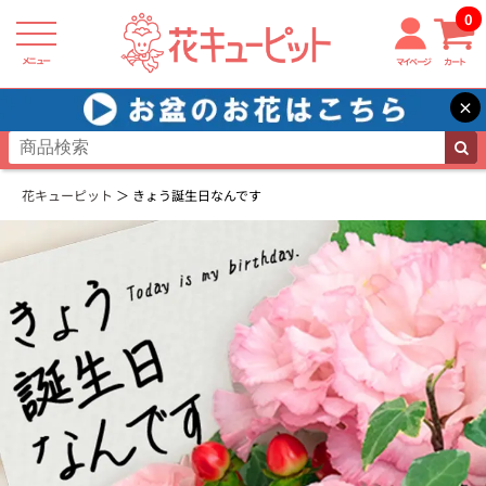
0
メニュー
マイページ
カート
×
花キューピット
きょう誕生日なんです