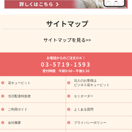
サイトマップ
サイトマップを見る>>
よく贈られる花
お祝いの花特集
誕生日フラワーギフト特集
お電話からのご注文ＯＫ！
8月の誕生花(トルコキキョウ)
開店・開業祝い
退職祝い
結
03-5719-1593
婚記念日
お供え・お悔やみ
お供え・お悔やみの花
四十九日
受付時間 午前9:00～午後5:30
法要以降に贈る花
通夜・葬儀に贈る花
胡蝶蘭・花鉢
プリザ
ーブドフラワー
季節のイベント
ひまわり ギフト・プレゼント
法人のお客様は
季節のイベント
花キューピット
特集
お盆 花（新盆・初盆）
お盆 花（新
ビジネス花キューピット
盆・初盆）
お盆 花（新盆・初盆）
お盆・お供え 花とセットギ
フト
お盆・お供え プリザーブドフラワー
ひまわり ギフト・プ
当日配達特急便
セミオーダー
レゼント特集
夏の花贈り・お中元・暑中見舞い 花のギフト特集
敬老の日におくる花ギフト・プレゼント特集
敬老の日におくる
ご利用ガイド
よくある質問
花ギフト・プレゼント特集
敬老の日 花のおすすめランキング
敬
老の日 花鉢植えのギフト・プレゼント特集
敬老の日 花とセットギ
会社概要
プライバシーポリシー
フト・プレゼント特集
敬老の日の花 全てのギフト一覧
キャン