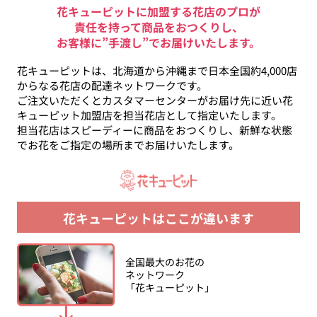
は、当選を無効とさせていただきます。
花キューピットに加盟する花店のプロが
本キャンペーンの当選権利を、他の人に譲渡することはでき
責任を持って商品をおつくりし、
ません。
お客様に”手渡し”でお届けいたします。
運営事務局について
花キューピットは、北海道から沖縄まで日本全国約4,000店
からなる花店の配達ネットワークです。
本キャンペーンは、花キューピット(株)が主催し、キャンペ
ご注文いただくとカスタマーセンターがお届け先に近い花
ーン事務局（以下、事務局）が運営しております。 なお、
キューピット加盟店を担当花店として指定いたします。
適正な運用を行う為に事務局が必要と判断した場合に限り、
担当花店はスピーディーに商品をおつくりし、新鮮な状態
本キャンペーンの応募条件変更・中止等、あらゆる対応をと
でお花をご指定の場所までお届けいたします。
ることができるものとさせていただきます。あらかじめご了
承ください。詳しくはその他の注意事項をご確認ください。
個人情報の取扱いについて
花キューピットはここが違います
お客様から頂いた個人情報は、本キャンペーンの商品発送の
みに使用し、本件に関する諸連絡の目的以外に利用すること
はありません。お客様の個人情報をお客様の同意なしに第三
全国最大のお花の
者に開示・提供することはありません。
ネットワーク
「花キューピット」
頂いた個人情報は、
個人情報保護方針
に基づき安全かつ適切
に管理致しますので、ご同意いただける場合のみご応募くだ