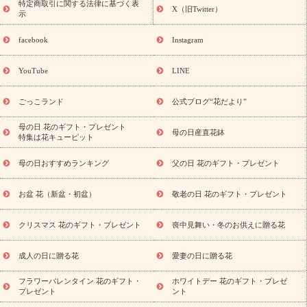
ペーン
映画『ウォーターガーディアンズ』コラボキャンペーン
特定商取引に関する法律に基づく表
X（旧Twitter）
示
誕生日の花を探す
「きょう誕生日なんです」キャンペーン
誕生日フラワーギフト
誕生日フラワーギフト特集
誕生日フラワ
facebook
Instagram
ーギフト商品一覧
バラ
ユリ
トルコキキョウ
8月の誕生花
(トルコキキョウ)
9月の誕生花(リンドウ)
誕生日セットギフト
YouTube
LINE
用途か
キャンペーン
「きょう誕生日なんです」キャンペーン
ら探す
お祝いの花特集
当日配達特急便
お祝い商品一覧
お
ごっこランド
公式ブログ“花だより”
祝い
開店・開業祝い
新築・引っ越し祝い
退職祝い
結婚記
念日
結婚祝い
出産祝い
退院祝い・快気祝い
還暦祝い・長
母の日 花のギフト・プレゼント
母の日産直花鉢
特集は花キューピット
寿祝い
プチギフト
ペットのお祝いフラワー
お中元・暑中見
舞い
敬老の日
お供え・お悔やみ
当日配達特急便 お供え
お
母の日おすすめランキング
父の日 花のギフト・プレゼント
供え・お悔やみ商品一覧
お供え・お悔やみの花
四十九日法要以
降に贈る花
通夜・葬儀に贈る花
お供え お花とセットギフト
お盆 花（新盆・初盆）
敬老の日 花のギフト・プレゼント
お供え プリザーブドフラワー
ペットのお供えフラワー
お盆（新
盆・初盆）
その他
お祝い返し
お見舞い
お取り寄せギフト
ビジネス用
ご自宅用
観葉植物
ミディ胡蝶蘭
プリザーブ
クリスマス 花のギフト・プレゼント
喪中見舞い・冬のお供えに贈る花
スタイルから探す
ドフラワー
アレンジメント
花束
スタ
ンド花
お祝い
お供え・お悔やみ
胡蝶蘭
胡蝶蘭・花鉢
ミ
成人の日に贈る花
愛妻の日に贈る花
ディ胡蝶蘭・お祝い
ミディ胡蝶蘭・お供え
世界初の青色胡蝶蘭
フラワーバレンタイン 花のギフト・
ホワイトデー 花のギフト・プレゼ
観葉植物
観葉植物
産直多肉植物
プリザーブドフラワー
プレゼント
ント
お祝い
お供え・お悔やみ
花とセットギフト
セミオーダー