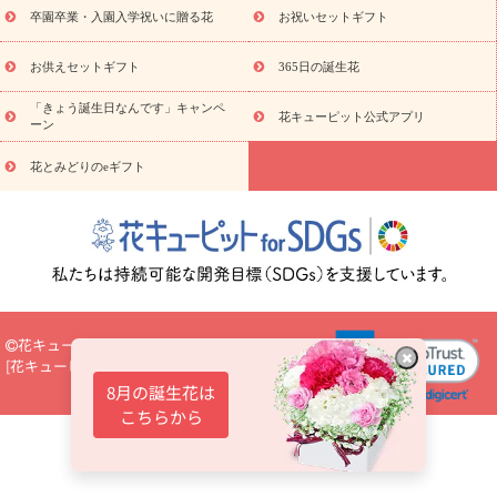
プチギフト（hanamore -ハナモア-）
花とみどりのeギフト
花
卒園卒業・入園入学祝いに贈る花
お祝いセットギフト
キューピットのeGfit
カラー
ピンク
イエローオレンジ
レッ
予算から探す
ド
お花の種類
バラ
ユリ
トルコキキョウ
お供えセットギフト
365日の誕生花
お祝い
お祝い・
3000円～
お祝い・
4000円～
お祝い・
5000円～
お祝い・
7000円～
お祝い・
10000円～
お供え・お
「きょう誕生日なんです」キャンペ
花キューピット公式アプリ
ーン
悔やみ
お供え・お悔やみ・
3000円～
お供え・お悔やみ・
5000
円～
お供え・お悔やみ・
7000円～
お供え・お悔やみ・
10000
花とみどりのeギフト
読み物
円～
注目されている記事
365日の誕生花カレンダー
開店・開業祝
いのマナー
定年退職祝いのマナー
お祝いを贈るときのマナー・
ルール
花キューピットのお祝いコラム一覧
誕生日のお花を「色
彩心理学」で選ぶ方法
結婚祝いの予算相場
出産祝いお役立ち情
報
転職祝いのマナー基礎知識
ペットのお祝いワンポイントアド
バイス
スタンド花（フラスタ）のマナー
お見舞いのマナーとル
花キューピット
ール
新築引っ越し祝いコラム
お祝い花のマナー総まとめ
職
[
花キューピット株式会社
]
Select Language
▼
場上司や先輩へ贈るお祝い花の正解は？
開店祝いの花 選び方ガイ
8月の誕生花は
ド（早見表あり）
こちらから
お供えを贈るときのマナー・ルール
花キューピットのお供え・
お悔やみ・仏花コラム一覧
花キューピットの仏花のルール・マナ
ーQ&A
ペットの供花の基礎知識とペットロスを癒す向き合い方
一周忌のマナー
四十九日の基礎知識
お盆のルール・マナー