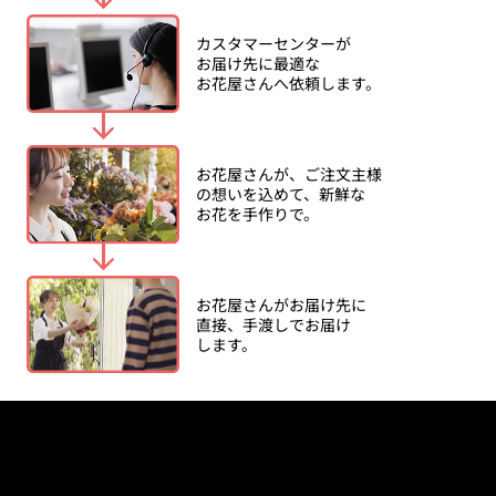
さい。
カスタマーセンターが
その他の注意事項
お届け先に最適な
お花屋さんへ依頼します。
本キャンペーンについては下記をお読みいただき、ご同意
いただける場合のみご応募ください。
本キャンペーンに応募していただくにあたり、応募者はキ
ャンペーンの運用について事務局の運用方法に従うものと
お花屋さんが、ご注文主様
し、一切異議申立てを行わないものとします。
の想いを込めて、新鮮な
同一アカウントで複数の方のご応募はできません。あらか
お花を手作りで。
じめご了承ください。
本キャンペーンについての連絡及び賞品発送に関して、事
務局からご連絡をさせていただく場合がございます。
お花屋さんがお届け先に
本キャンペーンサイトの利用・利用停止、もしくは不能に
直接、手渡しでお届け
よる損害については事務局は一切責任を負いかねます。
します。
（各種Webサービスのサーバダウン等も含む）
本キャンペーンはPC・スマートフォンからのご応募とな
ります。稀に、機種によってはご利用できない場合がござ
います。フィーチャーフォン（ガラケー）からのご応募は
できません。
インターネット接続料及び通信料はお客様のご負担となり
ます。