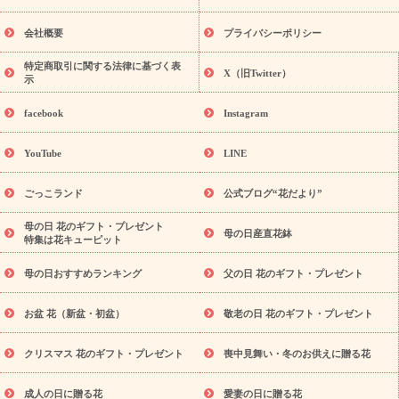
花ギフト・プレゼント特集
敬老の日 花のおすすめランキング
敬
老の日 花鉢植えのギフト・プレゼント特集
敬老の日 花とセットギ
会社概要
プライバシーポリシー
フト・プレゼント特集
敬老の日の花 全てのギフト一覧
キャン
ペーン
映画『ウォーターガーディアンズ』コラボキャンペーン
特定商取引に関する法律に基づく表
X（旧Twitter）
示
誕生日の花を探す
「きょう誕生日なんです」キャンペーン
誕生日フラワーギフト
誕生日フラワーギフト特集
誕生日フラワ
facebook
Instagram
ーギフト商品一覧
バラ
ユリ
トルコキキョウ
8月の誕生花
(トルコキキョウ)
9月の誕生花(リンドウ)
誕生日セットギフト
YouTube
LINE
用途か
キャンペーン
「きょう誕生日なんです」キャンペーン
ら探す
お祝いの花特集
当日配達特急便
お祝い商品一覧
お
ごっこランド
公式ブログ“花だより”
祝い
開店・開業祝い
新築・引っ越し祝い
退職祝い
結婚記
念日
結婚祝い
出産祝い
退院祝い・快気祝い
還暦祝い・長
母の日 花のギフト・プレゼント
母の日産直花鉢
特集は花キューピット
寿祝い
プチギフト
ペットのお祝いフラワー
お中元・暑中見
舞い
敬老の日
お供え・お悔やみ
当日配達特急便 お供え
お
母の日おすすめランキング
父の日 花のギフト・プレゼント
供え・お悔やみ商品一覧
お供え・お悔やみの花
四十九日法要以
降に贈る花
通夜・葬儀に贈る花
お供え お花とセットギフト
お盆 花（新盆・初盆）
敬老の日 花のギフト・プレゼント
お供え プリザーブドフラワー
ペットのお供えフラワー
お盆（新
盆・初盆）
その他
お祝い返し
お見舞い
お取り寄せギフト
ビジネス用
ご自宅用
観葉植物
ミディ胡蝶蘭
プリザーブ
クリスマス 花のギフト・プレゼント
喪中見舞い・冬のお供えに贈る花
スタイルから探す
ドフラワー
アレンジメント
花束
スタ
ンド花
お祝い
お供え・お悔やみ
胡蝶蘭
胡蝶蘭・花鉢
ミ
成人の日に贈る花
愛妻の日に贈る花