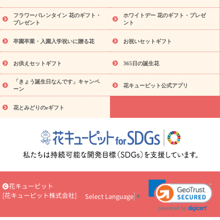
ディ胡蝶蘭・お祝い
ミディ胡蝶蘭・お供え
世界初の青色胡蝶蘭
フラワーバレンタイン 花のギフト・
ホワイトデー 花のギフト・プレゼ
観葉植物
観葉植物
産直多肉植物
プリザーブドフラワー
プレゼント
ント
お祝い
お供え・お悔やみ
花とセットギフト
セミオーダー
プチギフト（hanamore -ハナモア-）
花とみどりのeギフト
卒園卒業・入園入学祝いに贈る花
お祝いセットギフト
花キューピットのeGfit
カラー
ピンク
イエローオレンジ
予算か
レッド
お花の種類
バラ
ユリ
トルコキキョウ
お供えセットギフト
365日の誕生花
ら探す
お祝い
お祝い・
3000円～
お祝い・
4000円～
お祝
「きょう誕生日なんです」キャンペ
い・
5000円～
お祝い・
7000円～
お祝い・
10000円～
お供
花キューピット公式アプリ
ーン
え・お悔やみ
お供え・お悔やみ・
3000円～
お供え・お悔や
み・
5000円～
お供え・お悔やみ・
7000円～
お供え・お悔や
花とみどりのeギフト
読み物
み・
10000円～
注目されている記事
365日の誕生花カレンダー
開店・開業祝
いのマナー
定年退職祝いのマナー
お祝いを贈るときのマナ
ー・ルール
花キューピットのお祝いコラム一覧
誕生日のお花を
「色彩心理学」で選ぶ方法
結婚祝いの予算相場
出産祝いお役立
ち情報
転職祝いのマナー基礎知識
ペットのお祝いワンポイント
アドバイス
スタンド花（フラスタ）のマナー
お見舞いのマナー
花キューピット
とルール
新築引っ越し祝いコラム
お祝い花のマナー総まとめ
[
花キューピット株式会社
]
Select Language
▼
職場上司や先輩へ贈るお祝い花の正解は？
開店祝いの花 選び方
ガイド（早見表あり）
お供えを贈るときのマナー・ルール
花キューピットのお供え・