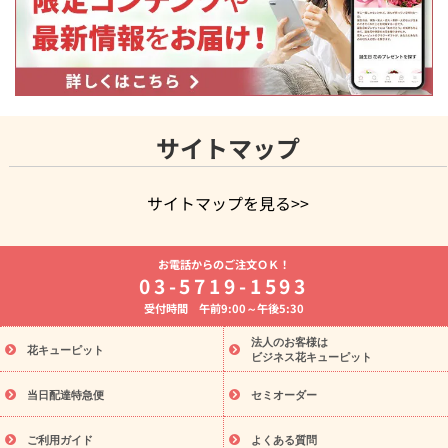
サイトマップ
サイトマップを見る>>
よく贈られる花
お祝いの花特集
誕生日フラワーギフト特集
お電話からのご注文ＯＫ！
8月の誕生花(トルコキキョウ)
開店・開業祝い
退職祝い
結
03-5719-1593
婚記念日
お供え・お悔やみ
お供え・お悔やみの花
四十九日
受付時間 午前9:00～午後5:30
法要以降に贈る花
通夜・葬儀に贈る花
胡蝶蘭・花鉢
プリザ
ーブドフラワー
季節のイベント
ひまわり ギフト・プレゼント
法人のお客様は
季節のイベント
花キューピット
特集
お盆 花（新盆・初盆）
お盆 花（新
ビジネス花キューピット
盆・初盆）
お盆 花（新盆・初盆）
お盆・お供え 花とセットギ
フト
お盆・お供え プリザーブドフラワー
ひまわり ギフト・プ
当日配達特急便
セミオーダー
レゼント特集
夏の花贈り・お中元・暑中見舞い 花のギフト特集
敬老の日におくる花ギフト・プレゼント特集
敬老の日におくる
ご利用ガイド
よくある質問