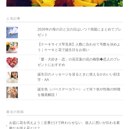
人気記事
2026年の母の日と父の日はいつ？両親にまとめてプレ
ゼント
【ケーキサイズ早見表】人数に合わせて号数を決めよ
う｜ケーキと花で誕生日をお祝い
「愛・大好き・恋」の花言葉の花の種類◆恋人のプレ
ゼントにおすすめ
誕生日のメッセージを送るときに使えるかわいい顔文
字・AA
誕生色（バースデーカラー）って何？色や性格の特徴
を徹底解説！
最近の投稿
お盆に花を供えよう｜定番だけで終わらせない、故人に想いが伝わる素
敵なお供え花とは？