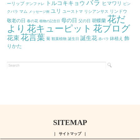
バラ
トルコキキョウ
ヒマワリ
ーリップ
デンファレ
ピン
ユリ
リンドウ
マム
ユーストマ
リシアンサス
クバラ
メッセージ例
花だ
母の日
胡蝶蘭
敬老の日
父の日
春の花
植物の記念日
より
花キューピット
花ブログ
花言葉
花束
誕生花
飾
鉢植え
菊
観葉植物
誕生日
赤バラ
りかた
SITEMAP
サイトマップ