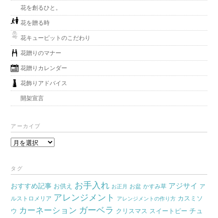
花を創るひと。
花を贈る時
花キューピットのこだわり
花贈りのマナー
花贈りカレンダー
花飾りアドバイス
開架宣言
アーカイブ
ア
ー
カ
タグ
イ
お手入れ
おすすめ記事
アジサイ
お供え
お盆
かすみ草
ア
ブ
お正月
アレンジメント
カスミソ
ルストロメリア
アレンジメントの作り方
ガーベラ
カーネーション
チュ
ウ
クリスマス
スイートピー