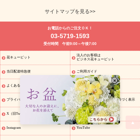
サイトマップを見る>>
よく贈られる花
お祝い
誕生日フラワーギフト特集
8月の誕
お電話からのご注文ＯＫ！
生花(トルコキキョウ)
開店・開業祝い
退職祝い
結婚記念日
お
03-5719-1593
供え・お悔やみ
お供え・お悔やみの花
四十九日法要以降に贈る花
受付時間 午前9:00～午後7:00
通夜・葬儀に贈る花
胡蝶蘭・花鉢
プリザーブドフラワー
季節
のイベント
ひまわり ギフト・プレゼント特集
お盆 花（新盆・初
法人のお客様は
花キューピット
季節のイベント
盆）
お盆 花（新盆・初盆）
お盆 花（新盆・
ビジネス花キューピット
初盆）
お盆・お供え 花とセットギフト
お盆・お供え プリザーブ
当日配達特急便
ご利用ガイド
ドフラワー
ひまわり ギフト・プレゼント特集
夏の花贈り・お中
元・暑中見舞い 花のギフト特集
敬老の日におくる花ギフト・プレ
ゼント特集
敬老の日におくる花ギフト・プレゼント特集
敬老の日
よくある質問
会社概要
花のおすすめランキング
敬老の日 花鉢植えのギフト・プレゼント
特集
敬老の日 花とセットギフト・プレゼント特集
敬老の日の花
プライバシーポリシー
特定商取引に関する法律に基づく表示
全てのギフト一覧
キャンペーン
映画『ウォーターガーディアン
ズ』コラボキャンペーン
「きょう誕生日なんです」キャンペーン
X（旧Twitter）
facebook
誕生日の花を探す
誕生日フラワーギフト
誕生日フラワーギフ
▲
ト
誕生日フラワーギフト商品一覧
バラ
ユリ
トルコキキョウ
Instagram
YouTube
8月の誕生花(トルコキキョウ)
9月の誕生花(リンドウ)
誕生日セッ