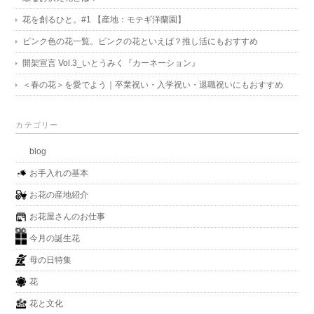
花を創るひと。#1 【産地：モテギ洋蘭園】
ピンク色の花一覧。ピンクの花といえば？推し活にもおすすめ
開架宣言 Vol.3_いとうみく『カーネーション』
＜春の花＞を愛でよう｜卒業祝い・入学祝い・退職祝いにもおすすめ
カテゴリー
blog
お手入れの基本
お花の産地紹介
お花屋さんのお仕事
今月の誕生花
母の日特集
花
花と文化