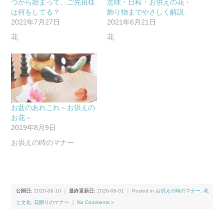
つから始まって、ご先祖様
意味・日程・お供えの花・
は何をしてる？
飾り物までやさしく解説
2022年7月27日
2021年6月21日
花
花
お盆のあれこれ～お供えの
お花～
2019年8月9日
お供えの時のマナー
公開日:
2020-06-10
｜
最終更新日:
2026-06-01
｜ Posted in
お供えの時のマナー
,
花
と文化
,
花贈りのマナー
｜
No Comments »