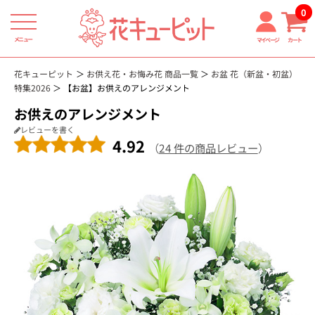
0
メニュー
マイページ
カート
花キューピット
お供え花・お悔み花 商品一覧
お盆 花（新盆・初盆）
特集2026
【お盆】お供えのアレンジメント
お供えのアレンジメント
レビューを書く
4.92
（
24 件の商品レビュー
）