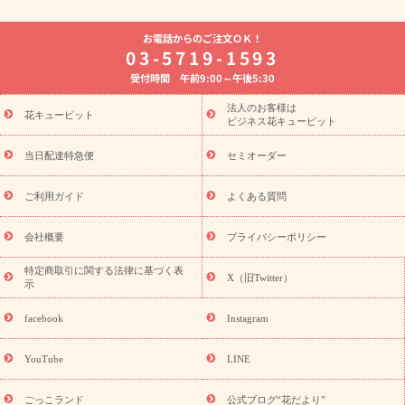
よく贈られる花
お祝いの花特集
誕生日フラワーギフト特集
お電話からのご注文ＯＫ！
8月の誕生花(トルコキキョウ)
開店・開業祝い
退職祝い
結
03-5719-1593
婚記念日
お供え・お悔やみ
お供え・お悔やみの花
四十九日
受付時間 午前9:00～午後5:30
法要以降に贈る花
通夜・葬儀に贈る花
胡蝶蘭・花鉢
プリザ
ーブドフラワー
季節のイベント
ひまわり ギフト・プレゼント
法人のお客様は
季節のイベント
花キューピット
特集
お盆 花（新盆・初盆）
お盆 花（新
ビジネス花キューピット
盆・初盆）
お盆 花（新盆・初盆）
お盆・お供え 花とセットギ
フト
お盆・お供え プリザーブドフラワー
ひまわり ギフト・プ
当日配達特急便
セミオーダー
レゼント特集
夏の花贈り・お中元・暑中見舞い 花のギフト特集
敬老の日におくる花ギフト・プレゼント特集
敬老の日におくる
ご利用ガイド
よくある質問
花ギフト・プレゼント特集
敬老の日 花のおすすめランキング
敬
老の日 花鉢植えのギフト・プレゼント特集
敬老の日 花とセットギ
会社概要
プライバシーポリシー
フト・プレゼント特集
敬老の日の花 全てのギフト一覧
キャン
誕生日の花を
特定商取引に関する法律に基づく表
ペーン
「きょう誕生日なんです」キャンペーン
X（旧Twitter）
示
探す
誕生日フラワーギフト
誕生日フラワーギフト特集
誕生
日フラワーギフト商品一覧
バラ
ユリ
トルコキキョウ
8月の
facebook
Instagram
誕生花(トルコキキョウ)
9月の誕生花(リンドウ)
誕生日セット
ギフト
キャンペーン
「きょう誕生日なんです」キャンペーン
YouTube
LINE
用途から探す
お祝いの花特集
当日配達特急便
お祝い商品
一覧
お祝い
開店・開業祝い
新築・引っ越し祝い
退職祝い
ごっこランド
公式ブログ“花だより”