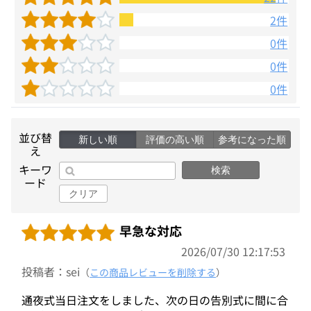
2件
0件
0件
0件
並び替
新しい順
評価の高い順
参考になった順
え
キーワ
検索
ード
クリア
早急な対応
2026/07/30 12:17:53
投稿者：sei
（
この商品レビューを削除する
）
通夜式当日注文をしました、次の日の告別式に間に合