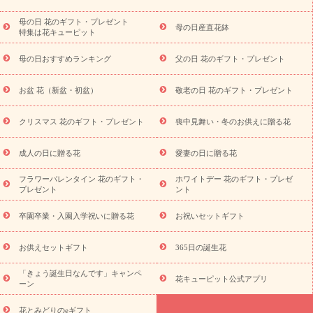
結婚記念日
結婚祝い
出産祝い
退院祝い・快気祝い
還暦
祝い・長寿祝い
プチギフト
ペットのお祝いフラワー
お中
母の日 花のギフト・プレゼント
母の日産直花鉢
特集は花キューピット
元・暑中見舞い
敬老の日
お供え・お悔やみ
当日配達特急便
お供え
お供え・お悔やみ商品一覧
お供え・お悔やみの花
四
母の日おすすめランキング
父の日 花のギフト・プレゼント
十九日法要以降に贈る花
通夜・葬儀に贈る花
お供え お花とセッ
トギフト
お供え プリザーブドフラワー
ペットのお供えフラワー
お盆 花（新盆・初盆）
敬老の日 花のギフト・プレゼント
お盆（新盆・初盆）
その他
お祝い返し
お見舞い
お取り
寄せギフト
ビジネス用
ご自宅用
観葉植物
ミディ胡蝶蘭
クリスマス 花のギフト・プレゼント
喪中見舞い・冬のお供えに贈る花
スタイルから探す
プリザーブドフラワー
アレンジメント
花束
スタンド花
お祝い
お供え・お悔やみ
胡蝶蘭
胡蝶
成人の日に贈る花
愛妻の日に贈る花
蘭・花鉢
ミディ胡蝶蘭・お祝い
ミディ胡蝶蘭・お供え
世界初
の青色胡蝶蘭
観葉植物
観葉植物
産直多肉植物
プリザーブ
フラワーバレンタイン 花のギフト・
ホワイトデー 花のギフト・プレゼ
ドフラワー
お祝い
お供え・お悔やみ
花とセットギフト
セ
プレゼント
ント
ミオーダー
プチギフト（hanamore -ハナモア-）
花とみどりの
eギフト
花キューピットのeGfit
カラー
ピンク
イエローオ
卒園卒業・入園入学祝いに贈る花
お祝いセットギフト
予
レンジ
レッド
お花の種類
バラ
ユリ
トルコキキョウ
算から探す
お祝い
お祝い・
3000円～
お祝い・
4000円～
お供えセットギフト
365日の誕生花
お祝い・
5000円～
お祝い・
7000円～
お祝い・
10000円～
「きょう誕生日なんです」キャンペ
お供え・お悔やみ
お供え・お悔やみ・
3000円～
お供え・お
花キューピット公式アプリ
ーン
悔やみ・
5000円～
お供え・お悔やみ・
7000円～
お供え・お悔
読み物
やみ・
10000円～
花とみどりのeギフト