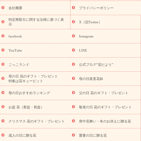
花ギフト・プレゼント特集
敬老の日 花のおすすめランキング
敬
老の日 花鉢植えのギフト・プレゼント特集
敬老の日 花とセットギ
会社概要
プライバシーポリシー
フト・プレゼント特集
敬老の日の花 全てのギフト一覧
キャン
ペーン
映画『ウォーターガーディアンズ』コラボキャンペーン
特定商取引に関する法律に基づく表
X（旧Twitter）
示
誕生日の花を探す
「きょう誕生日なんです」キャンペーン
誕生日フラワーギフト
誕生日フラワーギフト特集
誕生日フラワ
facebook
Instagram
ーギフト商品一覧
バラ
ユリ
トルコキキョウ
8月の誕生花
(トルコキキョウ)
9月の誕生花(リンドウ)
誕生日セットギフト
YouTube
LINE
用途か
キャンペーン
「きょう誕生日なんです」キャンペーン
ら探す
お祝いの花特集
当日配達特急便
お祝い商品一覧
お
ごっこランド
公式ブログ“花だより”
祝い
開店・開業祝い
新築・引っ越し祝い
退職祝い
結婚記
念日
結婚祝い
出産祝い
退院祝い・快気祝い
還暦祝い・長
母の日 花のギフト・プレゼント
母の日産直花鉢
特集は花キューピット
寿祝い
プチギフト
ペットのお祝いフラワー
お中元・暑中見
舞い
敬老の日
お供え・お悔やみ
当日配達特急便 お供え
お
母の日おすすめランキング
父の日 花のギフト・プレゼント
供え・お悔やみ商品一覧
お供え・お悔やみの花
四十九日法要以
降に贈る花
通夜・葬儀に贈る花
お供え お花とセットギフト
お盆 花（新盆・初盆）
敬老の日 花のギフト・プレゼント
お供え プリザーブドフラワー
ペットのお供えフラワー
お盆（新
盆・初盆）
その他
お祝い返し
お見舞い
お取り寄せギフト
ビジネス用
ご自宅用
観葉植物
ミディ胡蝶蘭
プリザーブ
クリスマス 花のギフト・プレゼント
喪中見舞い・冬のお供えに贈る花
スタイルから探す
ドフラワー
アレンジメント
花束
スタ
ンド花
お祝い
お供え・お悔やみ
胡蝶蘭
胡蝶蘭・花鉢
ミ
成人の日に贈る花
愛妻の日に贈る花