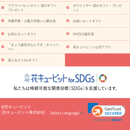
ディ胡蝶蘭・お祝い
ミディ胡蝶蘭・お供え
世界初の青色胡蝶蘭
フラワーバレンタイン 花のギフト・
ホワイトデー 花のギフト・プレゼ
観葉植物
観葉植物
産直多肉植物
プリザーブドフラワー
プレゼント
ント
お祝い
お供え・お悔やみ
花とセットギフト
セミオーダー
プチギフト（hanamore -ハナモア-）
花とみどりのeギフト
花
卒園卒業・入園入学祝いに贈る花
お祝いセットギフト
キューピットのeGfit
カラー
ピンク
イエローオレンジ
レッ
予算から探す
ド
お花の種類
バラ
ユリ
トルコキキョウ
お供えセットギフト
365日の誕生花
お祝い
お祝い・
3000円～
お祝い・
4000円～
お祝い・
5000円～
お祝い・
7000円～
お祝い・
10000円～
お供え・お
「きょう誕生日なんです」キャンペ
花キューピット公式アプリ
ーン
悔やみ
お供え・お悔やみ・
3000円～
お供え・お悔やみ・
5000
円～
お供え・お悔やみ・
7000円～
お供え・お悔やみ・
10000
花とみどりのeギフト
読み物
円～
注目されている記事
365日の誕生花カレンダー
開店・開業祝
いのマナー
定年退職祝いのマナー
お祝いを贈るときのマナー・
ルール
花キューピットのお祝いコラム一覧
誕生日のお花を「色
彩心理学」で選ぶ方法
結婚祝いの予算相場
出産祝いお役立ち情
報
転職祝いのマナー基礎知識
ペットのお祝いワンポイントアド
バイス
スタンド花（フラスタ）のマナー
お見舞いのマナーとル
花キューピット
ール
新築引っ越し祝いコラム
お祝い花のマナー総まとめ
職
[
花キューピット株式会社
]
Select Language
▼
場上司や先輩へ贈るお祝い花の正解は？
開店祝いの花 選び方ガイ
ド（早見表あり）
お供えを贈るときのマナー・ルール
花キューピットのお供え・