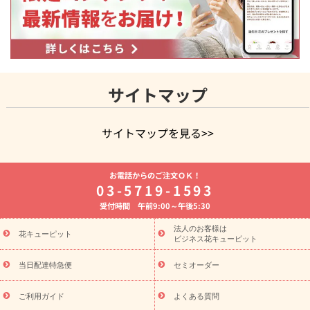
サイトマップ
サイトマップを見る>>
よく贈られる花
お祝いの花特集
誕生日フラワーギフト特集
お電話からのご注文ＯＫ！
8月の誕生花(トルコキキョウ)
開店・開業祝い
退職祝い
結
03-5719-1593
婚記念日
お供え・お悔やみ
お供え・お悔やみの花
四十九日
受付時間 午前9:00～午後5:30
法要以降に贈る花
通夜・葬儀に贈る花
胡蝶蘭・花鉢
プリザ
ーブドフラワー
季節のイベント
ひまわり ギフト・プレゼント
法人のお客様は
季節のイベント
花キューピット
特集
お盆 花（新盆・初盆）
お盆 花（新
ビジネス花キューピット
盆・初盆）
お盆 花（新盆・初盆）
お盆・お供え 花とセットギ
フト
お盆・お供え プリザーブドフラワー
ひまわり ギフト・プ
当日配達特急便
セミオーダー
レゼント特集
夏の花贈り・お中元・暑中見舞い 花のギフト特集
敬老の日におくる花ギフト・プレゼント特集
敬老の日におくる
ご利用ガイド
よくある質問