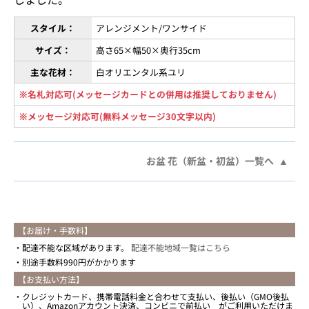
スタイル：
アレンジメント/ワンサイド
サイズ：
高さ65×幅50×奥行35cm
主な花材：
白オリエンタル系ユリ
※名札対応可(メッセージカードとの併用は推奨しておりません)
※メッセージ対応可(無料メッセージ30文字以内)
お盆 花（新盆・初盆）一覧へ
【お届け・手数料】
配達不能な区域があります。
配達不能地域一覧はこちら
別途手数料990円がかかります
【お支払い方法】
クレジットカード、携帯電話料金と合わせて支払い、後払い（GMO後払
い）、Amazonアカウント決済、コンビニで前払い がご利用いただけま