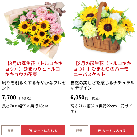
【8月の誕生花（トルコキキ
【8月の誕生花（トルコキキ
ョウ）】ひまわりとトルコ
ョウ）】ひまわりのハーモ
キキョウの花束
ニーバスケット
周りを明るくする華やかなプレゼ
自然の美しさを感じるナチュラル
ント
なデザイン
7,700
6,050
円（税込）
円（税込）
長さ70×幅55×奥行18cm
高さ21×幅32×奥行22cm（花サイ
ズ）
詳細
詳細
カートに入れる
カートに入れる