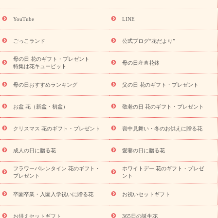
ーギフト商品一覧
バラ
ユリ
トルコキキョウ
8月の誕生花
(トルコキキョウ)
9月の誕生花(リンドウ)
誕生日セットギフト
YouTube
LINE
用途か
キャンペーン
「きょう誕生日なんです」キャンペーン
ら探す
お祝いの花特集
当日配達特急便
お祝い商品一覧
お
ごっこランド
公式ブログ“花だより”
祝い
開店・開業祝い
新築・引っ越し祝い
退職祝い
結婚記
念日
結婚祝い
出産祝い
退院祝い・快気祝い
還暦祝い・長
母の日 花のギフト・プレゼント
母の日産直花鉢
特集は花キューピット
寿祝い
プチギフト
ペットのお祝いフラワー
お中元・暑中見
舞い
敬老の日
お供え・お悔やみ
当日配達特急便 お供え
お
母の日おすすめランキング
父の日 花のギフト・プレゼント
供え・お悔やみ商品一覧
お供え・お悔やみの花
四十九日法要以
降に贈る花
通夜・葬儀に贈る花
お供え お花とセットギフト
お盆 花（新盆・初盆）
敬老の日 花のギフト・プレゼント
お供え プリザーブドフラワー
ペットのお供えフラワー
お盆（新
盆・初盆）
その他
お祝い返し
お見舞い
お取り寄せギフト
ビジネス用
ご自宅用
観葉植物
ミディ胡蝶蘭
プリザーブ
クリスマス 花のギフト・プレゼント
喪中見舞い・冬のお供えに贈る花
スタイルから探す
ドフラワー
アレンジメント
花束
スタ
ンド花
お祝い
お供え・お悔やみ
胡蝶蘭
胡蝶蘭・花鉢
ミ
成人の日に贈る花
愛妻の日に贈る花
ディ胡蝶蘭・お祝い
ミディ胡蝶蘭・お供え
世界初の青色胡蝶蘭
フラワーバレンタイン 花のギフト・
ホワイトデー 花のギフト・プレゼ
観葉植物
観葉植物
産直多肉植物
プリザーブドフラワー
プレゼント
ント
お祝い
お供え・お悔やみ
花とセットギフト
セミオーダー
プチギフト（hanamore -ハナモア-）
花とみどりのeギフト
花
卒園卒業・入園入学祝いに贈る花
お祝いセットギフト
キューピットのeGfit
カラー
ピンク
イエローオレンジ
レッ
予算から探す
ド
お花の種類
バラ
ユリ
トルコキキョウ
お供えセットギフト
365日の誕生花