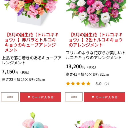
【8月の誕生花（トルコキキ
【8月の誕生花（トルコキキ
ョウ）】赤バラとトルコキ
ョウ）】2色トルコキキョウ
キョウのキューブアレンジ
のアレンジメント
メント
フリルのような花びらが美しいト
ルコキキョウのアレンジメント
上品で落ち着きのあるキューブア
レンジメント
13,200
円（税込）
7,150
円（税込）
高さ41×幅45×奥行32cm
高さ23×幅25×奥行25cm
5.0
（2）
詳細
詳細
カートに入れる
カートに入れる