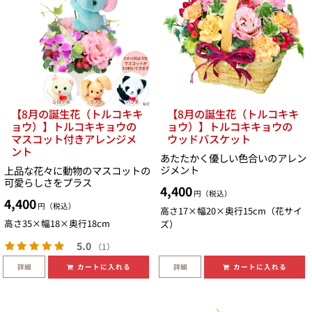
【8月の誕生花（トルコキキ
【8月の誕生花（トルコキキ
ョウ）】トルコキキョウの
ョウ）】トルコキキョウの
マスコット付きアレンジメ
ウッドバスケット
ント
あたたかく優しい色合いのアレン
ジメント
上品な花々に動物のマスコットの
可愛らしさをプラス
4,400
円（税込）
4,400
円（税込）
高さ17×幅20×奥行15cm（花サイ
高さ35×幅18×奥行18cm
ズ）
5.0
（1）
詳細
詳細
カートに入れる
カートに入れる