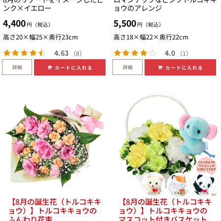
ンク×イエロー
ョウのアレンジ
4,400
5,500
円（税込）
円（税込）
高さ20×幅25×奥行23cm
高さ18×幅22×奥行22cm
4.63
4.0
（8）
（1）
詳細
詳細
カートに入れる
カートに入れる
【8月の誕生花（トルコキキ
【8月の誕生花（トルコキキ
ョウ）】トルコキキョウの
ョウ）】トルコキキョウの
ふんわり花束
マスコット付きバスケット