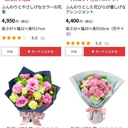
ふんわりとやさしげなカラーの花
ふんわりとした花びらが優しげな
束
アレンジメント
4,950
4,400
円（税込）
円（税込）
長さ47×幅32×奥行17cm
高さ20×幅20×奥行20cm（花サイ
ズ）
4.0
（3）
5.0
（3）
詳細
詳細
カートに入れる
カートに入れる