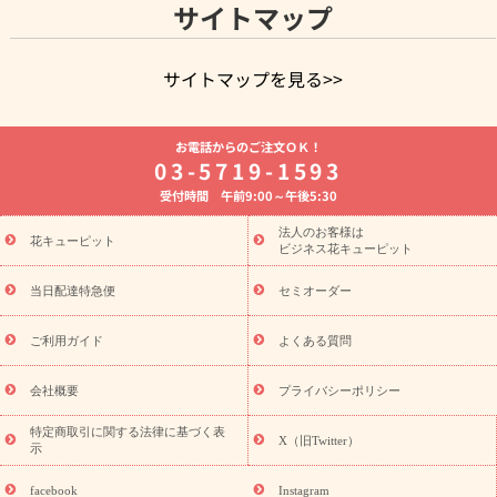
サイトマップ
サイトマップを見る>>
よく贈られる花
お祝いの花特集
誕生日フラワーギフト特集
お電話からのご注文ＯＫ！
8月の誕生花(トルコキキョウ)
開店・開業祝い
退職祝い
結
03-5719-1593
婚記念日
お供え・お悔やみ
お供え・お悔やみの花
四十九日
受付時間 午前9:00～午後5:30
法要以降に贈る花
通夜・葬儀に贈る花
胡蝶蘭・花鉢
プリザ
ーブドフラワー
季節のイベント
ひまわり ギフト・プレゼント
法人のお客様は
季節のイベント
花キューピット
特集
お盆 花（新盆・初盆）
お盆 花（新
ビジネス花キューピット
盆・初盆）
お盆 花（新盆・初盆）
お盆・お供え 花とセットギ
フト
お盆・お供え プリザーブドフラワー
ひまわり ギフト・プ
当日配達特急便
セミオーダー
レゼント特集
夏の花贈り・お中元・暑中見舞い 花のギフト特集
敬老の日におくる花ギフト・プレゼント特集
敬老の日におくる
ご利用ガイド
よくある質問
花ギフト・プレゼント特集
敬老の日 花のおすすめランキング
敬
老の日 花鉢植えのギフト・プレゼント特集
敬老の日 花とセットギ
会社概要
プライバシーポリシー
フト・プレゼント特集
敬老の日の花 全てのギフト一覧
キャン
ペーン
映画『ウォーターガーディアンズ』コラボキャンペーン
特定商取引に関する法律に基づく表
X（旧Twitter）
示
誕生日の花を探す
「きょう誕生日なんです」キャンペーン
誕生日フラワーギフト
誕生日フラワーギフト特集
誕生日フラワ
facebook
Instagram