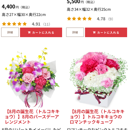
5,500
円（税込）
4,400
円（税込）
高さ34×幅32×奥行25cm
高さ27×幅30×奥行22cm
4.78
（9）
4.91
（11）
詳細
詳細
カートに入れる
カートに入れる
【8月の誕生花（トルコキキ
【8月の誕生花（トルコキキ
ョウ）】8月のバースデーア
ョウ）】トルコキキョウの
レンジメント
ロマンチックキューブ
8月のリゾートをイメージしたピ
ロマンチックなピンクトルコキキ