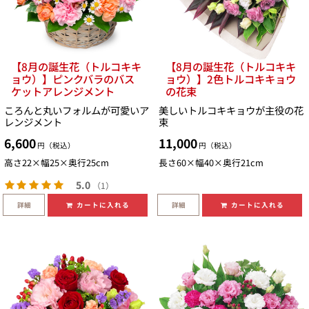
【8月の誕生花（トルコキキ
【8月の誕生花（トルコキキ
ョウ）】ピンクバラのバス
ョウ）】2色トルコキキョウ
ケットアレンジメント
の花束
ころんと丸いフォルムが可愛いア
美しいトルコキキョウが主役の花
レンジメント
束
6,600
11,000
円（税込）
円（税込）
高さ22×幅25×奥行25cm
長さ60×幅40×奥行21cm
5.0
（1）
詳細
詳細
カートに入れる
カートに入れる