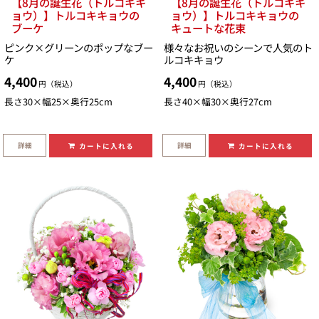
【8月の誕生花（トルコキキ
【8月の誕生花（トルコキキ
ョウ）】トルコキキョウの
ョウ）】トルコキキョウの
ブーケ
キュートな花束
ピンク×グリーンのポップなブー
様々なお祝いのシーンで人気のト
ケ
ルコキキョウ
4,400
4,400
円（税込）
円（税込）
長さ30×幅25×奥行25cm
長さ40×幅30×奥行27cm
詳細
詳細
カートに入れる
カートに入れる