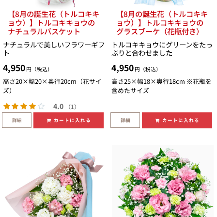
【8月の誕生花（トルコキキ
【8月の誕生花（トルコキキ
ョウ）】トルコキキョウの
ョウ）】トルコキキョウの
ナチュラルバスケット
グラスブーケ（花瓶付き）
ナチュラルで美しいフラワーギフ
トルコキキョウにグリーンをたっ
ト
ぷりと合わせました
4,950
4,950
円（税込）
円（税込）
高さ20×幅20×奥行20cm（花サイ
高さ25×幅18×奥行18cm ※花瓶を
ズ）
含めたサイズ
4.0
（1）
詳細
詳細
カートに入れる
カートに入れる