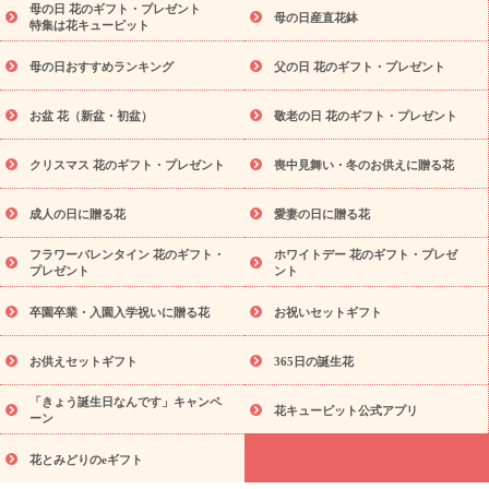
念日
結婚祝い
出産祝い
退院祝い・快気祝い
還暦祝い・長
母の日 花のギフト・プレゼント
母の日産直花鉢
特集は花キューピット
寿祝い
プチギフト
ペットのお祝いフラワー
お中元・暑中見
舞い
敬老の日
お供え・お悔やみ
当日配達特急便 お供え
お
母の日おすすめランキング
父の日 花のギフト・プレゼント
供え・お悔やみ商品一覧
お供え・お悔やみの花
四十九日法要以
降に贈る花
通夜・葬儀に贈る花
お供え お花とセットギフト
お盆 花（新盆・初盆）
敬老の日 花のギフト・プレゼント
お供え プリザーブドフラワー
ペットのお供えフラワー
お盆（新
盆・初盆）
その他
お祝い返し
お見舞い
お取り寄せギフト
ビジネス用
ご自宅用
観葉植物
ミディ胡蝶蘭
プリザーブ
クリスマス 花のギフト・プレゼント
喪中見舞い・冬のお供えに贈る花
スタイルから探す
ドフラワー
アレンジメント
花束
スタ
ンド花
お祝い
お供え・お悔やみ
胡蝶蘭
胡蝶蘭・花鉢
ミ
成人の日に贈る花
愛妻の日に贈る花
ディ胡蝶蘭・お祝い
ミディ胡蝶蘭・お供え
世界初の青色胡蝶蘭
フラワーバレンタイン 花のギフト・
ホワイトデー 花のギフト・プレゼ
観葉植物
観葉植物
産直多肉植物
プリザーブドフラワー
プレゼント
ント
お祝い
お供え・お悔やみ
花とセットギフト
セミオーダー
プチギフト（hanamore -ハナモア-）
花とみどりのeギフト
卒園卒業・入園入学祝いに贈る花
お祝いセットギフト
花キューピットのeGfit
カラー
ピンク
イエローオレンジ
予算か
レッド
お花の種類
バラ
ユリ
トルコキキョウ
お供えセットギフト
365日の誕生花
ら探す
お祝い
お祝い・
3000円～
お祝い・
4000円～
お祝
「きょう誕生日なんです」キャンペ
い・
5000円～
お祝い・
7000円～
お祝い・
10000円～
お供
花キューピット公式アプリ
ーン
え・お悔やみ
お供え・お悔やみ・
3000円～
お供え・お悔や
み・
5000円～
お供え・お悔やみ・
7000円～
お供え・お悔や
花とみどりのeギフト
読み物
み・
10000円～