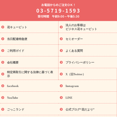
よく贈られる花
お祝いの花特集
誕生日フラワーギフト特集
お電話からのご注文ＯＫ！
8月の誕生花(トルコキキョウ)
開店・開業祝い
退職祝い
結
03-5719-1593
婚記念日
お供え・お悔やみ
お供え・お悔やみの花
四十九日
受付時間 午前9:00～午後5:30
法要以降に贈る花
通夜・葬儀に贈る花
胡蝶蘭・花鉢
プリザ
ーブドフラワー
季節のイベント
ひまわり ギフト・プレゼント
法人のお客様は
季節のイベント
花キューピット
特集
お盆 花（新盆・初盆）
お盆 花（新
ビジネス花キューピット
盆・初盆）
お盆 花（新盆・初盆）
お盆・お供え 花とセットギ
フト
お盆・お供え プリザーブドフラワー
ひまわり ギフト・プ
当日配達特急便
セミオーダー
レゼント特集
夏の花贈り・お中元・暑中見舞い 花のギフト特集
敬老の日におくる花ギフト・プレゼント特集
敬老の日におくる
ご利用ガイド
よくある質問
花ギフト・プレゼント特集
敬老の日 花のおすすめランキング
敬
老の日 花鉢植えのギフト・プレゼント特集
敬老の日 花とセットギ
会社概要
プライバシーポリシー
フト・プレゼント特集
敬老の日の花 全てのギフト一覧
キャン
ペーン
映画『ウォーターガーディアンズ』コラボキャンペーン
特定商取引に関する法律に基づく表
X（旧Twitter）
示
誕生日の花を探す
「きょう誕生日なんです」キャンペーン
誕生日フラワーギフト
誕生日フラワーギフト特集
誕生日フラワ
facebook
Instagram
ーギフト商品一覧
バラ
ユリ
トルコキキョウ
8月の誕生花
(トルコキキョウ)
9月の誕生花(リンドウ)
誕生日セットギフト
YouTube
LINE
用途か
キャンペーン
「きょう誕生日なんです」キャンペーン
ら探す
お祝いの花特集
当日配達特急便
お祝い商品一覧
お
ごっこランド
公式ブログ“花だより”
祝い
開店・開業祝い
新築・引っ越し祝い
退職祝い
結婚記