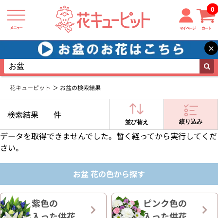
0
メニュー
マイページ
カート
×
花キューピット
お盆の検索結果
検索結果
件
絞り込み
並び替え
データを取得できませんでした。暫く経ってから実行してくだ
さい。
お盆 花の色から探す
紫色の
ピンク色の
入った供花
入った供花