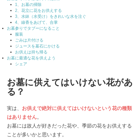
1、お墓の掃除
2、花立に花をお供えする
3、水鉢（水受け）をきれいな水を注ぐ
4、線香をあげて、合掌
お墓参りでタブーになること
服装
ごみは片付ける
ジュースを墓石にかける
お供えは持ち帰る
お墓に最適な花を供えよう
シェア
お墓に供えてはいけない花があ
る？
実は、
お供えで絶対に供えてはいけないという花の種類
はありません
。
お墓には故人が好きだった花や、季節の花をお供えする
ことが多いかと思います。