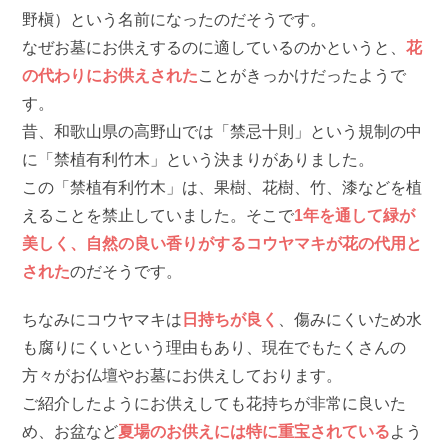
野槇）という名前になったのだそうです。
なぜお墓にお供えするのに適しているのかというと、
花
の代わりにお供えされた
ことがきっかけだったようで
す。
昔、和歌山県の高野山では「禁忌十則」という規制の中
に「禁植有利竹木」という決まりがありました。
この「禁植有利竹木」は、果樹、花樹、竹、漆などを植
えることを禁止していました。そこで
1年を通して緑が
美しく、自然の良い香りがするコウヤマキが花の代用と
された
のだそうです。
ちなみにコウヤマキは
日持ちが良く
、傷みにくいため水
も腐りにくいという理由もあり、現在でもたくさんの
方々がお仏壇やお墓にお供えしております。
ご紹介したようにお供えしても花持ちが非常に良いた
め、お盆など
夏場のお供えには特に重宝されている
よう