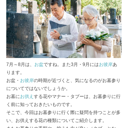
7月～8月は、
お盆
ですね。また3月・9月には
お彼岸
あ
ります。
お盆・
お彼岸
の時期が近づくと、気になるのがお墓参り
についてではないでしょうか。
お墓に
お供え
する花やマナー・タブーは、お墓参りに行
く前に知っておきたいものです。
そこで、今回はお墓参りに行く際に疑問を持つことが多
い、お供えする花の種類についてご紹介します。