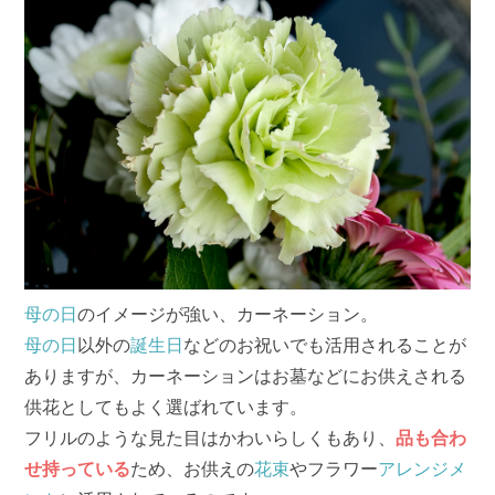
母の日
のイメージが強い、カーネーション。
母の日
以外の
誕生日
などのお祝いでも活用されることが
ありますが、カーネーションはお墓などにお供えされる
供花としてもよく選ばれています。
フリルのような見た目はかわいらしくもあり、
品も合わ
せ持っている
ため、お供えの
花束
やフラワー
アレンジメ