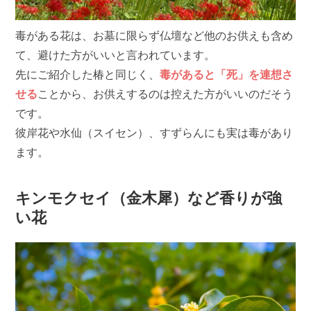
毒がある花は、お墓に限らず仏壇など他のお供えも含め
て、避けた方がいいと言われています。
先にご紹介した椿と同じく、
毒があると「死」を連想さ
せる
ことから、お供えするのは控えた方がいいのだそう
です。
彼岸花や水仙（スイセン）、すずらんにも実は毒があり
ます。
キンモクセイ（金木犀）など香りが強
い花