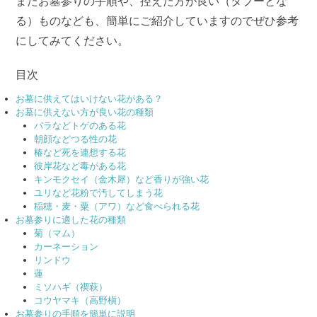
またお墓参りの手順や、控えた方が良い（タブーとな
る）ものなども、簡単にご紹介していますのでぜひ参考
にしてみてください。
目次
お墓に供えてはいけない花がある？
お墓に供えない方が良い花の種類
バラなどトゲのある花
朝顔などつる性の花
椿など死を連想する花
彼岸花など毒がある花
キンモクセイ（金木犀）など香りが強い花
ユリなど花粉で汚してしまう花
稲穂・麦・粟（アワ）など食べられる花
お墓参りに適した花の種類
菊（マム）
カーネーション
リンドウ
蓮
ミソハギ（禊萩）
コウヤマキ（高野槇）
お墓参りの手順を簡単に説明