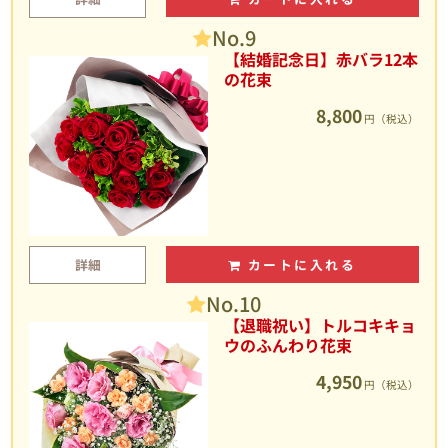
No.9
【結婚記念日】赤バラ12本
の花束
8,800
円（税込）
詳細
カートに入れる
No.10
【退職祝い】トルコキキョ
ウのふんわり花束
4,950
円（税込）