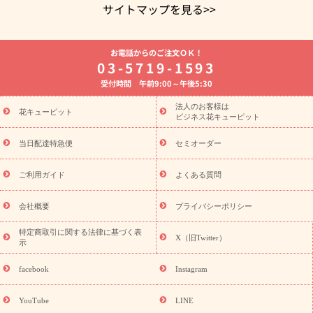
サイトマップを見る>>
よく贈られる花
お祝いの花特集
誕生日フラワーギフト特集
お電話からのご注文ＯＫ！
8月の誕生花(トルコキキョウ)
開店・開業祝い
退職祝い
結
03-5719-1593
婚記念日
お供え・お悔やみ
お供え・お悔やみの花
四十九日
受付時間 午前9:00～午後5:30
法要以降に贈る花
通夜・葬儀に贈る花
胡蝶蘭・花鉢
プリザ
ーブドフラワー
季節のイベント
ひまわり ギフト・プレゼント
法人のお客様は
季節のイベント
花キューピット
特集
お盆 花（新盆・初盆）
お盆 花（新
ビジネス花キューピット
盆・初盆）
お盆 花（新盆・初盆）
お盆・お供え 花とセットギ
フト
お盆・お供え プリザーブドフラワー
ひまわり ギフト・プ
当日配達特急便
セミオーダー
レゼント特集
夏の花贈り・お中元・暑中見舞い 花のギフト特集
敬老の日におくる花ギフト・プレゼント特集
敬老の日におくる
ご利用ガイド
よくある質問
花ギフト・プレゼント特集
敬老の日 花のおすすめランキング
敬
老の日 花鉢植えのギフト・プレゼント特集
敬老の日 花とセットギ
会社概要
プライバシーポリシー
フト・プレゼント特集
敬老の日の花 全てのギフト一覧
キャン
ペーン
映画『ウォーターガーディアンズ』コラボキャンペーン
特定商取引に関する法律に基づく表
X（旧Twitter）
示
誕生日の花を探す
「きょう誕生日なんです」キャンペーン
誕生日フラワーギフト
誕生日フラワーギフト特集
誕生日フラワ
facebook
Instagram
ーギフト商品一覧
バラ
ユリ
トルコキキョウ
8月の誕生花
(トルコキキョウ)
9月の誕生花(リンドウ)
誕生日セットギフト
YouTube
LINE
用途か
キャンペーン
「きょう誕生日なんです」キャンペーン