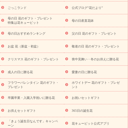
ら探す
お祝いの花特集
当日配達特急便
お祝い商品一覧
お
ごっこランド
公式ブログ“花だより”
祝い
開店・開業祝い
新築・引っ越し祝い
退職祝い
結婚記
念日
結婚祝い
出産祝い
退院祝い・快気祝い
還暦祝い・長
母の日 花のギフト・プレゼント
母の日産直花鉢
特集は花キューピット
寿祝い
プチギフト
ペットのお祝いフラワー
お中元・暑中見
舞い
敬老の日
お供え・お悔やみ
お供え・お悔やみ商品一覧
母の日おすすめランキング
父の日 花のギフト・プレゼント
お供え・お悔やみの花
四十九日法要以降に贈る花
通夜・葬儀
に贈る花
お供え お花とセットギフト
お供え プリザーブドフラ
お盆 花（新盆・初盆）
敬老の日 花のギフト・プレゼント
ワー
ペットのお供えフラワー
お盆（新盆・初盆）
その他
お祝い返し
お見舞い
お取り寄せギフト
ビジネス用
ご自宅
スタイル
クリスマス 花のギフト・プレゼント
喪中見舞い・冬のお供えに贈る花
用
観葉植物
ミディ胡蝶蘭
プリザーブドフラワー
から探す
アレンジメント
花束
スタンド花
お祝い
お供
成人の日に贈る花
愛妻の日に贈る花
え・お悔やみ
胡蝶蘭
胡蝶蘭・花鉢
ミディ胡蝶蘭・お祝い
ミディ胡蝶蘭・お供え
世界初の青色胡蝶蘭
観葉植物
観葉植
フラワーバレンタイン 花のギフト・
ホワイトデー 花のギフト・プレゼ
物
産直多肉植物
プリザーブドフラワー
お祝い
お供え・お
プレゼント
ント
悔やみ
花とセットギフト
セミオーダー
プチギフト
（hanamore -ハナモア-）
花とみどりのeギフト
花キューピッ
卒園卒業・入園入学祝いに贈る花
お祝いセットギフト
トのeGfit
カラー
ピンク
イエローオレンジ
レッド
お花の
予算から探す
種類
バラ
ユリ
トルコキキョウ
お祝い
お供えセットギフト
365日の誕生花
お祝い・
3000円～
お祝い・
4000円～
お祝い・
5000円～
お
「きょう誕生日なんです」キャンペ
祝い・
7000円～
お祝い・
10000円～
お供え・お悔やみ
お供
花キューピット公式アプリ
ーン