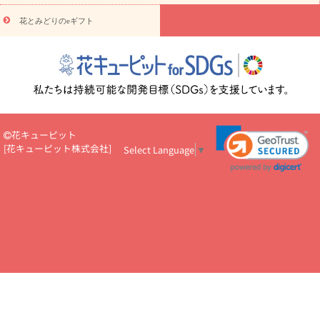
え・お悔やみ・
3000円～
お供え・お悔やみ・
5000円～
お供
読み
え・お悔やみ・
7000円～
お供え・お悔やみ・
10000円～
花とみどりのeギフト
物
注目されている記事
365日の誕生花カレンダー
開店・開業祝
いのマナー
定年退職祝いのマナー
お祝いを贈るときのマナー・
ルール
花キューピットのお祝いコラム一覧
誕生日のお花を「色
彩心理学」で選ぶ方法
結婚祝いの予算相場
出産祝いお役立ち情
報
転職祝いのマナー基礎知識
ペットのお祝いワンポイントアド
バイス
スタンド花（フラスタ）のマナー
お見舞いのマナーとル
花キューピット
ール
新築引っ越し祝いコラム
お祝い花のマナー総まとめ
職
[
花キューピット株式会社
]
Select Language
▼
場上司や先輩へ贈るお祝い花の正解は？
開店祝いの花 選び方ガイ
ド（早見表あり）
お供えを贈るときのマナー・ルール
花キューピットのお供え・
お悔やみ・仏花コラム一覧
花キューピットの仏花のルール・マナ
ーQ&A
ペットの供花の基礎知識とペットロスを癒す向き合い方
一周忌のマナー
四十九日の基礎知識
お盆のルール・マナー
お彼岸のルール・マナー
キリスト教のお葬式の流れ【マナー基礎
知識】
お供え花のマナー総まとめ
仏花の選び方ガイド（早見表
あり)
花キューピット×専門家
CO2排出量削減 / SDGsを考える
プロ直伝10のテクニック
花美人5人の「花のある暮らし」
美
しい“花とお祝い”の世界
花贈りをもっと楽しみたい
男性は花を