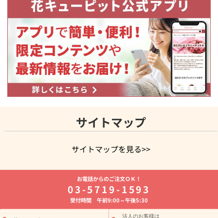
サイトマップ
サイトマップを見る>>
よく贈られる花
お祝いの花特集
誕生日フラワーギフト特集
お電話からのご注文ＯＫ！
8月の誕生花(トルコキキョウ)
開店・開業祝い
退職祝い
結
03-5719-1593
婚記念日
お供え・お悔やみ
お供え・お悔やみの花
四十九日
受付時間 午前9:00～午後5:30
法要以降に贈る花
通夜・葬儀に贈る花
胡蝶蘭・花鉢
プリザ
ーブドフラワー
季節のイベント
ひまわり ギフト・プレゼント
法人のお客様は