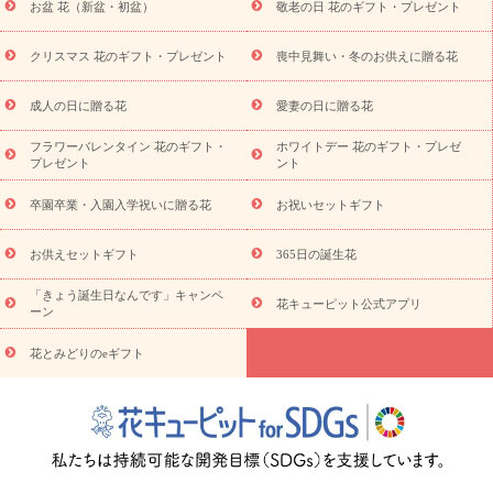
お盆 花（新盆・初盆）
敬老の日 花のギフト・プレゼント
お供え プリザーブドフラワー
ペットのお供えフラワー
お盆（新
盆・初盆）
その他
お祝い返し
お見舞い
お取り寄せギフト
ビジネス用
ご自宅用
観葉植物
ミディ胡蝶蘭
プリザーブ
クリスマス 花のギフト・プレゼント
喪中見舞い・冬のお供えに贈る花
スタイルから探す
ドフラワー
アレンジメント
花束
スタ
ンド花
お祝い
お供え・お悔やみ
胡蝶蘭
胡蝶蘭・花鉢
ミ
成人の日に贈る花
愛妻の日に贈る花
ディ胡蝶蘭・お祝い
ミディ胡蝶蘭・お供え
世界初の青色胡蝶蘭
フラワーバレンタイン 花のギフト・
ホワイトデー 花のギフト・プレゼ
観葉植物
観葉植物
産直多肉植物
プリザーブドフラワー
プレゼント
ント
お祝い
お供え・お悔やみ
花とセットギフト
セミオーダー
プチギフト（hanamore -ハナモア-）
花とみどりのeギフト
花
卒園卒業・入園入学祝いに贈る花
お祝いセットギフト
キューピットのeGfit
カラー
ピンク
イエローオレンジ
レッ
予算から探す
ド
お花の種類
バラ
ユリ
トルコキキョウ
お供えセットギフト
365日の誕生花
お祝い
お祝い・
3000円～
お祝い・
4000円～
お祝い・
5000円～
お祝い・
7000円～
お祝い・
10000円～
お供え・お
「きょう誕生日なんです」キャンペ
花キューピット公式アプリ
ーン
悔やみ
お供え・お悔やみ・
3000円～
お供え・お悔やみ・
5000
円～
お供え・お悔やみ・
7000円～
お供え・お悔やみ・
10000
花とみどりのeギフト
読み物
円～
注目されている記事
365日の誕生花カレンダー
開店・開業祝
いのマナー
定年退職祝いのマナー
お祝いを贈るときのマナー・
ルール
花キューピットのお祝いコラム一覧
誕生日のお花を「色
彩心理学」で選ぶ方法
結婚祝いの予算相場
出産祝いお役立ち情
報
転職祝いのマナー基礎知識
ペットのお祝いワンポイントアド