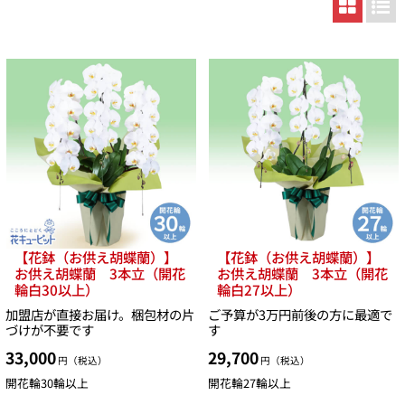
【花鉢（お供え胡蝶蘭）】
【花鉢（お供え胡蝶蘭）】
お供え胡蝶蘭 3本立（開花
お供え胡蝶蘭 3本立（開花
輪白30以上）
輪白27以上）
加盟店が直接お届け。梱包材の片
ご予算が3万円前後の方に最適で
づけが不要です
す
33,000
29,700
円（税込）
円（税込）
開花輪30輪以上
開花輪27輪以上