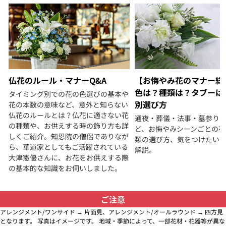
仏花のルール・マナーQ&A
【お悔やみ花のマナー総
色は？種類は？タブーは
タイミング別での花の色選びの基本や
別選び方
花の本数の意味など、意外と知らない
仏花のルールとは？仏花に適さない花
通夜・葬儀・法事・墓参り
の種類や、お供えする時の飾り方も詳
ど、お悔やみシーンごとの花
しくご紹介。知恩院の僧侶でありなが
類の選び方、気をつけたい
ら、華道家としてもご活躍されている
解説。
大津憲優さんに、お花をお供えする際
の基本的な知識をお伺いしました。
ご注意
アレンジメント/ワンサイド → 片面見、アレンジメント/オールラウンド → 四方見
となります。 写真はイメージです。 地域・季節によって、一部花材・花器等が異な