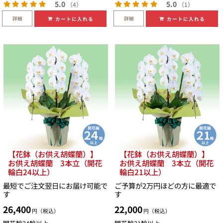
5.0
5.0
（4）
（1）
詳細
詳細
カートに入れる
カートに入れる
【花鉢（お供え胡蝶蘭）】
【花鉢（お供え胡蝶蘭）】
お供え胡蝶蘭 3本立（開花
お供え胡蝶蘭 3本立（開花
輪白24以上）
輪白21以上）
最短でご注文翌日にお届け可能で
ご予算が2万円ほどの方に最適で
す
す
26,400
22,000
円（税込）
円（税込）