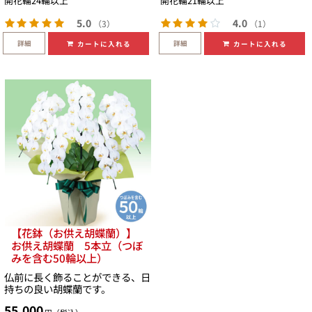
開花輪24輪以上
開花輪21輪以上
5.0
4.0
（3）
（1）
詳細
詳細
カートに入れる
カートに入れる
【花鉢（お供え胡蝶蘭）】
お供え胡蝶蘭 5本立（つぼ
みを含む50輪以上）
仏前に長く飾ることができる、日
持ちの良い胡蝶蘭です。
55,000