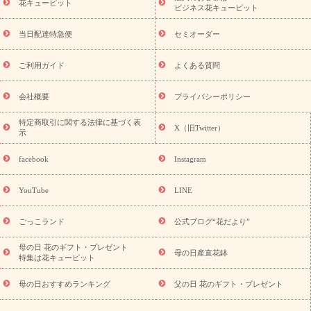
季節のイベント
花キューピット
特集
お盆 花（新盆・初盆）
お盆 花（新
ビジネス花キューピット
盆・初盆）
お盆 花（新盆・初盆）
お盆・お供え 花とセットギ
フト
お盆・お供え プリザーブドフラワー
ひまわり ギフト・プ
当日配達特急便
セミオーダー
レゼント特集
夏の花贈り・お中元・暑中見舞い 花のギフト特集
敬老の日におくる花ギフト・プレゼント特集
敬老の日におくる
ご利用ガイド
よくある質問
花ギフト・プレゼント特集
敬老の日 花のおすすめランキング
敬
老の日 花鉢植えのギフト・プレゼント特集
敬老の日 花とセットギ
会社概要
プライバシーポリシー
フト・プレゼント特集
敬老の日の花 全てのギフト一覧
キャン
ペーン
映画『ウォーターガーディアンズ』コラボキャンペーン
特定商取引に関する法律に基づく表
X（旧Twitter）
示
誕生日の花を探す
「きょう誕生日なんです」キャンペーン
誕生日フラワーギフト
誕生日フラワーギフト特集
誕生日フラワ
facebook
Instagram
ーギフト商品一覧
バラ
ユリ
トルコキキョウ
8月の誕生花
(トルコキキョウ)
9月の誕生花(リンドウ)
誕生日セットギフト
YouTube
LINE
用途か
キャンペーン
「きょう誕生日なんです」キャンペーン
ら探す
お祝いの花特集
当日配達特急便
お祝い商品一覧
お
ごっこランド
公式ブログ“花だより”
祝い
開店・開業祝い
新築・引っ越し祝い
退職祝い
結婚記
念日
結婚祝い
出産祝い
退院祝い・快気祝い
還暦祝い・長
母の日 花のギフト・プレゼント
母の日産直花鉢
特集は花キューピット
寿祝い
プチギフト
ペットのお祝いフラワー
お中元・暑中見
舞い
敬老の日
お供え・お悔やみ
当日配達特急便 お供え
お
母の日おすすめランキング
父の日 花のギフト・プレゼント
供え・お悔やみ商品一覧
お供え・お悔やみの花
四十九日法要以
降に贈る花
通夜・葬儀に贈る花
お供え お花とセットギフト