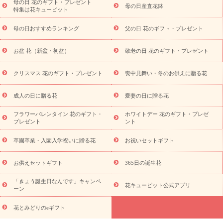
祝い・長寿祝い
プチギフト
ペットのお祝いフラワー
お中
母の日 花のギフト・プレゼント
母の日産直花鉢
特集は花キューピット
元・暑中見舞い
敬老の日
お供え・お悔やみ
当日配達特急便
お供え
お供え・お悔やみ商品一覧
お供え・お悔やみの花
四
母の日おすすめランキング
父の日 花のギフト・プレゼント
十九日法要以降に贈る花
通夜・葬儀に贈る花
お供え お花とセッ
トギフト
お供え プリザーブドフラワー
ペットのお供えフラワー
お盆 花（新盆・初盆）
敬老の日 花のギフト・プレゼント
お盆（新盆・初盆）
その他
お祝い返し
お見舞い
お取り
寄せギフト
ビジネス用
ご自宅用
観葉植物
ミディ胡蝶蘭
クリスマス 花のギフト・プレゼント
喪中見舞い・冬のお供えに贈る花
スタイルから探す
プリザーブドフラワー
アレンジメント
花束
スタンド花
お祝い
お供え・お悔やみ
胡蝶蘭
胡蝶
成人の日に贈る花
愛妻の日に贈る花
蘭・花鉢
ミディ胡蝶蘭・お祝い
ミディ胡蝶蘭・お供え
世界初
の青色胡蝶蘭
観葉植物
観葉植物
産直多肉植物
プリザーブ
フラワーバレンタイン 花のギフト・
ホワイトデー 花のギフト・プレゼ
ドフラワー
お祝い
お供え・お悔やみ
花とセットギフト
セ
プレゼント
ント
ミオーダー
プチギフト（hanamore -ハナモア-）
花とみどりの
eギフト
花キューピットのeGfit
カラー
ピンク
イエローオ
卒園卒業・入園入学祝いに贈る花
お祝いセットギフト
予
レンジ
レッド
お花の種類
バラ
ユリ
トルコキキョウ
算から探す
お祝い
お祝い・
3000円～
お祝い・
4000円～
お供えセットギフト
365日の誕生花
お祝い・
5000円～
お祝い・
7000円～
お祝い・
10000円～
「きょう誕生日なんです」キャンペ
お供え・お悔やみ
お供え・お悔やみ・
3000円～
お供え・お
花キューピット公式アプリ
ーン
悔やみ・
5000円～
お供え・お悔やみ・
7000円～
お供え・お悔
読み物
やみ・
10000円～
花とみどりのeギフト
注目されている記事
365日の誕生花カレンダー
開店・開業祝