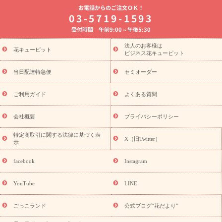
お電話からのご注文ＯＫ！
8月の誕生花(トルコキキョウ)
開店・開業祝い
退職祝い
結
03-5719-1593
婚記念日
お供え・お悔やみ
お供え・お悔やみの花
四十九日
受付時間 午前9:00～午後5:30
法要以降に贈る花
通夜・葬儀に贈る花
胡蝶蘭・花鉢
プリザ
ーブドフラワー
季節のイベント
ひまわり ギフト・プレゼント
法人のお客様は
季節のイベント
花キューピット
特集
お盆 花（新盆・初盆）
お盆 花（新
ビジネス花キューピット
盆・初盆）
お盆 花（新盆・初盆）
お盆・お供え 花とセットギ
フト
お盆・お供え プリザーブドフラワー
ひまわり ギフト・プ
当日配達特急便
セミオーダー
レゼント特集
夏の花贈り・お中元・暑中見舞い 花のギフト特集
敬老の日におくる花ギフト・プレゼント特集
敬老の日におくる
ご利用ガイド
よくある質問
花ギフト・プレゼント特集
敬老の日 花のおすすめランキング
敬
老の日 花鉢植えのギフト・プレゼント特集
敬老の日 花とセットギ
会社概要
プライバシーポリシー
フト・プレゼント特集
敬老の日の花 全てのギフト一覧
キャン
誕生日の花を
特定商取引に関する法律に基づく表
ペーン
「きょう誕生日なんです」キャンペーン
X（旧Twitter）
示
探す
誕生日フラワーギフト
誕生日フラワーギフト特集
誕生
日フラワーギフト商品一覧
バラ
ユリ
トルコキキョウ
8月の
facebook
Instagram
誕生花(トルコキキョウ)
9月の誕生花(リンドウ)
誕生日セット
ギフト
キャンペーン
「きょう誕生日なんです」キャンペーン
YouTube
LINE
用途から探す
お祝いの花特集
当日配達特急便
お祝い商品
一覧
お祝い
開店・開業祝い
新築・引っ越し祝い
退職祝い
ごっこランド
公式ブログ“花だより”
結婚記念日
結婚祝い
出産祝い
退院祝い・快気祝い
還暦