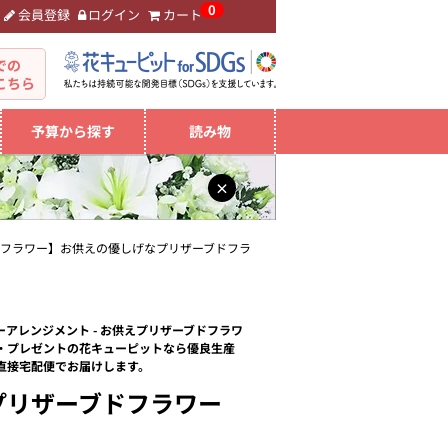
0
会員登録
ログイン
カート
。
での
こちら
予算から探す
読み物
×
ドフラワー】お供えの優しげなプリザーブドフラ
アレンジメント - お供えプリザーブドフラワ
・プレゼントの花キューピットなら優良生産
直接宅配便でお届けします。
プリザーブドフラワー