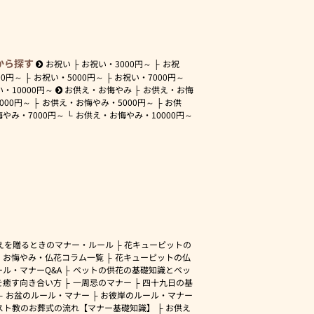
から探す
お祝い
お祝い・
3000円～
お祝
00円～
お祝い・
5000円～
お祝い・
7000円～
い・
10000円～
お供え・お悔やみ
お供え・お悔
3000円～
お供え・お悔やみ・
5000円～
お供
悔やみ・
7000円～
お供え・お悔やみ・
10000円～
えを贈るときのマナー・ルール
花キューピットの
・お悔やみ・仏花コラム一覧
花キューピットの仏
ル・マナーQ&A
ペットの供花の基礎知識とペッ
を癒す向き合い方
一周忌のマナー
四十九日の基
お盆のルール・マナー
お彼岸のルール・マナー
スト教のお葬式の流れ【マナー基礎知識】
お供え