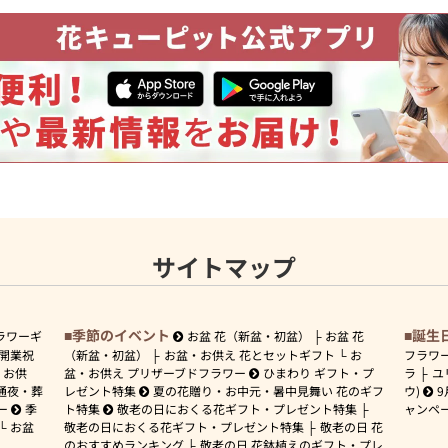
サイトマップ
季節のイベント
誕生
ラワーギ
お盆 花（新盆・初盆）
お盆 花
開業祝
（新盆・初盆）
お盆・お供え 花とセットギフト
お
フラワ
お供
盆・お供え プリザーブドフラワー
ひまわり ギフト・プ
ラ
ユ
通夜・葬
レゼント特集
夏の花贈り・お中元・暑中見舞い 花のギフ
ウ)
9
ー
季
ト特集
敬老の日におくる花ギフト・プレゼント特集
ャンペ
お盆
敬老の日におくる花ギフト・プレゼント特集
敬老の日 花
のおすすめランキング
敬老の日 花鉢植えのギフト・プレ