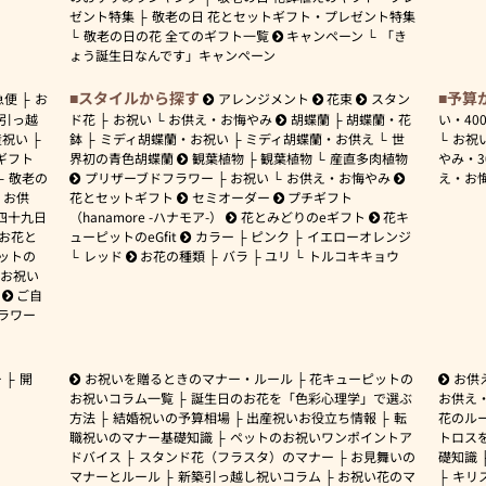
ゼント特集
敬老の日 花とセットギフト・プレゼント特集
敬老の日の花 全てのギフト一覧
キャンペーン
「き
ょう誕生日なんです」キャンペーン
スタイルから探す
予算
急便
お
アレンジメント
花束
スタン
引っ越
ド花
お祝い
お供え・お悔やみ
胡蝶蘭
胡蝶蘭・花
い・
40
産祝い
鉢
ミディ胡蝶蘭・お祝い
ミディ胡蝶蘭・お供え
世
お祝
ギフト
界初の青色胡蝶蘭
観葉植物
観葉植物
産直多肉植物
やみ・
敬老の
プリザーブドフラワー
お祝い
お供え・お悔やみ
え・お
お供
花とセットギフト
セミオーダー
プチギフト
四十九日
（hanamore -ハナモア-）
花とみどりのeギフト
花キ
 お花と
ューピットのeGfit
カラー
ピンク
イエローオレンジ
ットの
レッド
お花の種類
バラ
ユリ
トルコキキョウ
お祝い
ご自
ラワー
ー
開
お祝いを贈るときのマナー・ルール
花キューピットの
お供
お祝いコラム一覧
誕生日のお花を「色彩心理学」で選ぶ
お供え
方法
結婚祝いの予算相場
出産祝いお役立ち情報
転
花のルー
職祝いのマナー基礎知識
ペットのお祝いワンポイントア
トロス
ドバイス
スタンド花（フラスタ）のマナー
お見舞いの
礎知識
マナーとルール
新築引っ越し祝いコラム
お祝い花のマ
キリ