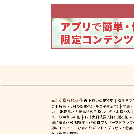
よく贈られる花
お祝いの花特集
誕生日フ
フト特集
8月の誕生花(トルコキキョウ)
開店・
い
退職祝い
結婚記念日
お供え・お悔やみ
え・お悔やみの花
四十九日法要以降に贈る花
儀に贈る花
胡蝶蘭・花鉢
プリザーブドフラワ
節のイベント
ひまわり ギフト・プレゼント特集
花（新盆・初盆）