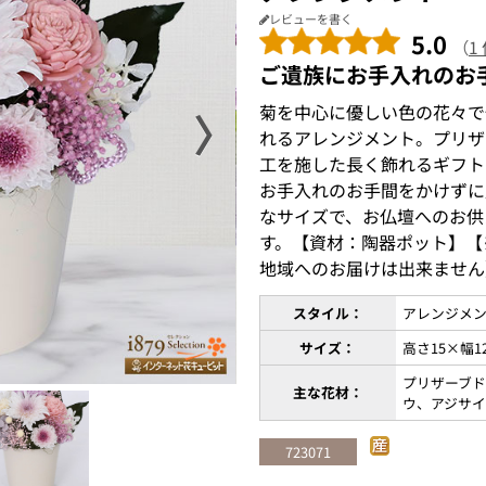
レビューを書く
5.0
（
1
ご遺族にお手入れのお
菊を中心に優しい色の花々で
〉
れるアレンジメント。プリザ
工を施した長く飾れるギフト
お手入れのお手間をかけずに
なサイズで、お仏壇へのお供
す。【資材：陶器ポット】【
地域へのお届けは出来ません
スタイル：
アレンジメ
サイズ：
高さ15×幅1
プリザーブ
主な花材：
ウ、アジサ
723071