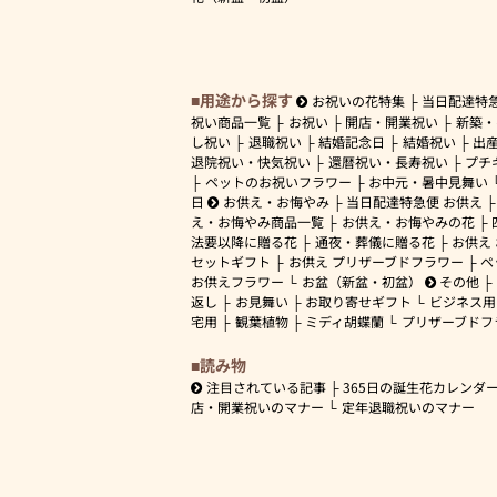
用途から探す
お祝いの花特集
当日配達特
祝い商品一覧
お祝い
開店・開業祝い
新築・
し祝い
退職祝い
結婚記念日
結婚祝い
出
退院祝い・快気祝い
還暦祝い・長寿祝い
プチ
ペットのお祝いフラワー
お中元・暑中見舞い
日
お供え・お悔やみ
当日配達特急便 お供え
え・お悔やみ商品一覧
お供え・お悔やみの花
法要以降に贈る花
通夜・葬儀に贈る花
お供え
セットギフト
お供え プリザーブドフラワー
ペ
お供えフラワー
お盆（新盆・初盆）
その他
返し
お見舞い
お取り寄せギフト
ビジネス用
宅用
観葉植物
ミディ胡蝶蘭
プリザーブドフ
読み物
注目されている記事
365日の誕生花カレンダ
店・開業祝いのマナー
定年退職祝いのマナー