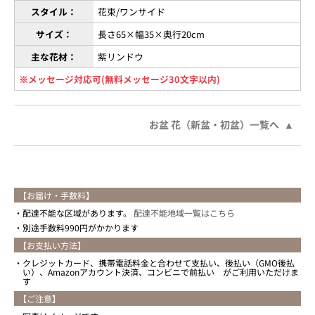
スタイル：
花束/ワンサイド
サイズ：
長さ65×幅35×奥行20cm
主な花材：
紫リンドウ
※メッセージ対応可(無料メッセージ30文字以内)
お盆 花（新盆・初盆）一覧へ
【お届け・手数料】
配達不能な区域があります。
配達不能地域一覧はこちら
別途手数料990円がかかります
【お支払い方法】
クレジットカード、携帯電話料金と合わせて支払い、後払い（GMO後払
い）、Amazonアカウント決済、コンビニで前払い がご利用いただけま
す
【ご注意】