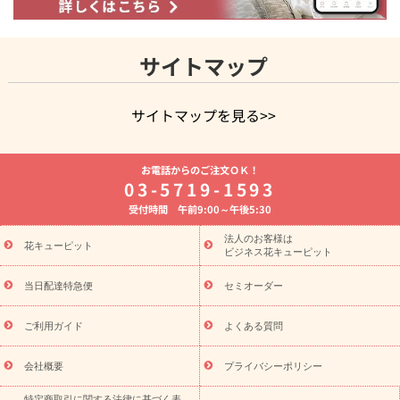
サイトマップ
サイトマップを見る>>
よく贈られる花
お祝いの花特集
誕生日フラワーギフト特集
お電話からのご注文ＯＫ！
8月の誕生花(トルコキキョウ)
開店・開業祝い
退職祝い
結
03-5719-1593
婚記念日
お供え・お悔やみ
お供え・お悔やみの花
四十九日
受付時間 午前9:00～午後5:30
法要以降に贈る花
通夜・葬儀に贈る花
胡蝶蘭・花鉢
プリザ
ーブドフラワー
季節のイベント
ひまわり ギフト・プレゼント
法人のお客様は
季節のイベント
花キューピット
特集
お盆 花（新盆・初盆）
お盆 花（新
ビジネス花キューピット
盆・初盆）
お盆 花（新盆・初盆）
お盆・お供え 花とセットギ
フト
お盆・お供え プリザーブドフラワー
ひまわり ギフト・プ
当日配達特急便
セミオーダー
レゼント特集
夏の花贈り・お中元・暑中見舞い 花のギフト特集
敬老の日におくる花ギフト・プレゼント特集
敬老の日におくる
ご利用ガイド
よくある質問
花ギフト・プレゼント特集
敬老の日 花のおすすめランキング
敬
老の日 花鉢植えのギフト・プレゼント特集
敬老の日 花とセットギ
会社概要
プライバシーポリシー
フト・プレゼント特集
敬老の日の花 全てのギフト一覧
キャン
特定商取引に関する法律に基づく表