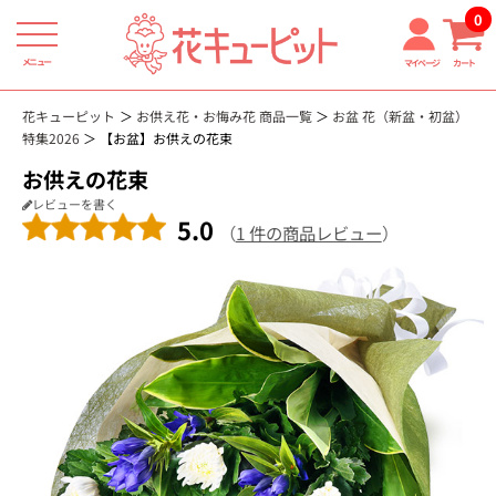
0
メニュー
マイページ
カート
花キューピット
お供え花・お悔み花 商品一覧
お盆 花（新盆・初盆）
特集2026
【お盆】お供えの花束
お供えの花束
レビューを書く
5.0
（
1 件の商品レビュー
）