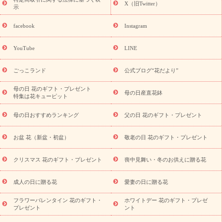
誕生日の花を
ペーン
「きょう誕生日なんです」キャンペーン
X（旧Twitter）
示
探す
誕生日フラワーギフト
誕生日フラワーギフト特集
誕生
日フラワーギフト商品一覧
バラ
ユリ
トルコキキョウ
8月の
facebook
Instagram
誕生花(トルコキキョウ)
9月の誕生花(リンドウ)
誕生日セット
ギフト
キャンペーン
「きょう誕生日なんです」キャンペーン
YouTube
LINE
用途から探す
お祝いの花特集
当日配達特急便
お祝い商品
一覧
お祝い
開店・開業祝い
新築・引っ越し祝い
退職祝い
ごっこランド
公式ブログ“花だより”
結婚記念日
結婚祝い
出産祝い
退院祝い・快気祝い
還暦
祝い・長寿祝い
プチギフト
ペットのお祝いフラワー
お中
母の日 花のギフト・プレゼント
母の日産直花鉢
特集は花キューピット
元・暑中見舞い
敬老の日
お供え・お悔やみ
当日配達特急便
お供え
お供え・お悔やみ商品一覧
お供え・お悔やみの花
四
母の日おすすめランキング
父の日 花のギフト・プレゼント
十九日法要以降に贈る花
通夜・葬儀に贈る花
お供え お花とセッ
トギフト
お供え プリザーブドフラワー
ペットのお供えフラワー
お盆 花（新盆・初盆）
敬老の日 花のギフト・プレゼント
お盆（新盆・初盆）
その他
お祝い返し
お見舞い
お取り
寄せギフト
ビジネス用
ご自宅用
観葉植物
ミディ胡蝶蘭
クリスマス 花のギフト・プレゼント
喪中見舞い・冬のお供えに贈る花
スタイルから探す
プリザーブドフラワー
アレンジメント
花束
スタンド花
お祝い
お供え・お悔やみ
胡蝶蘭
胡蝶
成人の日に贈る花
愛妻の日に贈る花
蘭・花鉢
ミディ胡蝶蘭・お祝い
ミディ胡蝶蘭・お供え
世界初
の青色胡蝶蘭
観葉植物
観葉植物
産直多肉植物
プリザーブ
フラワーバレンタイン 花のギフト・
ホワイトデー 花のギフト・プレゼ
ドフラワー
お祝い
お供え・お悔やみ
花とセットギフト
セ
プレゼント
ント
ミオーダー
プチギフト（hanamore -ハナモア-）
花とみどりの