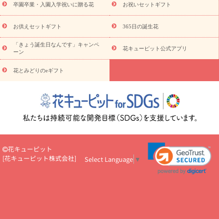
eギフト
花キューピットのeGfit
カラー
ピンク
イエローオ
卒園卒業・入園入学祝いに贈る花
お祝いセットギフト
予
レンジ
レッド
お花の種類
バラ
ユリ
トルコキキョウ
算から探す
お祝い
お祝い・
3000円～
お祝い・
4000円～
お供えセットギフト
365日の誕生花
お祝い・
5000円～
お祝い・
7000円～
お祝い・
10000円～
「きょう誕生日なんです」キャンペ
お供え・お悔やみ
お供え・お悔やみ・
3000円～
お供え・お
花キューピット公式アプリ
ーン
悔やみ・
5000円～
お供え・お悔やみ・
7000円～
お供え・お悔
読み物
やみ・
10000円～
花とみどりのeギフト
注目されている記事
365日の誕生花カレンダー
開店・開業祝
いのマナー
定年退職祝いのマナー
お祝いを贈るときのマナー・
ルール
花キューピットのお祝いコラム一覧
誕生日のお花を「色
彩心理学」で選ぶ方法
結婚祝いの予算相場
出産祝いお役立ち情
報
転職祝いのマナー基礎知識
ペットのお祝いワンポイントアド
バイス
スタンド花（フラスタ）のマナー
お見舞いのマナーとル
ール
新築引っ越し祝いコラム
お祝い花のマナー総まとめ
職
花キューピット
場上司や先輩へ贈るお祝い花の正解は？
開店祝いの花 選び方ガイ
[
花キューピット株式会社
]
Select Language
▼
ド（早見表あり）
お供えを贈るときのマナー・ルール
花キューピットのお供え・
お悔やみ・仏花コラム一覧
花キューピットの仏花のルール・マナ
ーQ&A
ペットの供花の基礎知識とペットロスを癒す向き合い方
一周忌のマナー
四十九日の基礎知識
お盆のルール・マナー
お彼岸のルール・マナー
キリスト教のお葬式の流れ【マナー基礎