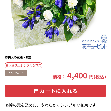
お供えの花束 - お盆
故人を偲ぶシンプルな花束
4,400
ob525233
価格：
円(税込)
カートに入れる
哀悼の意を込めた、やわらかくシンプルな花束です。