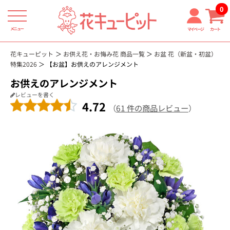
0
メニュー
マイページ
カート
花キューピット
お供え花・お悔み花 商品一覧
お盆 花（新盆・初盆）
特集2026
【お盆】お供えのアレンジメント
お供えのアレンジメント
レビューを書く
4.72
（
61 件の商品レビュー
）