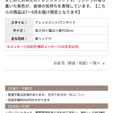
着いた紫色が、哀悼の気持ちを表現しています。【こち
らの商品は7〜9月お届け限定となります】
スタイル：
アレンジメント/ワンサイド
サイズ：
高さ30×幅26×奥行20cm
主な花材：
紫リンドウ
※メッセージ対応可(無料メッセージ30文字以内)
お盆 花（新盆・初盆）一覧へ
【お届け・手数料】
配達不能な区域があります。
配達不能地域一覧はこちら
別途手数料990円がかかります
【お支払い方法】
クレジットカード、携帯電話料金と合わせて支払い、後払い（GMO後払