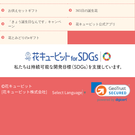
キューピットのeGfit
カラー
ピンク
イエローオレンジ
レッ
予算から探す
ド
お花の種類
バラ
ユリ
トルコキキョウ
お供えセットギフト
365日の誕生花
お祝い
お祝い・
3000円～
お祝い・
4000円～
お祝い・
5000円～
お祝い・
7000円～
お祝い・
10000円～
お供え・お
「きょう誕生日なんです」キャンペ
花キューピット公式アプリ
ーン
悔やみ
お供え・お悔やみ・
3000円～
お供え・お悔やみ・
5000
円～
お供え・お悔やみ・
7000円～
お供え・お悔やみ・
10000
花とみどりのeギフト
読み物
円～
注目されている記事
365日の誕生花カレンダー
開店・開業祝
いのマナー
定年退職祝いのマナー
お祝いを贈るときのマナー・
ルール
花キューピットのお祝いコラム一覧
誕生日のお花を「色
彩心理学」で選ぶ方法
結婚祝いの予算相場
出産祝いお役立ち情
報
転職祝いのマナー基礎知識
ペットのお祝いワンポイントアド
バイス
スタンド花（フラスタ）のマナー
お見舞いのマナーとル
花キューピット
ール
新築引っ越し祝いコラム
お祝い花のマナー総まとめ
職
[
花キューピット株式会社
]
Select Language
▼
場上司や先輩へ贈るお祝い花の正解は？
開店祝いの花 選び方ガイ
ド（早見表あり）
お供えを贈るときのマナー・ルール
花キューピットのお供え・
お悔やみ・仏花コラム一覧
花キューピットの仏花のルール・マナ
ーQ&A
ペットの供花の基礎知識とペットロスを癒す向き合い方
一周忌のマナー
四十九日の基礎知識
お盆のルール・マナー
お彼岸のルール・マナー
キリスト教のお葬式の流れ【マナー基礎