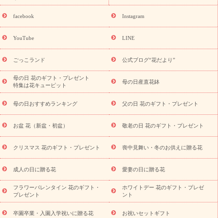
誕生日の花を探す
「きょう誕生日なんです」キャンペーン
誕生日フラワーギフト
誕生日フラワーギフト特集
誕生日フラワ
facebook
Instagram
ーギフト商品一覧
バラ
ユリ
トルコキキョウ
8月の誕生花
(トルコキキョウ)
9月の誕生花(リンドウ)
誕生日セットギフト
YouTube
LINE
用途か
キャンペーン
「きょう誕生日なんです」キャンペーン
ら探す
お祝いの花特集
当日配達特急便
お祝い商品一覧
お
ごっこランド
公式ブログ“花だより”
祝い
開店・開業祝い
新築・引っ越し祝い
退職祝い
結婚記
念日
結婚祝い
出産祝い
退院祝い・快気祝い
還暦祝い・長
母の日 花のギフト・プレゼント
母の日産直花鉢
特集は花キューピット
寿祝い
プチギフト
ペットのお祝いフラワー
お中元・暑中見
舞い
敬老の日
お供え・お悔やみ
当日配達特急便 お供え
お
母の日おすすめランキング
父の日 花のギフト・プレゼント
供え・お悔やみ商品一覧
お供え・お悔やみの花
四十九日法要以
降に贈る花
通夜・葬儀に贈る花
お供え お花とセットギフト
お盆 花（新盆・初盆）
敬老の日 花のギフト・プレゼント
お供え プリザーブドフラワー
ペットのお供えフラワー
お盆（新
盆・初盆）
その他
お祝い返し
お見舞い
お取り寄せギフト
ビジネス用
ご自宅用
観葉植物
ミディ胡蝶蘭
プリザーブ
クリスマス 花のギフト・プレゼント
喪中見舞い・冬のお供えに贈る花
スタイルから探す
ドフラワー
アレンジメント
花束
スタ
ンド花
お祝い
お供え・お悔やみ
胡蝶蘭
胡蝶蘭・花鉢
ミ
成人の日に贈る花
愛妻の日に贈る花
ディ胡蝶蘭・お祝い
ミディ胡蝶蘭・お供え
世界初の青色胡蝶蘭
フラワーバレンタイン 花のギフト・
ホワイトデー 花のギフト・プレゼ
観葉植物
観葉植物
産直多肉植物
プリザーブドフラワー
プレゼント
ント
お祝い
お供え・お悔やみ
花とセットギフト
セミオーダー
プチギフト（hanamore -ハナモア-）
花とみどりのeギフト
花
卒園卒業・入園入学祝いに贈る花
お祝いセットギフト