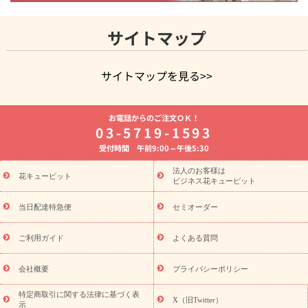
サイトマップ
サイトマップを見る>>
よく贈られる花
お祝いの花特集
誕生日フラワーギフト特集
お電話からのご注文ＯＫ！
8月の誕生花(トルコキキョウ)
開店・開業祝い
退職祝い
結
03-5719-1593
婚記念日
お供え・お悔やみ
お供え・お悔やみの花
四十九日
受付時間 午前9:00～午後5:30
法要以降に贈る花
通夜・葬儀に贈る花
胡蝶蘭・花鉢
プリザ
ーブドフラワー
季節のイベント
ひまわり ギフト・プレゼント
法人のお客様は
季節のイベント
花キューピット
特集
お盆 花（新盆・初盆）
お盆 花（新
ビジネス花キューピット
盆・初盆）
お盆 花（新盆・初盆）
お盆・お供え 花とセットギ
フト
お盆・お供え プリザーブドフラワー
ひまわり ギフト・プ
当日配達特急便
セミオーダー
レゼント特集
夏の花贈り・お中元・暑中見舞い 花のギフト特集
敬老の日におくる花ギフト・プレゼント特集
敬老の日におくる
ご利用ガイド
よくある質問
花ギフト・プレゼント特集
敬老の日 花のおすすめランキング
敬
老の日 花鉢植えのギフト・プレゼント特集
敬老の日 花とセットギ
会社概要
プライバシーポリシー
フト・プレゼント特集
敬老の日の花 全てのギフト一覧
キャン
ペーン
映画『ウォーターガーディアンズ』コラボキャンペーン
特定商取引に関する法律に基づく表
X（旧Twitter）
示