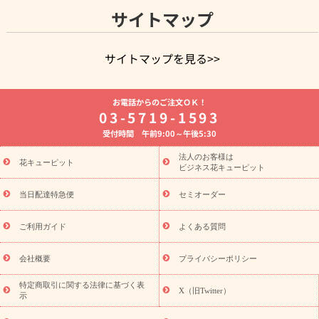
サイトマップ
サイトマップを見る>>
よく贈られる花
お祝いの花特集
誕生日フラワーギフト特集
お電話からのご注文ＯＫ！
8月の誕生花(トルコキキョウ)
開店・開業祝い
退職祝い
結
03-5719-1593
婚記念日
お供え・お悔やみ
お供え・お悔やみの花
四十九日
受付時間 午前9:00～午後5:30
法要以降に贈る花
通夜・葬儀に贈る花
胡蝶蘭・花鉢
プリザ
ーブドフラワー
季節のイベント
ひまわり ギフト・プレゼント
法人のお客様は
季節のイベント
花キューピット
特集
お盆 花（新盆・初盆）
お盆 花（新
ビジネス花キューピット
盆・初盆）
お盆 花（新盆・初盆）
お盆・お供え 花とセットギ
フト
お盆・お供え プリザーブドフラワー
ひまわり ギフト・プ
当日配達特急便
セミオーダー
レゼント特集
夏の花贈り・お中元・暑中見舞い 花のギフト特集
敬老の日におくる花ギフト・プレゼント特集
敬老の日におくる
ご利用ガイド
よくある質問
花ギフト・プレゼント特集
敬老の日 花のおすすめランキング
敬
老の日 花鉢植えのギフト・プレゼント特集
敬老の日 花とセットギ
会社概要
プライバシーポリシー
フト・プレゼント特集
敬老の日の花 全てのギフト一覧
キャン
ペーン
映画『ウォーターガーディアンズ』コラボキャンペーン
特定商取引に関する法律に基づく表
X（旧Twitter）
示
誕生日の花を探す
「きょう誕生日なんです」キャンペーン
誕生日フラワーギフト
誕生日フラワーギフト特集
誕生日フラワ