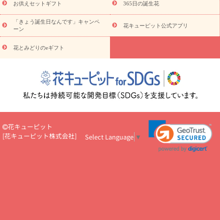
予算から探す
ド
お花の種類
バラ
ユリ
トルコキキョウ
お供えセットギフト
365日の誕生花
お祝い
お祝い・
3000円～
お祝い・
4000円～
お祝い・
5000円～
お祝い・
7000円～
お祝い・
10000円～
お供え・お
「きょう誕生日なんです」キャンペ
花キューピット公式アプリ
ーン
悔やみ
お供え・お悔やみ・
3000円～
お供え・お悔やみ・
5000
円～
お供え・お悔やみ・
7000円～
お供え・お悔やみ・
10000
花とみどりのeギフト
読み物
円～
注目されている記事
365日の誕生花カレンダー
開店・開業祝
いのマナー
定年退職祝いのマナー
お祝いを贈るときのマナー・
ルール
花キューピットのお祝いコラム一覧
誕生日のお花を「色
彩心理学」で選ぶ方法
結婚祝いの予算相場
出産祝いお役立ち情
報
転職祝いのマナー基礎知識
ペットのお祝いワンポイントアド
バイス
スタンド花（フラスタ）のマナー
お見舞いのマナーとル
花キューピット
ール
新築引っ越し祝いコラム
お祝い花のマナー総まとめ
職
[
花キューピット株式会社
]
Select Language
▼
場上司や先輩へ贈るお祝い花の正解は？
開店祝いの花 選び方ガイ
ド（早見表あり）
お供えを贈るときのマナー・ルール
花キューピットのお供え・
お悔やみ・仏花コラム一覧
花キューピットの仏花のルール・マナ
ーQ&A
ペットの供花の基礎知識とペットロスを癒す向き合い方
一周忌のマナー
四十九日の基礎知識
お盆のルール・マナー
お彼岸のルール・マナー
キリスト教のお葬式の流れ【マナー基礎
知識】
お供え花のマナー総まとめ
仏花の選び方ガイド（早見表