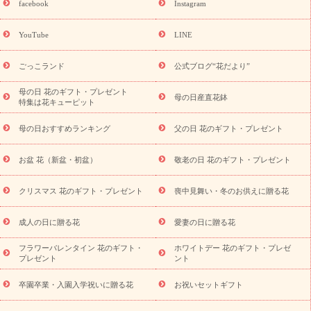
facebook
Instagram
ーギフト商品一覧
バラ
ユリ
トルコキキョウ
8月の誕生花
(トルコキキョウ)
9月の誕生花(リンドウ)
誕生日セットギフト
YouTube
LINE
用途か
キャンペーン
「きょう誕生日なんです」キャンペーン
ら探す
お祝いの花特集
当日配達特急便
お祝い商品一覧
お
ごっこランド
公式ブログ“花だより”
祝い
開店・開業祝い
新築・引っ越し祝い
退職祝い
結婚記
念日
結婚祝い
出産祝い
退院祝い・快気祝い
還暦祝い・長
母の日 花のギフト・プレゼント
母の日産直花鉢
特集は花キューピット
寿祝い
プチギフト
ペットのお祝いフラワー
お中元・暑中見
舞い
敬老の日
お供え・お悔やみ
当日配達特急便 お供え
お
母の日おすすめランキング
父の日 花のギフト・プレゼント
供え・お悔やみ商品一覧
お供え・お悔やみの花
四十九日法要以
降に贈る花
通夜・葬儀に贈る花
お供え お花とセットギフト
お盆 花（新盆・初盆）
敬老の日 花のギフト・プレゼント
お供え プリザーブドフラワー
ペットのお供えフラワー
お盆（新
盆・初盆）
その他
お祝い返し
お見舞い
お取り寄せギフト
ビジネス用
ご自宅用
観葉植物
ミディ胡蝶蘭
プリザーブ
クリスマス 花のギフト・プレゼント
喪中見舞い・冬のお供えに贈る花
スタイルから探す
ドフラワー
アレンジメント
花束
スタ
ンド花
お祝い
お供え・お悔やみ
胡蝶蘭
胡蝶蘭・花鉢
ミ
成人の日に贈る花
愛妻の日に贈る花
ディ胡蝶蘭・お祝い
ミディ胡蝶蘭・お供え
世界初の青色胡蝶蘭
フラワーバレンタイン 花のギフト・
ホワイトデー 花のギフト・プレゼ
観葉植物
観葉植物
産直多肉植物
プリザーブドフラワー
プレゼント
ント
お祝い
お供え・お悔やみ
花とセットギフト
セミオーダー
プチギフト（hanamore -ハナモア-）
花とみどりのeギフト
花
卒園卒業・入園入学祝いに贈る花
お祝いセットギフト
キューピットのeGfit
カラー
ピンク
イエローオレンジ
レッ