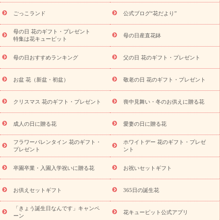
ら探す
お祝いの花特集
当日配達特急便
お祝い商品一覧
お
ごっこランド
公式ブログ“花だより”
祝い
開店・開業祝い
新築・引っ越し祝い
退職祝い
結婚記
念日
結婚祝い
出産祝い
退院祝い・快気祝い
還暦祝い・長
母の日 花のギフト・プレゼント
母の日産直花鉢
特集は花キューピット
寿祝い
プチギフト
ペットのお祝いフラワー
お中元・暑中見
舞い
敬老の日
お供え・お悔やみ
お供え・お悔やみ商品一覧
母の日おすすめランキング
父の日 花のギフト・プレゼント
お供え・お悔やみの花
四十九日法要以降に贈る花
通夜・葬儀
に贈る花
お供え お花とセットギフト
お供え プリザーブドフラ
お盆 花（新盆・初盆）
敬老の日 花のギフト・プレゼント
ワー
ペットのお供えフラワー
お盆（新盆・初盆）
その他
お祝い返し
お見舞い
お取り寄せギフト
ビジネス用
ご自宅
スタイル
クリスマス 花のギフト・プレゼント
喪中見舞い・冬のお供えに贈る花
用
観葉植物
ミディ胡蝶蘭
プリザーブドフラワー
から探す
アレンジメント
花束
スタンド花
お祝い
お供
成人の日に贈る花
愛妻の日に贈る花
え・お悔やみ
胡蝶蘭
胡蝶蘭・花鉢
ミディ胡蝶蘭・お祝い
ミディ胡蝶蘭・お供え
世界初の青色胡蝶蘭
観葉植物
観葉植
フラワーバレンタイン 花のギフト・
ホワイトデー 花のギフト・プレゼ
物
産直多肉植物
プリザーブドフラワー
お祝い
お供え・お
プレゼント
ント
悔やみ
花とセットギフト
セミオーダー
プチギフト
（hanamore -ハナモア-）
花とみどりのeギフト
花キューピッ
卒園卒業・入園入学祝いに贈る花
お祝いセットギフト
トのeGfit
カラー
ピンク
イエローオレンジ
レッド
お花の
予算から探す
種類
バラ
ユリ
トルコキキョウ
お祝い
お供えセットギフト
365日の誕生花
お祝い・
3000円～
お祝い・
4000円～
お祝い・
5000円～
お
「きょう誕生日なんです」キャンペ
祝い・
7000円～
お祝い・
10000円～
お供え・お悔やみ
お供
花キューピット公式アプリ
ーン