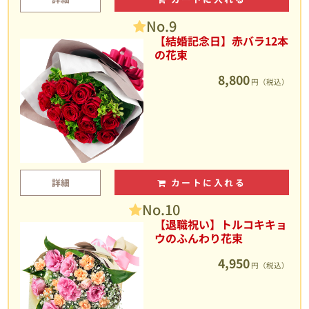
No.9
【結婚記念日】赤バラ12本
の花束
8,800
円（税込）
詳細
カートに入れる
No.10
【退職祝い】トルコキキョ
ウのふんわり花束
4,950
円（税込）