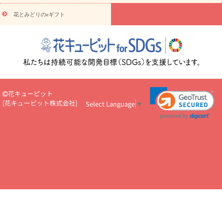
え・お悔やみ・
3000円～
お供え・お悔やみ・
5000円～
お供
読み
え・お悔やみ・
7000円～
お供え・お悔やみ・
10000円～
花とみどりのeギフト
物
注目されている記事
365日の誕生花カレンダー
開店・開業祝
いのマナー
定年退職祝いのマナー
お祝いを贈るときのマナー・
ルール
花キューピットのお祝いコラム一覧
誕生日のお花を「色
彩心理学」で選ぶ方法
結婚祝いの予算相場
出産祝いお役立ち情
報
転職祝いのマナー基礎知識
ペットのお祝いワンポイントアド
バイス
スタンド花（フラスタ）のマナー
お見舞いのマナーとル
花キューピット
ール
新築引っ越し祝いコラム
お祝い花のマナー総まとめ
職
[
花キューピット株式会社
]
Select Language
▼
場上司や先輩へ贈るお祝い花の正解は？
開店祝いの花 選び方ガイ
ド（早見表あり）
お供えを贈るときのマナー・ルール
花キューピットのお供え・
お悔やみ・仏花コラム一覧
花キューピットの仏花のルール・マナ
ーQ&A
ペットの供花の基礎知識とペットロスを癒す向き合い方
一周忌のマナー
四十九日の基礎知識
お盆のルール・マナー
お彼岸のルール・マナー
キリスト教のお葬式の流れ【マナー基礎
知識】
お供え花のマナー総まとめ
仏花の選び方ガイド（早見表
あり)
花キューピット×専門家
CO2排出量削減 / SDGsを考える
プロ直伝10のテクニック
花美人5人の「花のある暮らし」
美
しい“花とお祝い”の世界
花贈りをもっと楽しみたい
男性は花を