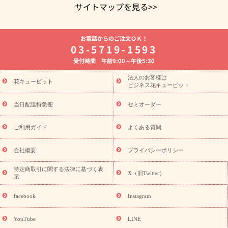
サイトマップを見る>>
よく贈られる花
お祝いの花特集
誕生日フラワーギフト特集
お電話からのご注文ＯＫ！
8月の誕生花(トルコキキョウ)
開店・開業祝い
退職祝い
結
03-5719-1593
婚記念日
お供え・お悔やみ
お供え・お悔やみの花
四十九日
受付時間 午前9:00～午後5:30
法要以降に贈る花
通夜・葬儀に贈る花
胡蝶蘭・花鉢
プリザ
ーブドフラワー
季節のイベント
ひまわり ギフト・プレゼント
法人のお客様は
季節のイベント
花キューピット
特集
お盆 花（新盆・初盆）
お盆 花（新
ビジネス花キューピット
盆・初盆）
お盆 花（新盆・初盆）
お盆・お供え 花とセットギ
フト
お盆・お供え プリザーブドフラワー
ひまわり ギフト・プ
当日配達特急便
セミオーダー
レゼント特集
夏の花贈り・お中元・暑中見舞い 花のギフト特集
敬老の日におくる花ギフト・プレゼント特集
敬老の日におくる
ご利用ガイド
よくある質問
花ギフト・プレゼント特集
敬老の日 花のおすすめランキング
敬
老の日 花鉢植えのギフト・プレゼント特集
敬老の日 花とセットギ
会社概要
プライバシーポリシー
フト・プレゼント特集
敬老の日の花 全てのギフト一覧
キャン
ペーン
映画『ウォーターガーディアンズ』コラボキャンペーン
特定商取引に関する法律に基づく表
X（旧Twitter）
示
誕生日の花を探す
「きょう誕生日なんです」キャンペーン
誕生日フラワーギフト
誕生日フラワーギフト特集
誕生日フラワ
facebook
Instagram
ーギフト商品一覧
バラ
ユリ
トルコキキョウ
8月の誕生花
(トルコキキョウ)
9月の誕生花(リンドウ)
誕生日セットギフト
YouTube
LINE
用途か
キャンペーン
「きょう誕生日なんです」キャンペーン