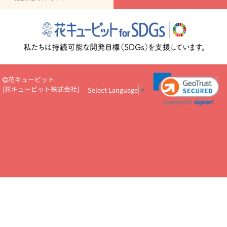
読み物
円～
注目されている記事
365日の誕生花カレンダー
開店・開業祝
いのマナー
定年退職祝いのマナー
お祝いを贈るときのマナー・
ルール
花キューピットのお祝いコラム一覧
誕生日のお花を「色
彩心理学」で選ぶ方法
結婚祝いの予算相場
出産祝いお役立ち情
報
転職祝いのマナー基礎知識
ペットのお祝いワンポイントアド
バイス
スタンド花（フラスタ）のマナー
お見舞いのマナーとル
花キューピット
ール
新築引っ越し祝いコラム
お祝い花のマナー総まとめ
職
[
花キューピット株式会社
]
Select Language
▼
場上司や先輩へ贈るお祝い花の正解は？
開店祝いの花 選び方ガイ
ド（早見表あり）
お供えを贈るときのマナー・ルール
花キューピットのお供え・
お悔やみ・仏花コラム一覧
花キューピットの仏花のルール・マナ
ーQ&A
ペットの供花の基礎知識とペットロスを癒す向き合い方
一周忌のマナー
四十九日の基礎知識
お盆のルール・マナー
お彼岸のルール・マナー
キリスト教のお葬式の流れ【マナー基礎
知識】
お供え花のマナー総まとめ
仏花の選び方ガイド（早見表
あり)
花キューピット×専門家
CO2排出量削減 / SDGsを考える
プロ直伝10のテクニック
花美人5人の「花のある暮らし」
美
しい“花とお祝い”の世界
花贈りをもっと楽しみたい
男性は花を
もらってうれしい？アンケート
テレワークにおすすめの観葉植
物・花
室内でお花の写真を撮るポイントを紹介
フラワーアレン