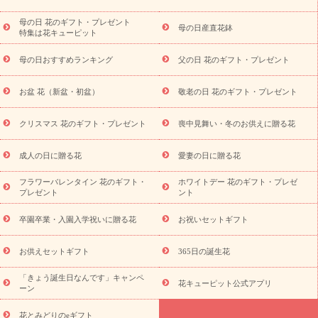
祝い
開店・開業祝い
新築・引っ越し祝い
退職祝い
結婚記
念日
結婚祝い
出産祝い
退院祝い・快気祝い
還暦祝い・長
母の日 花のギフト・プレゼント
母の日産直花鉢
特集は花キューピット
寿祝い
プチギフト
ペットのお祝いフラワー
お中元・暑中見
舞い
敬老の日
お供え・お悔やみ
当日配達特急便 お供え
お
母の日おすすめランキング
父の日 花のギフト・プレゼント
供え・お悔やみ商品一覧
お供え・お悔やみの花
四十九日法要以
降に贈る花
通夜・葬儀に贈る花
お供え お花とセットギフト
お盆 花（新盆・初盆）
敬老の日 花のギフト・プレゼント
お供え プリザーブドフラワー
ペットのお供えフラワー
お盆（新
盆・初盆）
その他
お祝い返し
お見舞い
お取り寄せギフト
ビジネス用
ご自宅用
観葉植物
ミディ胡蝶蘭
プリザーブ
クリスマス 花のギフト・プレゼント
喪中見舞い・冬のお供えに贈る花
スタイルから探す
ドフラワー
アレンジメント
花束
スタ
ンド花
お祝い
お供え・お悔やみ
胡蝶蘭
胡蝶蘭・花鉢
ミ
成人の日に贈る花
愛妻の日に贈る花
ディ胡蝶蘭・お祝い
ミディ胡蝶蘭・お供え
世界初の青色胡蝶蘭
フラワーバレンタイン 花のギフト・
ホワイトデー 花のギフト・プレゼ
観葉植物
観葉植物
産直多肉植物
プリザーブドフラワー
プレゼント
ント
お祝い
お供え・お悔やみ
花とセットギフト
セミオーダー
プチギフト（hanamore -ハナモア-）
花とみどりのeギフト
花
卒園卒業・入園入学祝いに贈る花
お祝いセットギフト
キューピットのeGfit
カラー
ピンク
イエローオレンジ
レッ
予算から探す
ド
お花の種類
バラ
ユリ
トルコキキョウ
お供えセットギフト
365日の誕生花
お祝い
お祝い・
3000円～
お祝い・
4000円～
お祝い・
5000円～
お祝い・
7000円～
お祝い・
10000円～
お供え・お
「きょう誕生日なんです」キャンペ
花キューピット公式アプリ
ーン
悔やみ
お供え・お悔やみ・
3000円～
お供え・お悔やみ・
5000
円～
お供え・お悔やみ・
7000円～
お供え・お悔やみ・
10000
花とみどりのeギフト