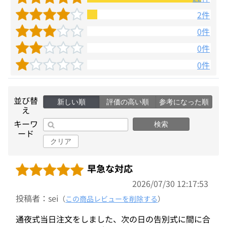
2件
0件
0件
0件
並び替
新しい順
評価の高い順
参考になった順
え
キーワ
検索
ード
クリア
早急な対応
2026/07/30 12:17:53
投稿者：sei
（
この商品レビューを削除する
）
通夜式当日注文をしました、次の日の告別式に間に合