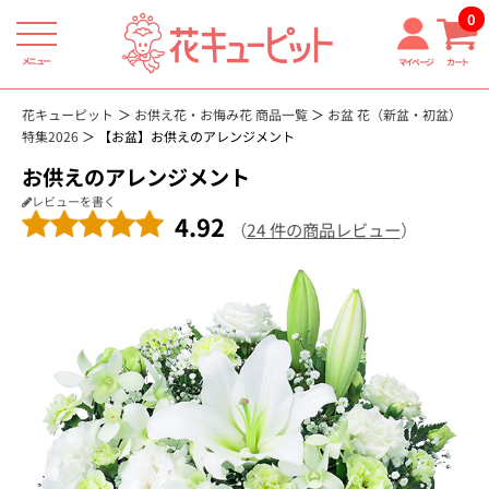
0
メニュー
マイページ
カート
花キューピット
お供え花・お悔み花 商品一覧
お盆 花（新盆・初盆）
特集2026
【お盆】お供えのアレンジメント
お供えのアレンジメント
レビューを書く
4.92
（
24 件の商品レビュー
）