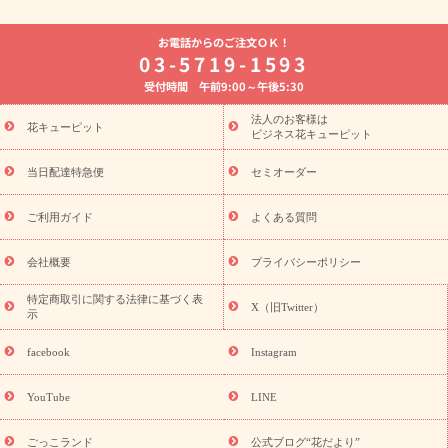
よく贈られる花
お祝いの花特集
誕生日フラワーギフト特集
お電話からのご注文ＯＫ！
8月の誕生花(トルコキキョウ)
開店・開業祝い
退職祝い
結
03-5719-1593
婚記念日
お供え・お悔やみ
お供え・お悔やみの花
四十九日
受付時間 午前9:00～午後5:30
法要以降に贈る花
通夜・葬儀に贈る花
胡蝶蘭・花鉢
プリザ
ーブドフラワー
季節のイベント
ひまわり ギフト・プレゼント
法人のお客様は
季節のイベント
花キューピット
特集
お盆 花（新盆・初盆）
お盆 花（新
ビジネス花キューピット
盆・初盆）
お盆 花（新盆・初盆）
お盆・お供え 花とセットギ
フト
お盆・お供え プリザーブドフラワー
ひまわり ギフト・プ
当日配達特急便
セミオーダー
レゼント特集
夏の花贈り・お中元・暑中見舞い 花のギフト特集
敬老の日におくる花ギフト・プレゼント特集
敬老の日におくる
ご利用ガイド
よくある質問
花ギフト・プレゼント特集
敬老の日 花のおすすめランキング
敬
老の日 花鉢植えのギフト・プレゼント特集
敬老の日 花とセットギ
会社概要
プライバシーポリシー
フト・プレゼント特集
敬老の日の花 全てのギフト一覧
キャン
ペーン
映画『ウォーターガーディアンズ』コラボキャンペーン
特定商取引に関する法律に基づく表
X（旧Twitter）
示
誕生日の花を探す
「きょう誕生日なんです」キャンペーン
誕生日フラワーギフト
誕生日フラワーギフト特集
誕生日フラワ
facebook
Instagram
ーギフト商品一覧
バラ
ユリ
トルコキキョウ
8月の誕生花
(トルコキキョウ)
9月の誕生花(リンドウ)
誕生日セットギフト
YouTube
LINE
用途か
キャンペーン
「きょう誕生日なんです」キャンペーン
ら探す
お祝いの花特集
当日配達特急便
お祝い商品一覧
お
ごっこランド
公式ブログ“花だより”