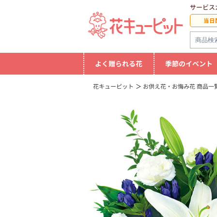
サービス
当日
よく贈られる花
季節のイベント
花キューピット
お供え花・お悔み花 商品一