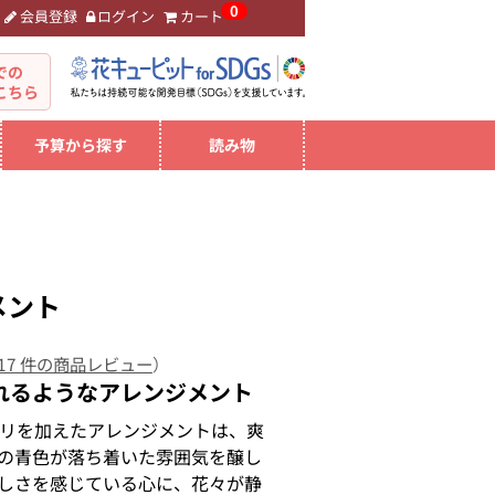
0
会員登録
ログイン
カート
。
での
こちら
予算から探す
読み物
メント
17 件の商品レビュー
）
れるようなアレンジメント
リを加えたアレンジメントは、爽
の青色が落ち着いた雰囲気を醸し
しさを感じている心に、花々が静