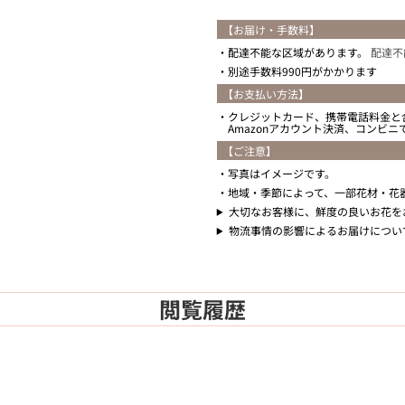
【お届け・手数料】
配達不能な区域があります。
配達不
別途手数料990円がかかります
【お支払い方法】
クレジットカード、携帯電話料金と
Amazonアカウント決済、コンビ
【ご注意】
写真はイメージです。
地域・季節によって、一部花材・花
大切なお客様に、鮮度の良いお花を
物流事情の影響によるお届けについ
閲覧履歴