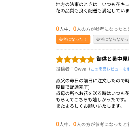
地方の法事のときは いつも花キ
花の品質も良く配送も満足してい
0
0
人中、
人の方が参考になったと
参考になった！
参考にならなかっ
御供と暑中見
投稿者：Owva
（
この商品レビューを
叔父の命日の前日に注文したので時
度目で配達完了)
叔母の所へお花を送る時はいつも
もらえてこちらも嬉しかったです。
またよろしくお願いいたします。
0
0
人中、
人の方が参考になったと