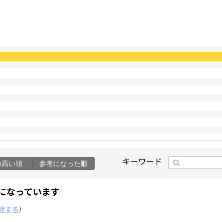
キーワード
の高い順
参考になった順
になっています
除する
）