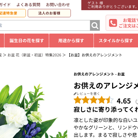
ゲスト 様
ガイド
よくある質問
お問い合わせ
ご利用ありがとうございます
配達特急便
法人のお客様
お電話
ご注文は
誕生日の花を探す
用途から探す
スタイルから探す
覧
お盆 花（新盆・初盆）特集2026
【お盆】お供えのアレンジメント
お供えのアレンジメント - お盆
お供えのアレンジ
レビューを書く
4.65
（
寂しさに寄り添ってく
凛とした姿が印象的な白いユ
やかなグリーンと、リンドウ
出します。まるで寂しさや悲