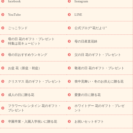
facebook
Instagram
ーギフト商品一覧
バラ
ユリ
トルコキキョウ
8月の誕生花
(トルコキキョウ)
9月の誕生花(リンドウ)
誕生日セットギフト
YouTube
LINE
用途か
キャンペーン
「きょう誕生日なんです」キャンペーン
ら探す
お祝いの花特集
当日配達特急便
お祝い商品一覧
お
ごっこランド
公式ブログ“花だより”
祝い
開店・開業祝い
新築・引っ越し祝い
退職祝い
結婚記
念日
結婚祝い
出産祝い
退院祝い・快気祝い
還暦祝い・長
母の日 花のギフト・プレゼント
母の日産直花鉢
特集は花キューピット
寿祝い
プチギフト
ペットのお祝いフラワー
お中元・暑中見
舞い
敬老の日
お供え・お悔やみ
お供え・お悔やみ商品一覧
母の日おすすめランキング
父の日 花のギフト・プレゼント
お供え・お悔やみの花
四十九日法要以降に贈る花
通夜・葬儀
に贈る花
お供え お花とセットギフト
お供え プリザーブドフラ
お盆 花（新盆・初盆）
敬老の日 花のギフト・プレゼント
ワー
ペットのお供えフラワー
お盆（新盆・初盆）
その他
お祝い返し
お見舞い
お取り寄せギフト
ビジネス用
ご自宅
スタイル
クリスマス 花のギフト・プレゼント
喪中見舞い・冬のお供えに贈る花
用
観葉植物
ミディ胡蝶蘭
プリザーブドフラワー
から探す
アレンジメント
花束
スタンド花
お祝い
お供
成人の日に贈る花
愛妻の日に贈る花
え・お悔やみ
胡蝶蘭
胡蝶蘭・花鉢
ミディ胡蝶蘭・お祝い
ミディ胡蝶蘭・お供え
世界初の青色胡蝶蘭
観葉植物
観葉植
フラワーバレンタイン 花のギフト・
ホワイトデー 花のギフト・プレゼ
物
産直多肉植物
プリザーブドフラワー
お祝い
お供え・お
プレゼント
ント
悔やみ
花とセットギフト
セミオーダー
プチギフト
（hanamore -ハナモア-）
花とみどりのeギフト
花キューピッ
卒園卒業・入園入学祝いに贈る花
お祝いセットギフト
トのeGfit
カラー
ピンク
イエローオレンジ
レッド
お花の