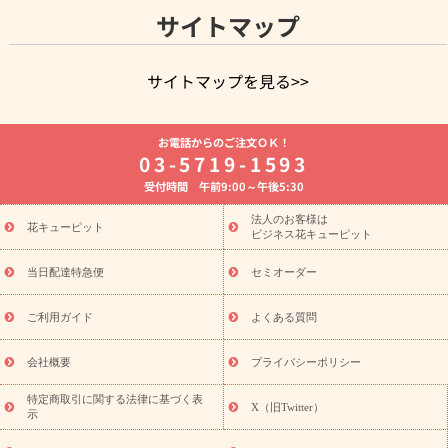
サイトマップ
サイトマップを見る>>
よく贈られる花
お祝いの花特集
誕生日フラワーギフト特集
お電話からのご注文ＯＫ！
8月の誕生花(トルコキキョウ)
開店・開業祝い
退職祝い
結
03-5719-1593
婚記念日
お供え・お悔やみ
お供え・お悔やみの花
四十九日
受付時間 午前9:00～午後5:30
法要以降に贈る花
通夜・葬儀に贈る花
胡蝶蘭・花鉢
プリザ
ーブドフラワー
季節のイベント
ひまわり ギフト・プレゼント
法人のお客様は
季節のイベント
花キューピット
特集
お盆 花（新盆・初盆）
お盆 花（新
ビジネス花キューピット
盆・初盆）
お盆 花（新盆・初盆）
お盆・お供え 花とセットギ
フト
お盆・お供え プリザーブドフラワー
ひまわり ギフト・プ
当日配達特急便
セミオーダー
レゼント特集
夏の花贈り・お中元・暑中見舞い 花のギフト特集
敬老の日におくる花ギフト・プレゼント特集
敬老の日におくる
ご利用ガイド
よくある質問
花ギフト・プレゼント特集
敬老の日 花のおすすめランキング
敬
老の日 花鉢植えのギフト・プレゼント特集
敬老の日 花とセットギ
会社概要
プライバシーポリシー
フト・プレゼント特集
敬老の日の花 全てのギフト一覧
キャン
ペーン
映画『ウォーターガーディアンズ』コラボキャンペーン
特定商取引に関する法律に基づく表
X（旧Twitter）
示
誕生日の花を探す
「きょう誕生日なんです」キャンペーン
誕生日フラワーギフト
誕生日フラワーギフト特集
誕生日フラワ