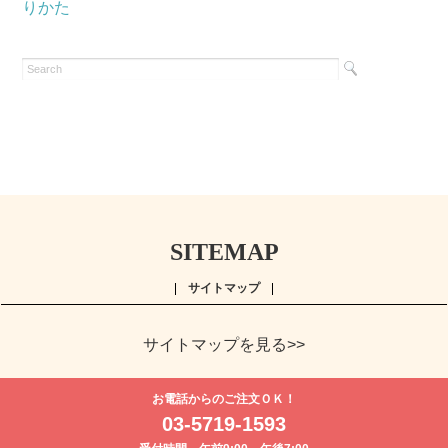
りかた
SITEMAP
サイトマップ
サイトマップを見る>>
よく贈られる花
お祝い
誕生日フラワーギフト特集
8月の誕
お電話からのご注文ＯＫ！
生花(トルコキキョウ)
開店・開業祝い
退職祝い
結婚記念日
お
03-5719-1593
供え・お悔やみ
お供え・お悔やみの花
四十九日法要以降に贈る花