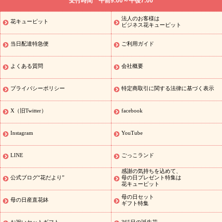
受付時間 午前9:00～午後7:00
通夜・葬儀に贈る花
胡蝶蘭・花鉢
プリザーブドフラワー
季節
のイベント
ひまわり ギフト・プレゼント特集
お盆 花（新盆・初
法人のお客様は
花キューピット
季節のイベント
盆）
お盆 花（新盆・初盆）
お盆 花（新盆・
ビジネス花キューピット
初盆）
お盆・お供え 花とセットギフト
お盆・お供え プリザーブ
当日配達特急便
ご利用ガイド
ドフラワー
ひまわり ギフト・プレゼント特集
夏の花贈り・お中
元・暑中見舞い 花のギフト特集
敬老の日におくる花ギフト・プレ
ゼント特集
敬老の日におくる花ギフト・プレゼント特集
敬老の日
よくある質問
会社概要
花のおすすめランキング
敬老の日 花鉢植えのギフト・プレゼント
特集
敬老の日 花とセットギフト・プレゼント特集
敬老の日の花
プライバシーポリシー
特定商取引に関する法律に基づく表示
全てのギフト一覧
キャンペーン
映画『ウォーターガーディアン
ズ』コラボキャンペーン
「きょう誕生日なんです」キャンペーン
X（旧Twitter）
facebook
誕生日の花を探す
誕生日フラワーギフト
誕生日フラワーギフ
ト
誕生日フラワーギフト商品一覧
バラ
ユリ
トルコキキョウ
Instagram
YouTube
8月の誕生花(トルコキキョウ)
9月の誕生花(リンドウ)
誕生日セッ
トギフト
キャンペーン
「きょう誕生日なんです」キャンペーン
LINE
ごっこランド
用途から探す
お祝いの花特集
当日配達特急便
お祝い商品一覧
感謝の気持ちを込めて、
お祝い
開店・開業祝い
新築・引っ越し祝い
退職祝い
結婚記
公式ブログ“花だより”
母の日プレゼント特集は
花キューピット
念日
結婚祝い
出産祝い
退院祝い・快気祝い
還暦祝い・長寿祝
い
プチギフト
ペットのお祝いフラワー
お中元・暑中見舞い
敬
母の日セット
母の日産直花鉢
ギフト特集
老の日
お供え・お悔やみの花
当日配達特急便 お供え
お供え・
お悔やみ商品一覧
お供え・お悔やみの花
四十九日法要以降に贈る