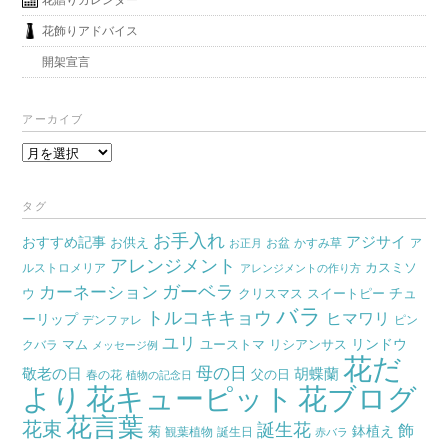
花贈りカレンダー
花飾りアドバイス
開架宣言
アーカイブ
ア
ー
カ
タグ
イ
お手入れ
おすすめ記事
アジサイ
お供え
お盆
かすみ草
ア
ブ
お正月
アレンジメント
カスミソ
ルストロメリア
アレンジメントの作り方
ガーベラ
カーネーション
チュ
ウ
クリスマス
スイートピー
バラ
トルコキキョウ
ヒマワリ
ーリップ
デンファレ
ピン
ユリ
リンドウ
マム
ユーストマ
リシアンサス
クバラ
メッセージ例
花だ
母の日
胡蝶蘭
敬老の日
父の日
春の花
植物の記念日
より
花キューピット
花ブログ
花言葉
花束
誕生花
飾
鉢植え
菊
観葉植物
誕生日
赤バラ