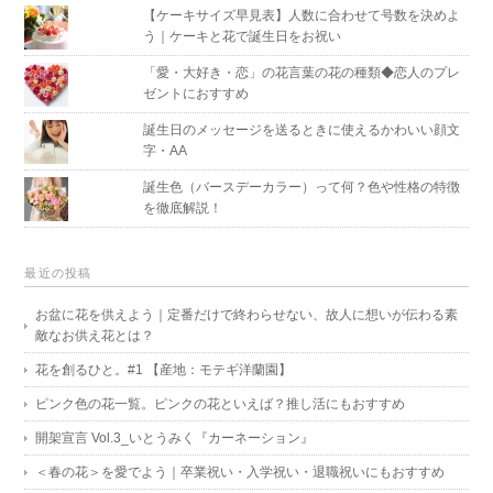
【ケーキサイズ早見表】人数に合わせて号数を決めよ
う｜ケーキと花で誕生日をお祝い
「愛・大好き・恋」の花言葉の花の種類◆恋人のプレ
ゼントにおすすめ
誕生日のメッセージを送るときに使えるかわいい顔文
字・AA
誕生色（バースデーカラー）って何？色や性格の特徴
を徹底解説！
最近の投稿
お盆に花を供えよう｜定番だけで終わらせない、故人に想いが伝わる素
敵なお供え花とは？
花を創るひと。#1 【産地：モテギ洋蘭園】
ピンク色の花一覧。ピンクの花といえば？推し活にもおすすめ
開架宣言 Vol.3_いとうみく『カーネーション』
＜春の花＞を愛でよう｜卒業祝い・入学祝い・退職祝いにもおすすめ