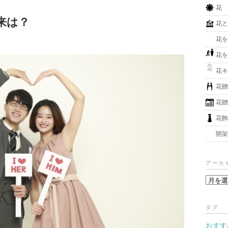
花
来は？
花
花
花
花
花
花
花
開
アーカ
ア
ー
カ
タグ
イ
おすす
ブ