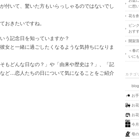
お盆
が付いて、驚いた方もいらっしゃるのではないでし
に想
花を創
ておきたいですね。
ピン
おす
いう記念日を知っていますか？
開架宣
彼女と一緒に過ごしたくなるような気持ちになりま
＜春
いに
そもどんな日なの？」や「由来や歴史は？」、「記
など…恋人たちの日について気になることをご紹介
カテゴ
blo
お
お
お
今
母