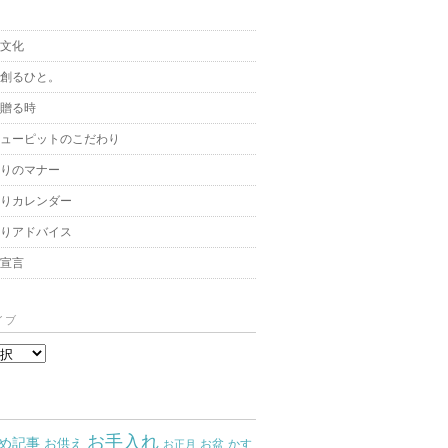
と文化
を創るひと。
を贈る時
キューピットのこだわり
贈りのマナー
贈りカレンダー
飾りアドバイス
架宣言
イブ
お手入れ
め記事
お供え
お盆
かす
お正月