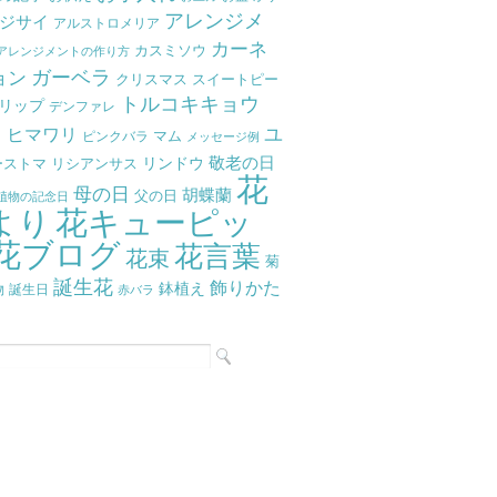
アレンジメ
ジサイ
アルストロメリア
カーネ
カスミソウ
アレンジメントの作り方
ガーベラ
ョン
クリスマス
スイートピー
トルコキキョウ
リップ
デンファレ
ラ
ユ
ヒマワリ
マム
ピンクバラ
メッセージ例
リンドウ
敬老の日
ーストマ
リシアンサス
花
母の日
胡蝶蘭
父の日
植物の記念日
より
花キューピッ
花ブログ
花言葉
花束
菊
誕生花
飾りかた
鉢植え
物
誕生日
赤バラ