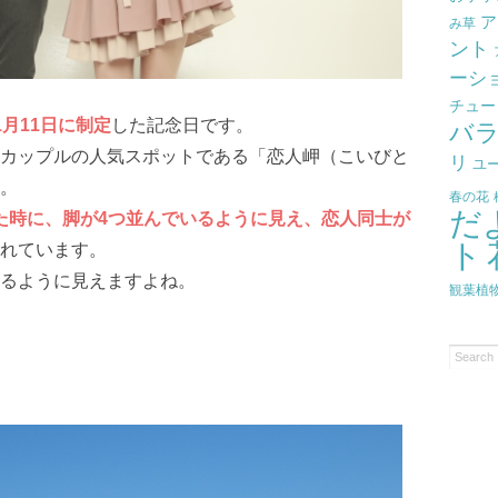
ア
み草
ント
ーシ
チュー
1月11日に制定
した記念日です。
バ
カップルの人気スポットである「恋人岬（こいびと
リ
ユ
。
春の花
だ
とした時に、脚が4つ並んでいるように見え、恋人同士が
ト
れています。
るように見えますよね。
観葉植