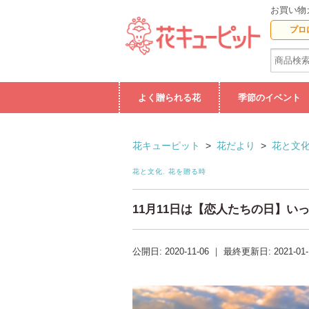
お買い物
プロ
よく贈られる花
季節のイベント
花キューピット
>
花だより
>
花と文
花と文化
,
花を贈る時
11月11日は【恋人たちの日】い
公開日:
2020-11-06
｜
最終更新日:
2021-01