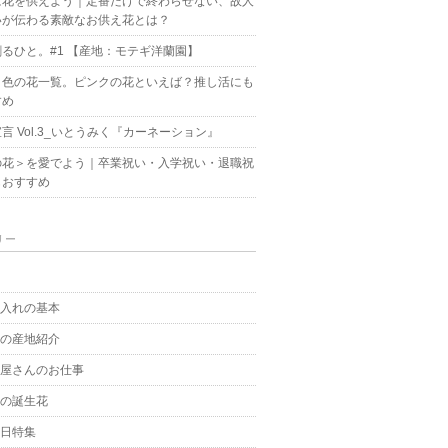
に花を供えよう｜定番だけで終わらせない、故人
いが伝わる素敵なお供え花とは？
るひと。#1 【産地：モテギ洋蘭園】
ク色の花一覧。ピンクの花といえば？推し活にも
すめ
言 Vol.3_いとうみく『カーネーション』
の花＞を愛でよう｜卒業祝い・入学祝い・退職祝
もおすすめ
リー
g
手入れの基本
花の産地紹介
花屋さんのお仕事
月の誕生花
の日特集