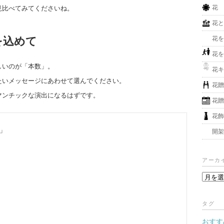
花
見比べてみてくださいね。
花
花
を込めて
花
しいのが「本数」。
花
たいメッセージにあわせて選んでください。
花
マンチックな演出になるはずです。
花
花
」
開
アーカ
ア
ー
カ
タグ
イ
おすす
ブ