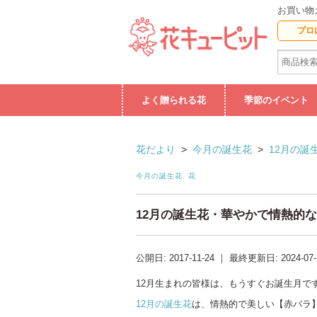
お買い物
プロ
よく贈られる花
季節のイベント
花だより
>
今月の誕生花
>
12月の誕
今月の誕生花
,
花
12月の誕生花・華やかで情熱的
公開日:
2017-11-24
｜
最終更新日:
2024-07
12月生まれの皆様は、もうすぐお誕生月で
12月の誕生花
は、情熱的で美しい【赤バラ