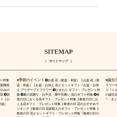
SITEMAP
サイトマップ
季節のイベント
誕生
ト特集
お盆 花（新盆・初盆）
お盆 花（新
退職祝
盆・初盆）
お盆・お供え 花とセットギフト
お盆・お供
ラワー
悔やみの
え プリザーブドフラワー
ひまわり ギフト・プレゼント特
リ
ト
花
胡
集
夏の花贈り・お中元・暑中見舞い 花のギフト特集
敬
の誕生花
ント
ひ
老の日におくる花ギフト・プレゼント特集
敬老の日にお
「き
初盆）
くる花ギフト・プレゼント特集
敬老の日 花のおすすめラ
ンキング
敬老の日 花鉢植えのギフト・プレゼント特集
敬老の日 花とセットギフト・プレゼント特集
敬老の日の