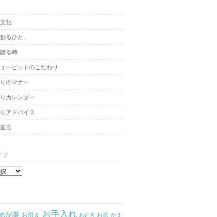
と文化
を創るひと。
を贈る時
キューピットのこだわり
贈りのマナー
贈りカレンダー
飾りアドバイス
架宣言
イブ
お手入れ
め記事
お供え
お盆
かす
お正月