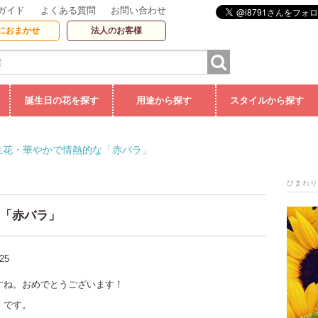
ガイド
よくある質問
お問い合わせ
におまかせ
法人のお客様
誕生日の花を探す
用途から探す
スタイルから探す
生花・華やかで情熱的な「赤バラ」
ひまわり
な「赤バラ」
-25
すね。おめでとうございます！
】です。