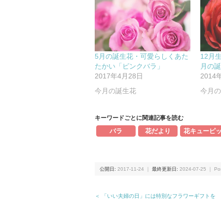
5月の誕生花・可愛らしくあた
12月
たかい「ピンクバラ」
月の
2017年4月28日
2014
今月の誕生花
今月
キーワードごとに関連記事を読む
バラ
花だより
花キューピ
公開日:
2017-11-24
｜
最終更新日:
2024-07-25
｜ Pos
＜ 「いい夫婦の日」には特別なフラワーギフトを