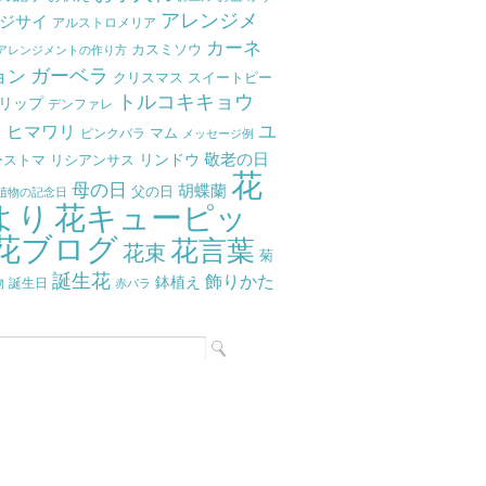
アレンジメ
ジサイ
アルストロメリア
カーネ
カスミソウ
アレンジメントの作り方
ガーベラ
ョン
クリスマス
スイートピー
トルコキキョウ
リップ
デンファレ
ラ
ユ
ヒマワリ
マム
ピンクバラ
メッセージ例
リンドウ
敬老の日
ーストマ
リシアンサス
花
母の日
胡蝶蘭
父の日
植物の記念日
より
花キューピッ
花ブログ
花言葉
花束
菊
誕生花
飾りかた
鉢植え
物
誕生日
赤バラ