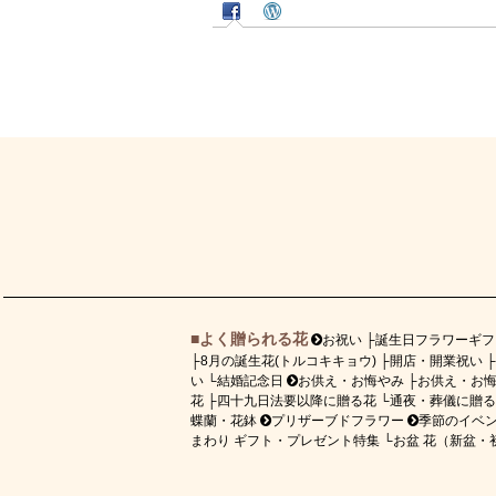
よく贈られる花
お祝い
誕生日フラワーギフ
8月の誕生花(トルコキキョウ)
開店・開業祝い
い
結婚記念日
お供え・お悔やみ
お供え・お
花
四十九日法要以降に贈る花
通夜・葬儀に贈る
蝶蘭・花鉢
プリザーブドフラワー
季節のイベ
まわり ギフト・プレゼント特集
お盆 花（新盆・