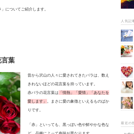
ラ」についてご紹介します。
人気記
花言葉
昔から沢山の人々に愛されてきたバラは、数え
きれないほどの花言葉を持っています。
赤バラの花言葉は
「情熱」「愛情」「あなたを
愛します」
。まさに愛の象徴といえるものばか
りです。
最近の
「赤」といっても、黒っぽい色や鮮やかな色な
ど、品種によって色味が異なります。