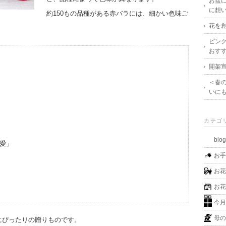
お盆
に想
約150もの品種がある赤バラには、細かい色味ご
花を創
ピン
おす
開架宣
＜春
いに
カテゴ
blo
愛」
お
お
お
今
母
にぴったりの贈りものです。