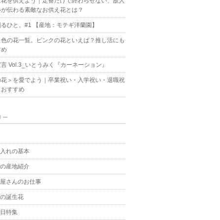
に花を供えよう｜定番だけで終わらせない、故人
いが伝わる素敵なお供え花とは？
るひと。#1 【産地：モテギ洋蘭園】
ク色の花一覧。ピンクの花といえば？推し活にも
すめ
言 Vol.3_いとうみく『カーネーション』
の花＞を愛でよう｜卒業祝い・入学祝い・退職祝
もおすすめ
リー
g
手入れの基本
花の産地紹介
花屋さんのお仕事
月の誕生花
の日特集