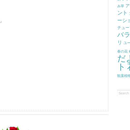
ア
み草
ント
ーシ
」
チュー
バ
リ
ユ
春の花
だ
ト
観葉植