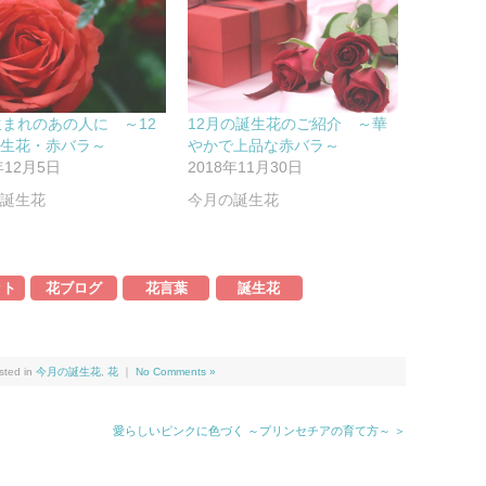
生まれのあの人に ～12
12月の誕生花のご紹介 ～華
誕生花・赤バラ～
やかで上品な赤バラ～
年12月5日
2018年11月30日
の誕生花
今月の誕生花
ット
花ブログ
花言葉
誕生花
ted in
今月の誕生花
,
花
｜
No Comments »
愛らしいピンクに色づく ～プリンセチアの育て方～ ＞