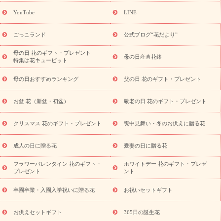
(トルコキキョウ)
9月の誕生花(リンドウ)
誕生日セットギフト
YouTube
LINE
用途か
キャンペーン
「きょう誕生日なんです」キャンペーン
ら探す
お祝いの花特集
当日配達特急便
お祝い商品一覧
お
ごっこランド
公式ブログ“花だより”
祝い
開店・開業祝い
新築・引っ越し祝い
退職祝い
結婚記
念日
結婚祝い
出産祝い
退院祝い・快気祝い
還暦祝い・長
母の日 花のギフト・プレゼント
母の日産直花鉢
特集は花キューピット
寿祝い
プチギフト
ペットのお祝いフラワー
お中元・暑中見
舞い
敬老の日
お供え・お悔やみ
当日配達特急便 お供え
お
母の日おすすめランキング
父の日 花のギフト・プレゼント
供え・お悔やみ商品一覧
お供え・お悔やみの花
四十九日法要以
降に贈る花
通夜・葬儀に贈る花
お供え お花とセットギフト
お盆 花（新盆・初盆）
敬老の日 花のギフト・プレゼント
お供え プリザーブドフラワー
ペットのお供えフラワー
お盆（新
盆・初盆）
その他
お祝い返し
お見舞い
お取り寄せギフト
ビジネス用
ご自宅用
観葉植物
ミディ胡蝶蘭
プリザーブ
クリスマス 花のギフト・プレゼント
喪中見舞い・冬のお供えに贈る花
スタイルから探す
ドフラワー
アレンジメント
花束
スタ
ンド花
お祝い
お供え・お悔やみ
胡蝶蘭
胡蝶蘭・花鉢
ミ
成人の日に贈る花
愛妻の日に贈る花
ディ胡蝶蘭・お祝い
ミディ胡蝶蘭・お供え
世界初の青色胡蝶蘭
フラワーバレンタイン 花のギフト・
ホワイトデー 花のギフト・プレゼ
観葉植物
観葉植物
産直多肉植物
プリザーブドフラワー
プレゼント
ント
お祝い
お供え・お悔やみ
花とセットギフト
セミオーダー
プチギフト（hanamore -ハナモア-）
花とみどりのeギフト
花
卒園卒業・入園入学祝いに贈る花
お祝いセットギフト
キューピットのeGfit
カラー
ピンク
イエローオレンジ
レッ
予算から探す
ド
お花の種類
バラ
ユリ
トルコキキョウ
お供えセットギフト
365日の誕生花