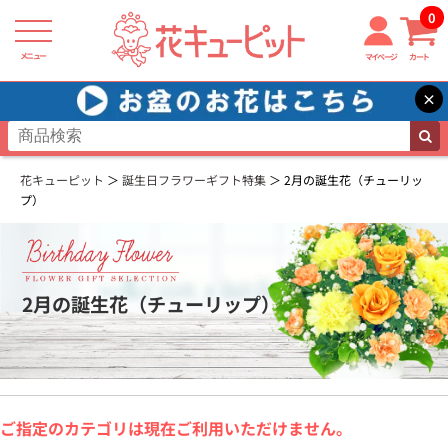
0
メニュー
マイページ
カート
×
花キューピット
誕生日フラワーギフト特集
2月の誕生花（チューリッ
プ）
2月の誕生花（チューリップ）
ご指定のカテゴリは現在ご利用いただけません。