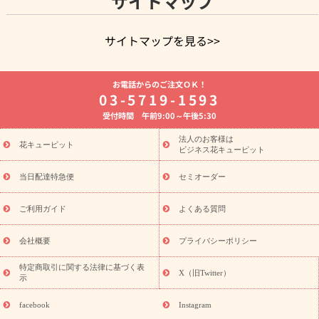
サイトマップ
サイトマップを見る>>
よく贈られる花
お祝いの花特集
誕生日フラワーギフト特集
お電話からのご注文ＯＫ！
8月の誕生花(トルコキキョウ)
開店・開業祝い
退職祝い
結
03-5719-1593
婚記念日
お供え・お悔やみ
お供え・お悔やみの花
四十九日
受付時間 午前9:00～午後5:30
法要以降に贈る花
通夜・葬儀に贈る花
胡蝶蘭・花鉢
プリザ
ーブドフラワー
季節のイベント
ひまわり ギフト・プレゼント
法人のお客様は
季節のイベント
花キューピット
特集
お盆 花（新盆・初盆）
お盆 花（新
ビジネス花キューピット
盆・初盆）
お盆 花（新盆・初盆）
お盆・お供え 花とセットギ
フト
お盆・お供え プリザーブドフラワー
ひまわり ギフト・プ
当日配達特急便
セミオーダー
レゼント特集
夏の花贈り・お中元・暑中見舞い 花のギフト特集
敬老の日におくる花ギフト・プレゼント特集
敬老の日におくる
ご利用ガイド
よくある質問
花ギフト・プレゼント特集
敬老の日 花のおすすめランキング
敬
老の日 花鉢植えのギフト・プレゼント特集
敬老の日 花とセットギ
会社概要
プライバシーポリシー
フト・プレゼント特集
敬老の日の花 全てのギフト一覧
キャン
ペーン
映画『ウォーターガーディアンズ』コラボキャンペーン
特定商取引に関する法律に基づく表
X（旧Twitter）
示
誕生日の花を探す
「きょう誕生日なんです」キャンペーン
誕生日フラワーギフト
誕生日フラワーギフト特集
誕生日フラワ
facebook
Instagram
ーギフト商品一覧
バラ
ユリ
トルコキキョウ
8月の誕生花