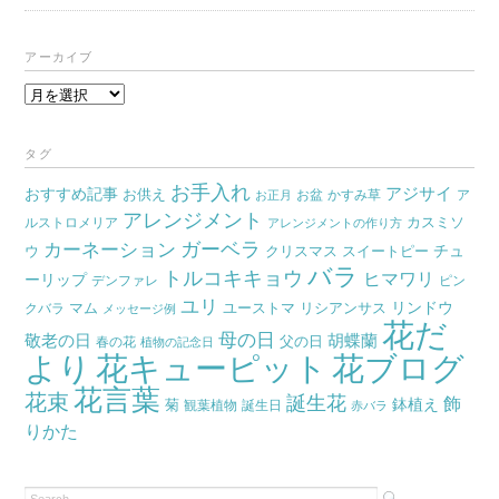
アーカイブ
ア
ー
カ
タグ
イ
お手入れ
おすすめ記事
アジサイ
お供え
お盆
かすみ草
ア
ブ
お正月
アレンジメント
カスミソ
ルストロメリア
アレンジメントの作り方
ガーベラ
カーネーション
チュ
ウ
クリスマス
スイートピー
バラ
トルコキキョウ
ヒマワリ
ーリップ
デンファレ
ピン
ユリ
リンドウ
マム
ユーストマ
リシアンサス
クバラ
メッセージ例
花だ
母の日
胡蝶蘭
敬老の日
父の日
春の花
植物の記念日
より
花キューピット
花ブログ
花言葉
花束
誕生花
飾
鉢植え
菊
観葉植物
誕生日
赤バラ
りかた