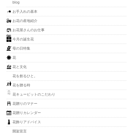
blog
お手入れの基本
お花の産地紹介
お花屋さんのお仕事
今月の誕生花
母の日特集
花
花と文化
花を創るひと。
花を贈る時
花キューピットのこだわり
花贈りのマナー
花贈りカレンダー
花飾りアドバイス
開架宣言