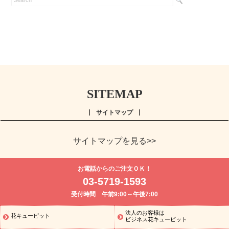
SITEMAP
サイトマップ
サイトマップを見る>>
よく贈られる花
お祝い
誕生日フラワーギフト特集
8月の誕
お電話からのご注文ＯＫ！
生花(トルコキキョウ)
開店・開業祝い
退職祝い
結婚記念日
お
03-5719-1593
供え・お悔やみ
お供え・お悔やみの花
四十九日法要以降に贈る花
受付時間 午前9:00～午後7:00
通夜・葬儀に贈る花
胡蝶蘭・花鉢
プリザーブドフラワー
季節
のイベント
ひまわり ギフト・プレゼント特集
お盆 花（新盆・初
法人のお客様は
花キューピット
季節のイベント
盆）
お盆 花（新盆・初盆）
お盆 花（新盆・
ビジネス花キューピット