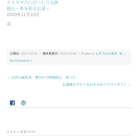
クリスマスにぴったりな鉢
植え～冬を彩るお花～
2020年11月10日
花
公開日:
2017-12-01
｜
最終更新日:
2024-10-09
｜ Posted in
お手入れの基本
,
花
｜
No Comments »
＜ 12月の誕生花・華やかで情熱的な「赤バラ」
お歳暮のマナー＆おすすめフラワーギフト ＞
ひまわり特集2026