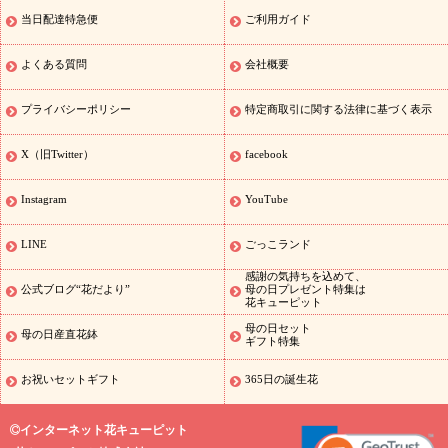
初盆）
お盆・お供え 花とセットギフト
お盆・お供え プリザーブ
当日配達特急便
ご利用ガイド
ドフラワー
ひまわり ギフト・プレゼント特集
夏の花贈り・お中
元・暑中見舞い 花のギフト特集
敬老の日におくる花ギフト・プレ
ゼント特集
敬老の日におくる花ギフト・プレゼント特集
敬老の日
よくある質問
会社概要
花のおすすめランキング
敬老の日 花鉢植えのギフト・プレゼント
特集
敬老の日 花とセットギフト・プレゼント特集
敬老の日の花
プライバシーポリシー
特定商取引に関する法律に基づく表示
全てのギフト一覧
キャンペーン
映画『ウォーターガーディアン
ズ』コラボキャンペーン
「きょう誕生日なんです」キャンペーン
X（旧Twitter）
facebook
誕生日の花を探す
誕生日フラワーギフト
誕生日フラワーギフ
ト
誕生日フラワーギフト商品一覧
バラ
ユリ
トルコキキョウ
Instagram
YouTube
8月の誕生花(トルコキキョウ)
9月の誕生花(リンドウ)
誕生日セッ
トギフト
キャンペーン
「きょう誕生日なんです」キャンペーン
LINE
ごっこランド
用途から探す
お祝いの花特集
当日配達特急便
お祝い商品一覧
感謝の気持ちを込めて、
お祝い
開店・開業祝い
新築・引っ越し祝い
退職祝い
結婚記
公式ブログ“花だより”
母の日プレゼント特集は
花キューピット
念日
結婚祝い
出産祝い
退院祝い・快気祝い
還暦祝い・長寿祝
い
プチギフト
ペットのお祝いフラワー
お中元・暑中見舞い
敬
母の日セット
母の日産直花鉢
ギフト特集
老の日
お供え・お悔やみの花
当日配達特急便 お供え
お供え・
お悔やみ商品一覧
お供え・お悔やみの花
四十九日法要以降に贈る
お祝いセットギフト
365日の誕生花
花
通夜・葬儀に贈る花
お供え お花とセットギフト
お供え プリ
ザーブドフラワー
ペットのお供えフラワー
お盆（新盆・初盆）
インターネット花キューピット
その他
お祝い返し
お見舞い
お取り寄せギフト
ビジネス用
ご