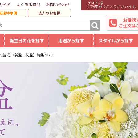
ゲスト 様
ガイド
よくある質問
お問い合わせ
ご利用ありがとうございます
配達特急便
法人のお客様
お電話
ご注文は
誕生日の花を探す
用途から探す
スタイルから探す
お盆 花（新盆・初盆）特集2026