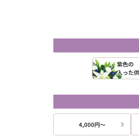
紫色の
入った
4,000円〜