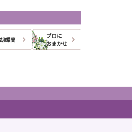
プロに
胡蝶蘭
おまかせ