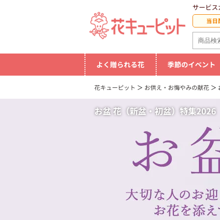
サービス
当日
よく贈られる花
季節のイベント
花キューピット
お供え・お悔やみの献花
お盆 花（新盆・初盆）特集2026