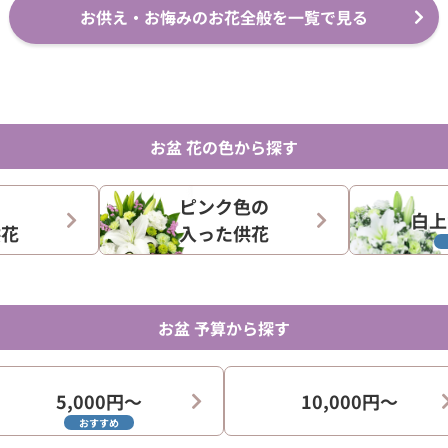
お供え・お悔みのお花全般を一覧で見る
お盆 花の色から探す
ピンク色の
白上
供花
入った供花
お盆 予算から探す
5,000円〜
10,000円〜
おすすめ