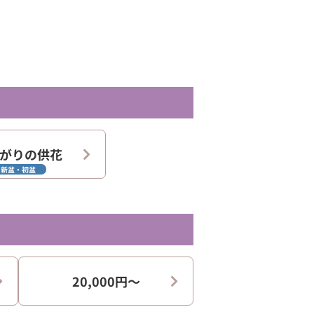
がりの供花
新盆・初盆
20,000円〜