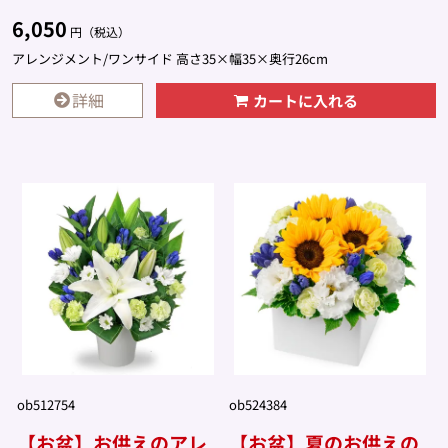
6,050
円（税込）
アレンジメント/ワンサイド 高さ35×幅35×奥行26cm
詳細
カートに入れる
ob512754
ob524384
【お盆】お供えのアレ
【お盆】夏のお供えの