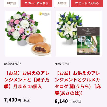
詳細
詳細
カートに入れる
カートに入れる
ab20512602
srn512754
【お盆】お供えのアレ
【お盆】お供えのアレ
ンジメントと【果子乃
ンジメントとグルメカ
季】月まる 15個入
タログ 麗(うらら) 〔麻
葉(あさのは)〕
7,400
8,140
円（税込）
円（税込）