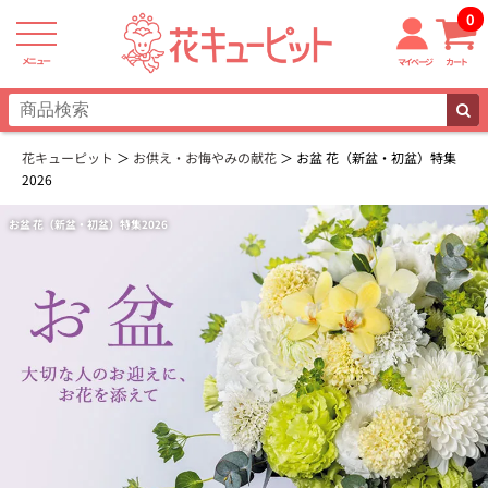
0
メニュー
マイページ
カート
花キューピット
お供え・お悔やみの献花
お盆 花（新盆・初盆）特集
2026
お盆 花（新盆・初盆）特集2026