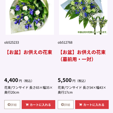
ob525233
ob512768
【お盆】お供えの花束
【お盆】お供えの花束
（墓前用・一対）
4,400
5,500
円（税込）
円（税込）
花束/ワンサイド 長さ65×幅35×
花束/ワンサイド 長さ54×幅43×
奥行20cm
奥行17cm
詳細
詳細
カートに入れる
カートに入れる