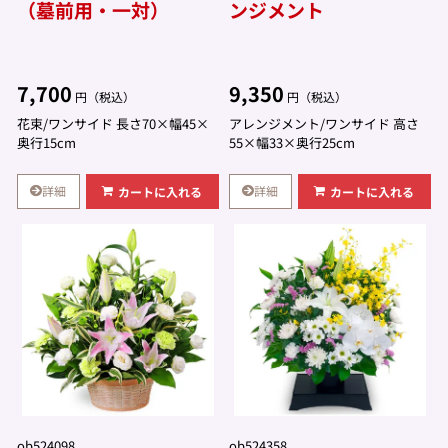
（墓前用・一対）
ンジメント
7,700
9,350
円（税込）
円（税込）
花束/ワンサイド 長さ70×幅45×
アレンジメント/ワンサイド 高さ
奥行15cm
55×幅33×奥行25cm
詳細
詳細
カートに入れる
カートに入れる
ob524098
ob524358