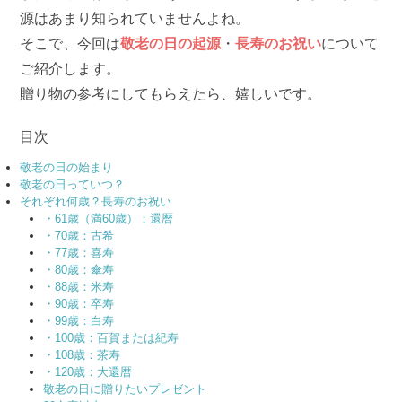
源はあまり知られていませんよね。
そこで、今回は
敬老の日の起源
・
長寿のお祝い
について
ご紹介します。
贈り物の参考にしてもらえたら、嬉しいです。
目次
敬老の日の始まり
敬老の日っていつ？
それぞれ何歳？長寿のお祝い
・61歳（満60歳）：還暦
・70歳：古希
・77歳：喜寿
・80歳：傘寿
・88歳：米寿
・90歳：卒寿
・99歳：白寿
・100歳：百賀または紀寿
・108歳：茶寿
・120歳：大還暦
敬老の日に贈りたいプレゼント