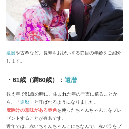
還暦
や古希など、長寿をお祝いする節目の年齢をご紹介
します。
・61歳（満60歳）：
還暦
数え年で61歳の時に、生まれた年の干支に還ることか
ら、「
還暦
」と呼ばれるようになりました。
魔除けの意味がある赤色
を使ったちゃんちゃんこをプレ
ゼントすることが有名です。
近年では、赤いちゃんちゃんこにちなんで、赤バラをプ