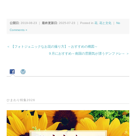
公開日:
2019-08-23
｜
最終更新日:
2025-07-23
｜ Posted in
花
,
花と文化
｜
No
Comments »
＜ 【フォトジェニックなお花の撮り方】～おすすめの構図～
９月におすすめ～南国の雰囲気が漂うデンファレ～ ＞
ひまわり特集2026