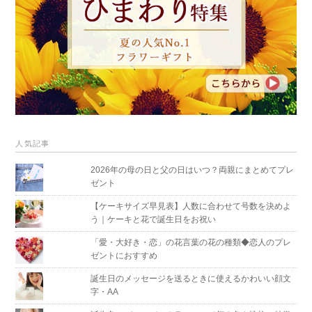
人気記事
2026年の母の日と父の日はいつ？両親にまとめてプレ
ゼント
【ケーキサイズ早見表】人数に合わせて号数を決めよ
う｜ケーキと花で誕生日をお祝い
「愛・大好き・恋」の花言葉の花の種類◆恋人のプレ
ゼントにおすすめ
誕生日のメッセージを送るときに使えるかわいい顔文
字・AA