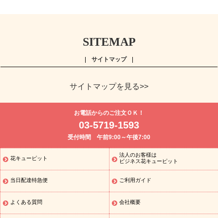
SITEMAP
サイトマップ
サイトマップを見る>>
よく贈られる花
お祝い
誕生日フラワーギフト特集
8月の誕
お電話からのご注文ＯＫ！
生花(トルコキキョウ)
開店・開業祝い
退職祝い
結婚記念日
お
03-5719-1593
供え・お悔やみ
お供え・お悔やみの花
四十九日法要以降に贈る花
受付時間 午前9:00～午後7:00
通夜・葬儀に贈る花
胡蝶蘭・花鉢
プリザーブドフラワー
季節
のイベント
ひまわり ギフト・プレゼント特集
お盆 花（新盆・初
法人のお客様は
花キューピット
季節のイベント
盆）
お盆 花（新盆・初盆）
お盆 花（新盆・
ビジネス花キューピット
初盆）
お盆・お供え 花とセットギフト
お盆・お供え プリザーブ
当日配達特急便
ご利用ガイド
ドフラワー
ひまわり ギフト・プレゼント特集
夏の花贈り・お中
元・暑中見舞い 花のギフト特集
敬老の日におくる花ギフト・プレ
ゼント特集
敬老の日におくる花ギフト・プレゼント特集
敬老の日
よくある質問
会社概要
花のおすすめランキング
敬老の日 花鉢植えのギフト・プレゼント