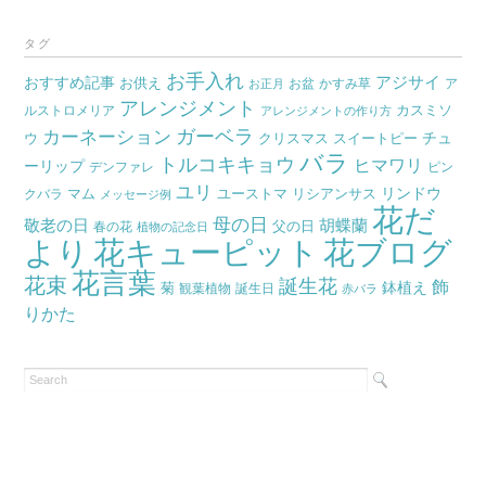
ー
カ
タグ
イ
お手入れ
おすすめ記事
アジサイ
お供え
お盆
かすみ草
ア
ブ
お正月
アレンジメント
カスミソ
ルストロメリア
アレンジメントの作り方
ガーベラ
カーネーション
チュ
ウ
クリスマス
スイートピー
バラ
トルコキキョウ
ヒマワリ
ーリップ
デンファレ
ピン
ユリ
リンドウ
マム
ユーストマ
リシアンサス
クバラ
メッセージ例
花だ
母の日
胡蝶蘭
敬老の日
父の日
春の花
植物の記念日
より
花キューピット
花ブログ
花言葉
花束
誕生花
飾
鉢植え
菊
観葉植物
誕生日
赤バラ
りかた