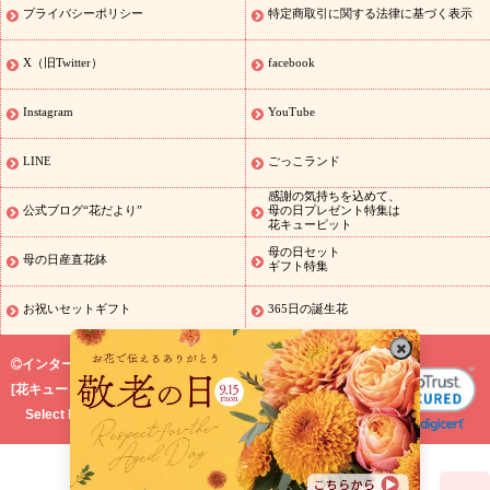
特集
敬老の日 花とセットギフト・プレゼント特集
敬老の日の花
プライバシーポリシー
特定商取引に関する法律に基づく表示
全てのギフト一覧
キャンペーン
映画『ウォーターガーディアン
ズ』コラボキャンペーン
「きょう誕生日なんです」キャンペーン
X（旧Twitter）
facebook
誕生日の花を探す
誕生日フラワーギフト
誕生日フラワーギフ
ト
誕生日フラワーギフト商品一覧
バラ
ユリ
トルコキキョウ
Instagram
YouTube
8月の誕生花(トルコキキョウ)
9月の誕生花(リンドウ)
誕生日セッ
トギフト
キャンペーン
「きょう誕生日なんです」キャンペーン
LINE
ごっこランド
用途から探す
お祝いの花特集
当日配達特急便
お祝い商品一覧
感謝の気持ちを込めて、
お祝い
開店・開業祝い
新築・引っ越し祝い
退職祝い
結婚記
公式ブログ“花だより”
母の日プレゼント特集は
花キューピット
念日
結婚祝い
出産祝い
退院祝い・快気祝い
還暦祝い・長寿祝
い
プチギフト
ペットのお祝いフラワー
お中元・暑中見舞い
敬
母の日セット
母の日産直花鉢
ギフト特集
老の日
お供え・お悔やみの花
当日配達特急便 お供え
お供え・
お悔やみ商品一覧
お供え・お悔やみの花
四十九日法要以降に贈る
お祝いセットギフト
365日の誕生花
花
通夜・葬儀に贈る花
お供え お花とセットギフト
お供え プリ
ザーブドフラワー
ペットのお供えフラワー
お盆（新盆・初盆）
インターネット花キューピット
その他
お祝い返し
お見舞い
お取り寄せギフト
ビジネス用
ご
[
花キューピット株式会社
]
スタイ
自宅用
観葉植物
ミディ胡蝶蘭
プリザーブドフラワー
Select Language
▼
ルから探す
アレンジメント
花束
スタンド花
お祝い
お供
え・お悔やみ
胡蝶蘭
胡蝶蘭・花鉢
ミディ胡蝶蘭・お祝い
ミデ
ィ胡蝶蘭・お供え
世界初の青色胡蝶蘭
観葉植物
観葉植物
産直