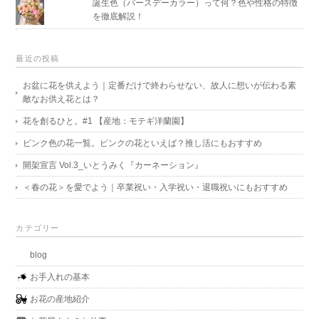
誕生色（バースデーカラー）って何？色や性格の特徴
を徹底解説！
最近の投稿
お盆に花を供えよう｜定番だけで終わらせない、故人に想いが伝わる素
敵なお供え花とは？
花を創るひと。#1 【産地：モテギ洋蘭園】
ピンク色の花一覧。ピンクの花といえば？推し活にもおすすめ
開架宣言 Vol.3_いとうみく『カーネーション』
＜春の花＞を愛でよう｜卒業祝い・入学祝い・退職祝いにもおすすめ
カテゴリー
blog
お手入れの基本
お花の産地紹介